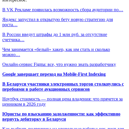
В VK Рекламе появилась возможность сбора аудитории по…
Яндекс запустил в открытую бету новую стратегию для
роста…
В России введут штрафы до 1 млн руб. за отсутствие
счетчика…
Чем занимается «белый» хакер, как им стать и сколько
можно…
Онлайн-сервис Figma: все, что нужно знать разработчику
Google завершает переход на Mobile-First Indexing
В Беларуси участники электронных торгов столкнулись с
перебоями в работе аукционных сервисов
Ноутбук стоимость — полная цена владения: что прячется за
ценником в 2026 году
Юристы по взысканию задолженности: как эффективно
вернуть дебиторку в Беларуси
Как выбрать подрядчика на кровельные работы: чек-лист для