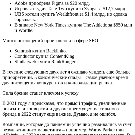
Adobe приобрела Figma за $20 млрд.
Игровая студия Take Two купила Zynga за $12,7 млрд.
UBS хотели купить Wealthfront за $1,4 млрд, но сделка
сорвалась.
В январе New York Times купила The Athletic за $550 млн
и Wordle.
Много поглощений произошло и в сфере SEO:
Semrush купил Backlinko.
Conductor купил ContentKing.
Similarweb купил RankRanger.
В течение следующих двух лет я ожидаю увидеть еще больше
приобретений. Экономические спады – самое удачное время
для поглощения конкурентов и консолидации рынка.
Сила бренда станет ключом к успеху
В 2021 году я предсказал, что прямой трафик, увеличенные
показатели конверсии и другие преимущества сильного
бренда в 2022 станут еще важнее. Думаю, я не ошибся.
Компании, которые до пандемии успешно развивались за счет
результативного маркетинга – например, Warby Parker или