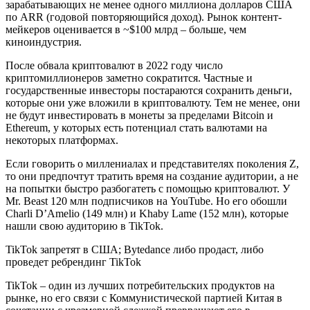
зарабатывающих не менее одного миллиона долларов США
по ARR (годовой повторяющийся доход). Рынок контент-
мейкеров оценивается в ~$100 млрд – больше, чем
киноиндустрия.
После обвала криптовалют в 2022 году число
криптомиллионеров заметно сократится. Частные и
государственные инвесторы постараются сохранить деньги,
которые они уже вложили в криптовалюту. Тем не менее, они
не будут инвестировать в монеты за пределами Bitcoin и
Ethereum, у которых есть потенциал стать валютами на
некоторых платформах.
Если говорить о миллениалах и представителях поколения Z,
то они предпочтут тратить время на создание аудитории, а не
на попытки быстро разбогатеть с помощью криптовалют. У
Mr. Beast 120 млн подписчиков на YouTube. Но его обошли
Charli D’Amelio (149 млн) и Khaby Lame (152 млн), которые
нашли свою аудиторию в TikTok.
TikTok запретят в США; Bytedance либо продаст, либо
проведет ребрендинг TikTok
TikTok – один из лучших потребительских продуктов на
рынке, но его связи c Коммунистической партией Китая в