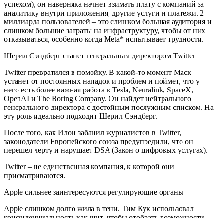
успехом), он наверняка начнет взимать плату с компаний за
аналитику внутри приложения, другие услуги и платежи. 2
миллиарда пользователей – это слишком большая аудитория и
слишком большие затраты на инфраструктуру, чтобы от них
отказываться, особенно когда Meta* испытывает трудности.
Шерил Сэндберг станет генеральным директором Twitter
Twitter превратился в помойку. В какой-то момент Маск
устанет от постоянных нападок и проблем и поймет, что у
него есть более важная работа в Tesla, Neuralink, SpaceX,
OpenAI и The Boring Company. Он найдет нейтрального
генерального директора с достойным послужным списком. На
эту роль идеально подходит Шерил Сэндберг.
После того, как Илон забанил журналистов в Twitter,
законодатели Европейского союза предупредили, что он
перешел черту и нарушает DSA (Закон о цифровых услугах).
Twitter – не единственная компания, к которой они
присматриваются.
Apple сильнее заинтересуются регулирующие органы
Apple слишком долго жила в тени. Тим Кук использовал
конфиденциальность как щит, чтобы отобрать возможности