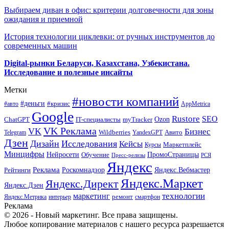
Выбираем диван в офис: критерии долговечности для зоны
ожидания и приемной
История технологии циклевки: от ручных инструментов до
современных машин
Digital-рынки Беларуси, Казахстана, Узбекистана.
Исследование и полезные инсайты
Метки
#новости компаний
#деньги
#кризис
#авто
AppMetrica
Google
Rustore
SEO
myTracker
Ozon
ChatGPT
IT-специалисты
VK Реклама
VK
Бизнес
Авито
Wildberries
Telegram
YandexGPT
Дзен
Дизайн
Исследования
Кейсы
Маркетплейс
Курсы
Минцифры
ПромоСтраницы
Нейросети
Обучение
Пресс-релизы
РСЯ
Яндекс
Реклама
Роскомнадзор
Яндекс.Вебмастер
Рейтинги
Яндекс.Маркет
Яндекс.Директ
Яндекс.Дзен
маркетинг
технологии
ремонт
Яндекс.Метрика
интерьер
смартфон
Реклама
© 2026 - Новый маркетинг. Все права защищены.
Любое копирование материалов с нашего ресурса разрешается