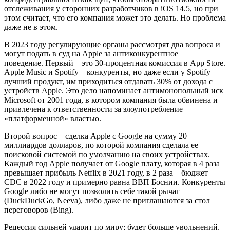
отслеживания у сторонних разработчиков в iOS 14.5, но при
этом считает, что его компания может это делать. Но проблема
даже не в этом.
В 2023 году регулирующие органы рассмотрят два вопроса и
могут подать в суд на Apple за антиконкурентное
поведение. Первый – это 30-процентная комиссия в App Store.
Apple Music и Spotify – конкуренты, но даже если у Spotify
лучший продукт, им приходиться отдавать 30% от дохода с
устройств Apple. Это дело напоминает антимонопольный иск
Microsoft от 2001 года, в котором компания была обвинена и
привлечена к ответственности за злоупотребление
«платформенной» властью.
Второй вопрос – сделка Apple с Google на сумму 20
миллиардов долларов, по которой компания сделала ее
поисковой системой по умолчанию на своих устройствах.
Каждый год Apple получает от Google плату, которая в 4 раза
превышает прибыль Netflix в 2021 году, в 2 раза – бюджет
CDC в 2022 году и примерно равна ВВП Боснии. Конкуренты
Google либо не могут позволить себе такой рычаг
(DuckDuckGo, Neeva), либо даже не приглашаются за стол
переговоров (Bing).
Рецессия сильней ударит по миру; будет больше увольнений,