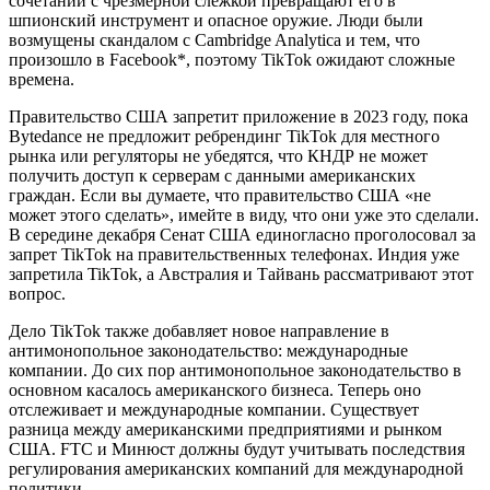
сочетании с чрезмерной слежкой превращают его в
шпионский инструмент и опасное оружие. Люди были
возмущены скандалом с Cambridge Analytica и тем, что
произошло в Facebook*, поэтому TikTok ожидают сложные
времена.
Правительство США запретит приложение в 2023 году, пока
Bytedance не предложит ребрендинг TikTok для местного
рынка или регуляторы не убедятся, что КНДР не может
получить доступ к серверам с данными американских
граждан. Если вы думаете, что правительство США «не
может этого сделать», имейте в виду, что они уже это сделали.
В середине декабря Сенат США единогласно проголосовал за
запрет TikTok на правительственных телефонах. Индия уже
запретила TikTok, а Австралия и Тайвань рассматривают этот
вопрос.
Дело TikTok также добавляет новое направление в
антимонопольное законодательство: международные
компании. До сих пор антимонопольное законодательство в
основном касалось американского бизнеса. Теперь оно
отслеживает и международные компании. Существует
разница между американскими предприятиями и рынком
США. FTC и Минюст должны будут учитывать последствия
регулирования американских компаний для международной
политики.