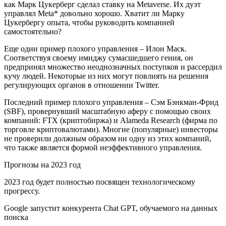
как Марк Цукерберг сделал ставку на Metaverse. Их дуэт
управлял Meta* довольно хорошо. Хватит ли Марку
Цукербергу опыта, чтобы руководить компанией
самостоятельно?
Еще один пример плохого управления – Илон Маск.
Соответствуя своему имиджу сумасшедшего гения, он
предпринял множество неоднозначных поступков и рассердил
кучу людей. Некоторые из них могут повлиять на решения
регулирующих органов в отношении Twitter.
Последний пример плохого управления – Сэм Бэнкман-Фрид
(SBF), провернувший масштабную аферу с помощью своих
компаний: FTX (криптобиржа) и Alameda Research (фирма по
торговле криптовалютами). Многие (популярные) инвесторы
не проверили должным образом ни одну из этих компаний,
что также является формой неэффективного управления.
Прогнозы на 2023 год
2023 год будет полностью посвящен технологическому
прогрессу.
Google запустит конкурента Chat GPT, обучаемого на данных
поиска