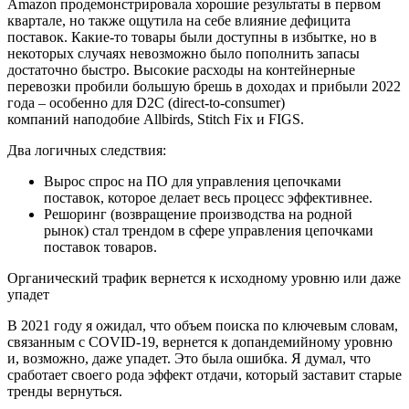
Amazon продемонстрировала хорошие результаты в первом
квартале, но также ощутила на себе влияние дефицита
поставок. Какие-то товары были доступны в избытке, но в
некоторых случаях невозможно было пополнить запасы
достаточно быстро. Высокие расходы на контейнерные
перевозки пробили большую брешь в доходах и прибыли 2022
года – особенно для D2C (direct-to-consumer)
компаний наподобие Allbirds, Stitch Fix и FIGS.
Два логичных следствия:
Вырос спрос на ПО для управления цепочками
поставок, которое делает весь процесс эффективнее.
Решоринг (возвращение производства на родной
рынок) стал трендом в сфере управления цепочками
поставок товаров.
Органический трафик вернется к исходному уровню или даже
упадет
В 2021 году я ожидал, что объем поиска по ключевым словам,
связанным с COVID-19, вернется к допандемийному уровню
и, возможно, даже упадет. Это была ошибка. Я думал, что
сработает своего рода эффект отдачи, который заставит старые
тренды вернуться.