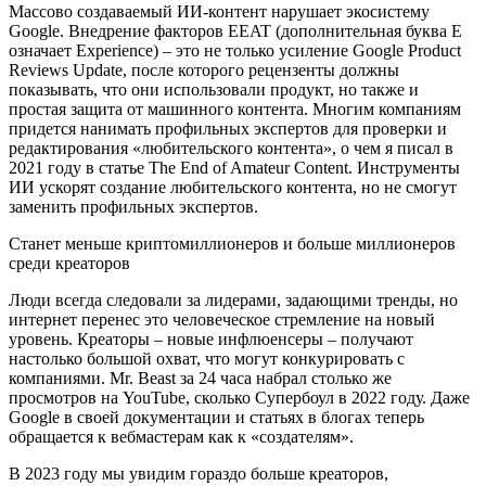
Массово создаваемый ИИ-контент нарушает экосистему
Google. Внедрение факторов EEAT (дополнительная буква E
означает Experience) – это не только усиление Google Product
Reviews Update, после которого рецензенты должны
показывать, что они использовали продукт, но также и
простая защита от машинного контента. Многим компаниям
придется нанимать профильных экспертов для проверки и
редактирования «любительского контента», о чем я писал в
2021 году в статье The End of Amateur Content. Инструменты
ИИ ускорят создание любительского контента, но не смогут
заменить профильных экспертов.
Станет меньше криптомиллионеров и больше миллионеров
среди креаторов
Люди всегда следовали за лидерами, задающими тренды, но
интернет перенес это человеческое стремление на новый
уровень. Креаторы – новые инфлюенсеры – получают
настолько большой охват, что могут конкурировать с
компаниями. Mr. Beast за 24 часа набрал столько же
просмотров на YouTube, сколько Супербоул в 2022 году. Даже
Google в своей документации и статьях в блогах теперь
обращается к вебмастерам как к «создателям».
В 2023 году мы увидим гораздо больше креаторов,