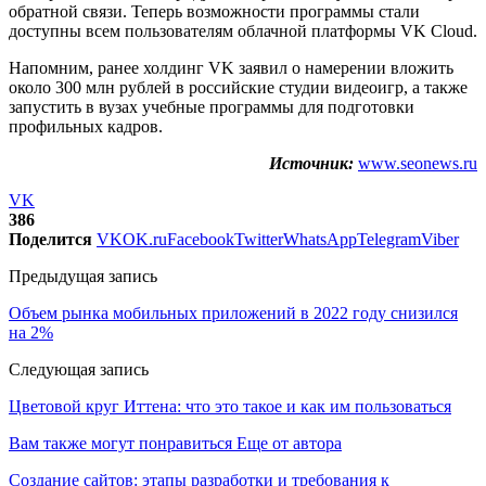
обратной связи. Теперь возможности программы стали
доступны всем пользователям облачной платформы VK Сloud.
Напомним, ранее холдинг VK заявил о намерении вложить
около 300 млн рублей в российские студии видеоигр, а также
запустить в вузах учебные программы для подготовки
профильных кадров.
Источник:
www.seonews.ru
VK
386
Поделится
VK
OK.ru
Facebook
Twitter
WhatsApp
Telegram
Viber
Предыдущая запись
Объем рынка мобильных приложений в 2022 году снизился
на 2%
Следующая запись
Цветовой круг Иттена: что это такое и как им пользоваться
Вам также могут понравиться
Еще от автора
Создание сайтов: этапы разработки и требования к