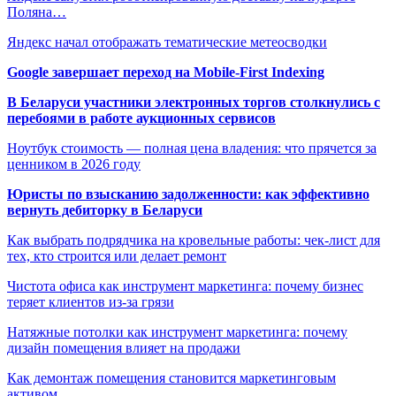
Поляна…
Яндекс начал отображать тематические метеосводки
Google завершает переход на Mobile-First Indexing
В Беларуси участники электронных торгов столкнулись с
перебоями в работе аукционных сервисов
Ноутбук стоимость — полная цена владения: что прячется за
ценником в 2026 году
Юристы по взысканию задолженности: как эффективно
вернуть дебиторку в Беларуси
Как выбрать подрядчика на кровельные работы: чек-лист для
тех, кто строится или делает ремонт
Чистота офиса как инструмент маркетинга: почему бизнес
теряет клиентов из-за грязи
Натяжные потолки как инструмент маркетинга: почему
дизайн помещения влияет на продажи
Как демонтаж помещения становится маркетинговым
активом