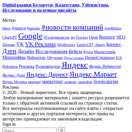
Digital-рынки Беларуси, Казахстана, Узбекистана.
Исследование и полезные инсайты
Метки
#новости компаний
#деньги
#кризис
#авто
AppMetrica
Google
Rustore
SEO
myTracker
Ozon
ChatGPT
IT-специалисты
VK Реклама
VK
Бизнес
Авито
Wildberries
Telegram
YandexGPT
Дзен
Дизайн
Исследования
Кейсы
Маркетплейс
Курсы
Минцифры
ПромоСтраницы
Нейросети
Обучение
Пресс-релизы
РСЯ
Яндекс
Реклама
Роскомнадзор
Яндекс.Вебмастер
Рейтинги
Яндекс.Маркет
Яндекс.Директ
Яндекс.Дзен
маркетинг
технологии
ремонт
Яндекс.Метрика
интерьер
смартфон
Реклама
© 2026 - Новый маркетинг. Все права защищены.
Любое копирование материалов с нашего ресурса разрешается
только с обратной активной ссылкой на страницу статьи.
Все материалы опубликованные на сайте взяты с открытых
источников и других порталов интернета, все права на
авторство принадлежат их законным владельцам.
Sign in