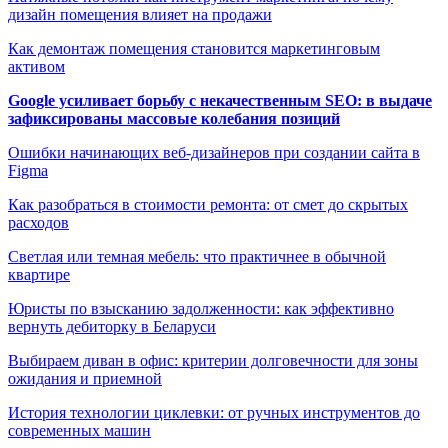
дизайн помещения влияет на продажи
Как демонтаж помещения становится маркетинговым
активом
Google усиливает борьбу с некачественным SEO: в выдаче
зафиксированы массовые колебания позиций
Ошибки начинающих веб-дизайнеров при создании сайта в
Figma
Как разобраться в стоимости ремонта: от смет до скрытых
расходов
Светлая или темная мебель: что практичнее в обычной
квартире
Юристы по взысканию задолженности: как эффективно
вернуть дебиторку в Беларуси
Выбираем диван в офис: критерии долговечности для зоны
ожидания и приемной
История технологии циклевки: от ручных инструментов до
современных машин