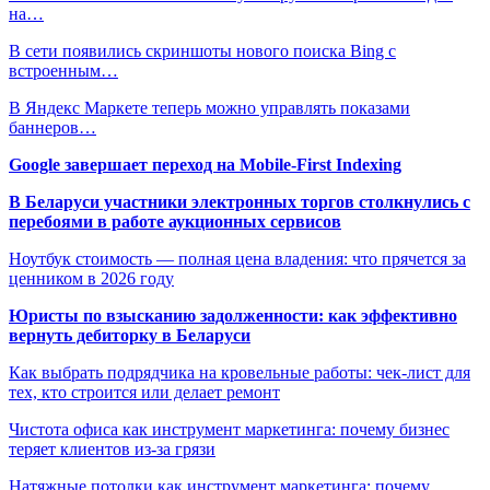
на…
В сети появились скриншоты нового поиска Bing с
встроенным…
В Яндекс Маркете теперь можно управлять показами
баннеров…
Google завершает переход на Mobile-First Indexing
В Беларуси участники электронных торгов столкнулись с
перебоями в работе аукционных сервисов
Ноутбук стоимость — полная цена владения: что прячется за
ценником в 2026 году
Юристы по взысканию задолженности: как эффективно
вернуть дебиторку в Беларуси
Как выбрать подрядчика на кровельные работы: чек-лист для
тех, кто строится или делает ремонт
Чистота офиса как инструмент маркетинга: почему бизнес
теряет клиентов из-за грязи
Натяжные потолки как инструмент маркетинга: почему