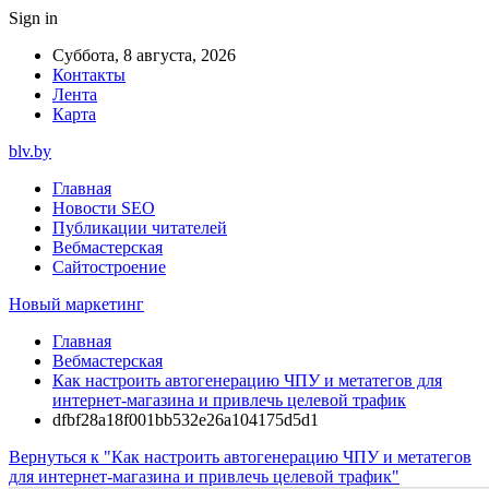
Sign in
Суббота, 8 августа, 2026
Контакты
Лента
Карта
blv.by
Главная
Новости SEO
Публикации читателей
Вебмастерская
Сайтостроение
Новый маркетинг
Главная
Вебмастерская
Как настроить автогенерацию ЧПУ и метатегов для
интернет-магазина и привлечь целевой трафик
dfbf28a18f001bb532e26a104175d5d1
Вернуться к "Как настроить автогенерацию ЧПУ и метатегов
для интернет-магазина и привлечь целевой трафик"