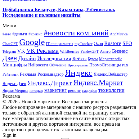
Digital-рынки Беларуси, Казахстана, Узбекистана.
Исследование и полезные инсайты
Метки
#новости компаний
#деньги
#кризис
#авто
AppMetrica
Google
Rustore
SEO
myTracker
Ozon
ChatGPT
IT-специалисты
VK Реклама
VK
Бизнес
Авито
Wildberries
Telegram
YandexGPT
Дзен
Дизайн
Исследования
Кейсы
Маркетплейс
Курсы
Минцифры
ПромоСтраницы
Нейросети
Обучение
Пресс-релизы
РСЯ
Яндекс
Реклама
Роскомнадзор
Яндекс.Вебмастер
Рейтинги
Яндекс.Маркет
Яндекс.Директ
Яндекс.Дзен
маркетинг
технологии
ремонт
Яндекс.Метрика
интерьер
смартфон
Реклама
© 2026 - Новый маркетинг. Все права защищены.
Любое копирование материалов с нашего ресурса разрешается
только с обратной активной ссылкой на страницу статьи.
Все материалы опубликованные на сайте взяты с открытых
источников и других порталов интернета, все права на
авторство принадлежат их законным владельцам.
Sign in