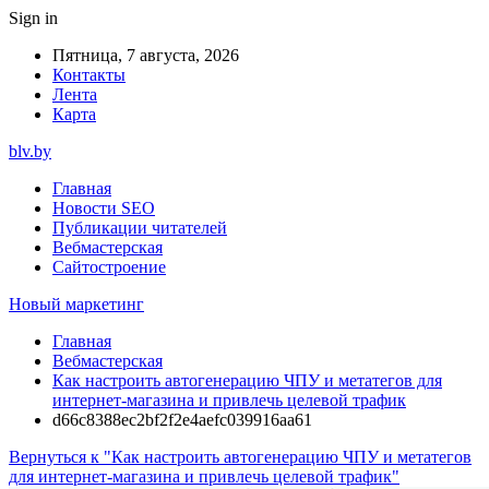
Sign in
Пятница, 7 августа, 2026
Контакты
Лента
Карта
blv.by
Главная
Новости SEO
Публикации читателей
Вебмастерская
Сайтостроение
Новый маркетинг
Главная
Вебмастерская
Как настроить автогенерацию ЧПУ и метатегов для
интернет-магазина и привлечь целевой трафик
d66c8388ec2bf2f2e4aefc039916aa61
Вернуться к "Как настроить автогенерацию ЧПУ и метатегов
для интернет-магазина и привлечь целевой трафик"