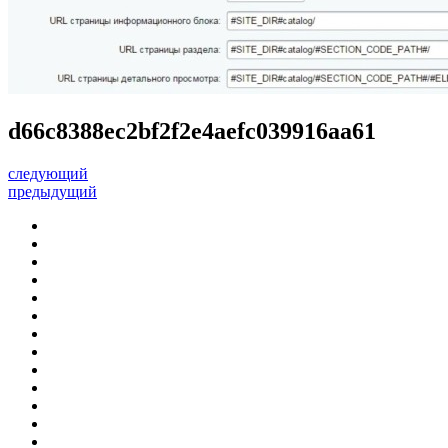
d66c8388ec2bf2f2e4aefc039916aa61
следующий
предыдущий