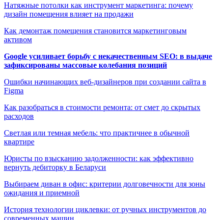
Натяжные потолки как инструмент маркетинга: почему
дизайн помещения влияет на продажи
Как демонтаж помещения становится маркетинговым
активом
Google усиливает борьбу с некачественным SEO: в выдаче
зафиксированы массовые колебания позиций
Ошибки начинающих веб-дизайнеров при создании сайта в
Figma
Как разобраться в стоимости ремонта: от смет до скрытых
расходов
Светлая или темная мебель: что практичнее в обычной
квартире
Юристы по взысканию задолженности: как эффективно
вернуть дебиторку в Беларуси
Выбираем диван в офис: критерии долговечности для зоны
ожидания и приемной
История технологии циклевки: от ручных инструментов до
современных машин