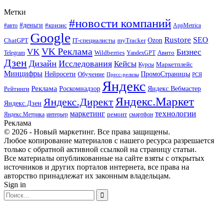
Метки
#новости компаний
#деньги
#кризис
#авто
AppMetrica
Google
Rustore
SEO
myTracker
Ozon
ChatGPT
IT-специалисты
VK Реклама
VK
Бизнес
Авито
Wildberries
Telegram
YandexGPT
Дзен
Дизайн
Исследования
Кейсы
Маркетплейс
Курсы
Минцифры
ПромоСтраницы
Нейросети
Обучение
Пресс-релизы
РСЯ
Яндекс
Реклама
Роскомнадзор
Яндекс.Вебмастер
Рейтинги
Яндекс.Маркет
Яндекс.Директ
Яндекс.Дзен
маркетинг
технологии
ремонт
Яндекс.Метрика
интерьер
смартфон
Реклама
© 2026 - Новый маркетинг. Все права защищены.
Любое копирование материалов с нашего ресурса разрешается
только с обратной активной ссылкой на страницу статьи.
Все материалы опубликованные на сайте взяты с открытых
источников и других порталов интернета, все права на
авторство принадлежат их законным владельцам.
Sign in