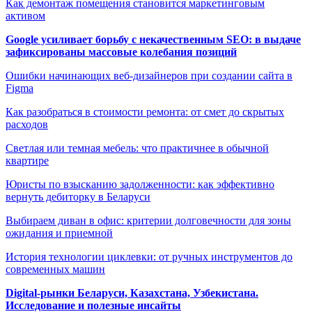
Как демонтаж помещения становится маркетинговым
активом
Google усиливает борьбу с некачественным SEO: в выдаче
зафиксированы массовые колебания позиций
Ошибки начинающих веб-дизайнеров при создании сайта в
Figma
Как разобраться в стоимости ремонта: от смет до скрытых
расходов
Светлая или темная мебель: что практичнее в обычной
квартире
Юристы по взысканию задолженности: как эффективно
вернуть дебиторку в Беларуси
Выбираем диван в офис: критерии долговечности для зоны
ожидания и приемной
История технологии циклевки: от ручных инструментов до
современных машин
Digital-рынки Беларуси, Казахстана, Узбекистана.
Исследование и полезные инсайты