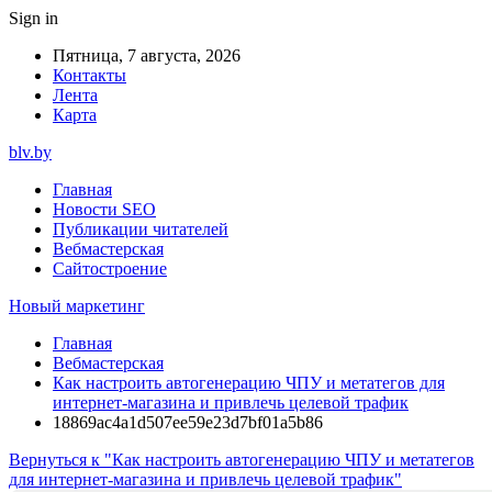
Sign in
Пятница, 7 августа, 2026
Контакты
Лента
Карта
blv.by
Главная
Новости SEO
Публикации читателей
Вебмастерская
Сайтостроение
Новый маркетинг
Главная
Вебмастерская
Как настроить автогенерацию ЧПУ и метатегов для
интернет-магазина и привлечь целевой трафик
18869ac4a1d507ee59e23d7bf01a5b86
Вернуться к "Как настроить автогенерацию ЧПУ и метатегов
для интернет-магазина и привлечь целевой трафик"