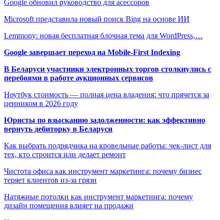
Google обновил руководство для асессоров
Microsoft представила новый поиск Bing на основе ИИ
Lemmony: новая бесплатная блочная тема для WordPress,…
Google завершает переход на Mobile-First Indexing
В Беларуси участники электронных торгов столкнулись с
перебоями в работе аукционных сервисов
Ноутбук стоимость — полная цена владения: что прячется за
ценником в 2026 году
Юристы по взысканию задолженности: как эффективно
вернуть дебиторку в Беларуси
Как выбрать подрядчика на кровельные работы: чек-лист для
тех, кто строится или делает ремонт
Чистота офиса как инструмент маркетинга: почему бизнес
теряет клиентов из-за грязи
Натяжные потолки как инструмент маркетинга: почему
дизайн помещения влияет на продажи