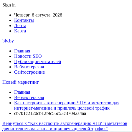
Sign in
Четверг, 6 августа, 2026
Контакты
Лента
Карта
blv.by
Главная
Новости SEO
Публикации читателей
Вебмастерская
Сайтостроение
Новый маркетинг
Главная
Вебмастерская
Как настроить автогенерацию ЧПУ и метатегов для
интернет-магазина и привлечь целевой трафик
cb7b1c2120cb12f9c55c53c37092a4aa
Вернуться к "Как настроить автогенерацию ЧПУ и метатегов
для интернет-магазина и привлечь целевой трафик"