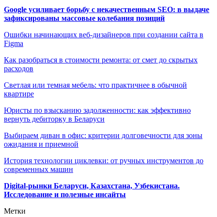
Google усиливает борьбу с некачественным SEO: в выдаче
зафиксированы массовые колебания позиций
Ошибки начинающих веб-дизайнеров при создании сайта в
Figma
Как разобраться в стоимости ремонта: от смет до скрытых
расходов
Светлая или темная мебель: что практичнее в обычной
квартире
Юристы по взысканию задолженности: как эффективно
вернуть дебиторку в Беларуси
Выбираем диван в офис: критерии долговечности для зоны
ожидания и приемной
История технологии циклевки: от ручных инструментов до
современных машин
Digital-рынки Беларуси, Казахстана, Узбекистана.
Исследование и полезные инсайты
Метки