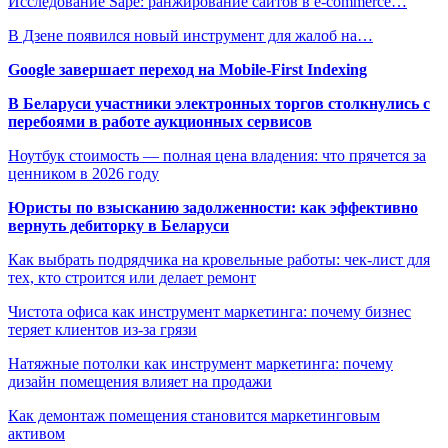
Исследование Sape: ранжирование сайтов в e-commerce…
В Дзене появился новый инструмент для жалоб на…
Google завершает переход на Mobile-First Indexing
В Беларуси участники электронных торгов столкнулись с
перебоями в работе аукционных сервисов
Ноутбук стоимость — полная цена владения: что прячется за
ценником в 2026 году
Юристы по взысканию задолженности: как эффективно
вернуть дебиторку в Беларуси
Как выбрать подрядчика на кровельные работы: чек-лист для
тех, кто строится или делает ремонт
Чистота офиса как инструмент маркетинга: почему бизнес
теряет клиентов из-за грязи
Натяжные потолки как инструмент маркетинга: почему
дизайн помещения влияет на продажи
Как демонтаж помещения становится маркетинговым
активом