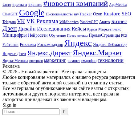
#новости компаний
#деньги
#кризис
#авто
AppMetrica
Google
Rustore
SEO
myTracker
Ozon
ChatGPT
IT-специалисты
VK Реклама
VK
Бизнес
Авито
Wildberries
Telegram
YandexGPT
Дзен
Дизайн
Исследования
Кейсы
Маркетплейс
Курсы
Минцифры
ПромоСтраницы
Нейросети
Обучение
Пресс-релизы
РСЯ
Яндекс
Реклама
Роскомнадзор
Яндекс.Вебмастер
Рейтинги
Яндекс.Маркет
Яндекс.Директ
Яндекс.Дзен
маркетинг
технологии
ремонт
Яндекс.Метрика
интерьер
смартфон
Реклама
© 2026 - Новый маркетинг. Все права защищены.
Любое копирование материалов с нашего ресурса разрешается
только с обратной активной ссылкой на страницу статьи.
Все материалы опубликованные на сайте взяты с открытых
источников и других порталов интернета, все права на
авторство принадлежат их законным владельцам.
Sign in