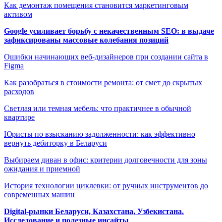
Как демонтаж помещения становится маркетинговым
активом
Google усиливает борьбу с некачественным SEO: в выдаче
зафиксированы массовые колебания позиций
Ошибки начинающих веб-дизайнеров при создании сайта в
Figma
Как разобраться в стоимости ремонта: от смет до скрытых
расходов
Светлая или темная мебель: что практичнее в обычной
квартире
Юристы по взысканию задолженности: как эффективно
вернуть дебиторку в Беларуси
Выбираем диван в офис: критерии долговечности для зоны
ожидания и приемной
История технологии циклевки: от ручных инструментов до
современных машин
Digital-рынки Беларуси, Казахстана, Узбекистана.
Исследование и полезные инсайты