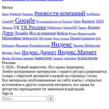
Метки
#новости компаний
#деньги
#кризис
#авто
AppMetrica
Google
Rustore
SEO
myTracker
Ozon
ChatGPT
IT-специалисты
VK Реклама
VK
Бизнес
Авито
Wildberries
Telegram
YandexGPT
Дзен
Дизайн
Исследования
Кейсы
Маркетплейс
Курсы
Минцифры
ПромоСтраницы
Нейросети
Обучение
Пресс-релизы
РСЯ
Яндекс
Реклама
Роскомнадзор
Яндекс.Вебмастер
Рейтинги
Яндекс.Маркет
Яндекс.Директ
Яндекс.Дзен
маркетинг
технологии
ремонт
Яндекс.Метрика
интерьер
смартфон
Реклама
© 2026 - Новый маркетинг. Все права защищены.
Любое копирование материалов с нашего ресурса разрешается
только с обратной активной ссылкой на страницу статьи.
Все материалы опубликованные на сайте взяты с открытых
источников и других порталов интернета, все права на
авторство принадлежат их законным владельцам.
Sign in