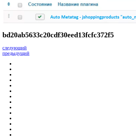
bd20ab5633c20cdf30eed13fcfc372f5
следующий
предыдущий