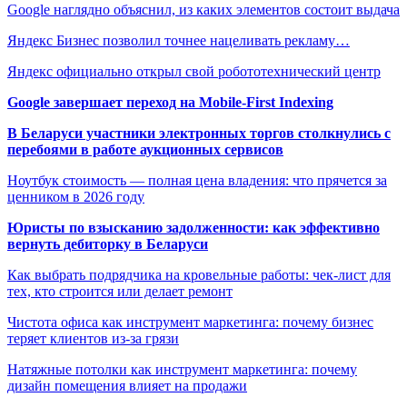
Google наглядно объяснил, из каких элементов состоит выдача
Яндекс Бизнес позволил точнее нацеливать рекламу…
Яндекс официально открыл свой робототехнический центр
Google завершает переход на Mobile-First Indexing
В Беларуси участники электронных торгов столкнулись с
перебоями в работе аукционных сервисов
Ноутбук стоимость — полная цена владения: что прячется за
ценником в 2026 году
Юристы по взысканию задолженности: как эффективно
вернуть дебиторку в Беларуси
Как выбрать подрядчика на кровельные работы: чек-лист для
тех, кто строится или делает ремонт
Чистота офиса как инструмент маркетинга: почему бизнес
теряет клиентов из-за грязи
Натяжные потолки как инструмент маркетинга: почему
дизайн помещения влияет на продажи