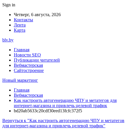
Sign in
Четверг, 6 августа, 2026
Контакты
Лента
Карта
blv.by
Главная
Новости SEO
Публикации читателей
Вебмастерская
Сайтостроение
Новый маркетинг
Главная
Вебмастерская
Как настроить автогенерацию ЧПУ и метатегов для
интернет-магазина и привлечь целевой трафик
bd20ab5633c20cdf30eed13fcfc372f5
Вернуться к "Как настроить автогенерацию ЧПУ и метатегов
для интернет-магазина и привлечь целевой трафик"