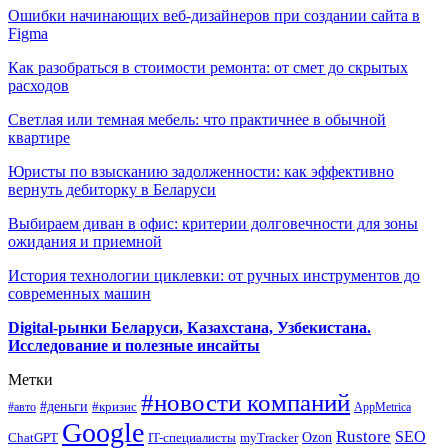
Ошибки начинающих веб-дизайнеров при создании сайта в
Figma
Как разобраться в стоимости ремонта: от смет до скрытых
расходов
Светлая или темная мебель: что практичнее в обычной
квартире
Юристы по взысканию задолженности: как эффективно
вернуть дебиторку в Беларуси
Выбираем диван в офис: критерии долговечности для зоны
ожидания и приемной
История технологии циклевки: от ручных инструментов до
современных машин
Digital-рынки Беларуси, Казахстана, Узбекистана.
Исследование и полезные инсайты
Метки
#новости компаний
#деньги
#кризис
#авто
AppMetrica
Google
Rustore
SEO
myTracker
Ozon
ChatGPT
IT-специалисты