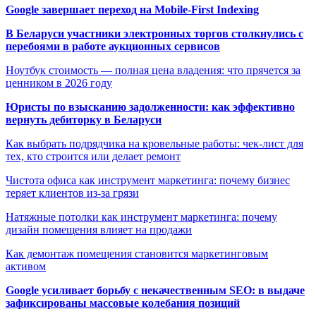
Google завершает переход на Mobile-First Indexing
В Беларуси участники электронных торгов столкнулись с
перебоями в работе аукционных сервисов
Ноутбук стоимость — полная цена владения: что прячется за
ценником в 2026 году
Юристы по взысканию задолженности: как эффективно
вернуть дебиторку в Беларуси
Как выбрать подрядчика на кровельные работы: чек-лист для
тех, кто строится или делает ремонт
Чистота офиса как инструмент маркетинга: почему бизнес
теряет клиентов из-за грязи
Натяжные потолки как инструмент маркетинга: почему
дизайн помещения влияет на продажи
Как демонтаж помещения становится маркетинговым
активом
Google усиливает борьбу с некачественным SEO: в выдаче
зафиксированы массовые колебания позиций