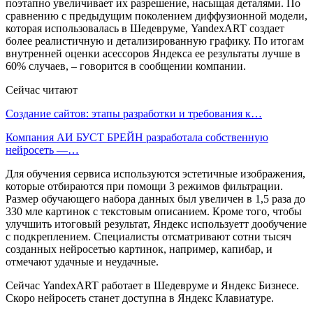
поэтапно увеличивает их разрешение, насыщая деталями. По
сравнению с предыдущим поколением диффузионной модели,
которая использовалась в Шедевруме, YandexART создает
более реалистичную и детализированную графику. По итогам
внутренней оценки асессоров Яндекса ее результаты лучше в
60% случаев, – говорится в сообщении компании.
Сейчас читают
Создание сайтов: этапы разработки и требования к…
Компания АИ БУСТ БРЕЙН разработала собственную
нейросеть —…
Для обучения сервиса используются эстетичные изображения,
которые отбираются при помощи 3 режимов фильтрации.
Размер обучающего набора данных был увеличен в 1,5 раза до
330 мле картинок с текстовым описанием. Кроме того, чтобы
улучшить итоговый результат, Яндекс используетт дообучение
с подкреплением. Специалисты отсматривают сотни тысяч
созданных нейросетью картинок, например, капибар, и
отмечают удачные и неудачные.
Сейчас YandexART работает в Шедевруме и Яндекс Бизнесе.
Скоро нейросеть станет доступна в Яндекс Клавиатуре.