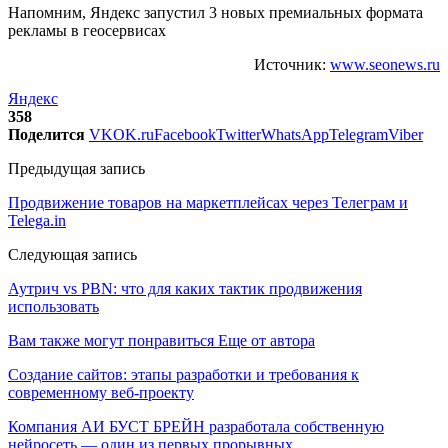
Напомним, Яндекс запустил 3 новых премиальных формата
рекламы в геосервисах
Источник:
www.seonews.ru
Яндекс
358
Поделится
VK
OK.ru
Facebook
Twitter
WhatsApp
Telegram
Viber
Предыдущая запись
Продвижение товаров на маркетплейсах через Телеграм и
Telega.in
Следующая запись
Аутрич vs PBN: что для каких тактик продвижения
использовать
Вам также могут понравиться
Еще от автора
Создание сайтов: этапы разработки и требования к
современному веб-проекту
Компания АИ БУСТ БРЕЙН разработала собственную
нейросеть — один из первых прорывных…