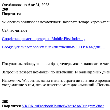
Опубликовано
Авг 31, 2023
268
Поделится
Wildberries реализовал возможность возврата товара через чат
Сейчас читают
Google завершает переход на Mobile-First Indexing
Google усиливает борьбу с некачественным SEO: в выдаче…
Покупатель, обнаруживший брак, теперь может написать в чат 
Запрос на возврат возможен по истечении 14 календарных дней
Напомним, Wildberries начал менять стратегии платного прод
уведомление о том, что количество мест для кампаний «Поиск
268
Поделится
VK
OK.ru
Facebook
Twitter
WhatsApp
Telegram
Viber