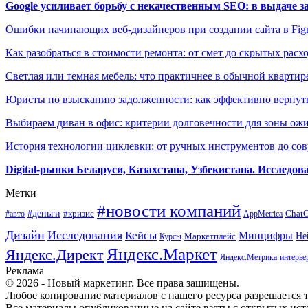
Google усиливает борьбу с некачественным SEO: в выдаче 
Ошибки начинающих веб-дизайнеров при создании сайта в Fi
Как разобраться в стоимости ремонта: от смет до скрытых расх
Светлая или темная мебель: что практичнее в обычной квартир
Юристы по взысканию задолженности: как эффективно вернуть
Выбираем диван в офис: критерии долговечности для зоны ож
История технологии циклевки: от ручных инструментов до с
Digital-рынки Беларуси, Казахстана, Узбекистана. Исследо
Метки
#новости компаний
#деньги
#кризис
Chat
#авто
AppMetrica
Дизайн
Исследования
Кейсы
Минцифры
Маркетплейс
Не
Курсы
Яндекс.Маркет
Яндекс.Директ
Яндекс.Метрика
интерье
Реклама
© 2026 - Новый маркетинг. Все права защищены.
Любое копирование материалов с нашего ресурса разрешается т
Все материалы опубликованные на сайте взяты с открытых исто