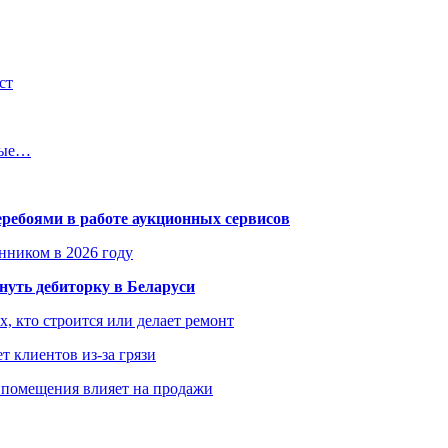
ст
рые…
еребоями в работе аукционных сервисов
енником в 2026 году
уть дебиторку в Беларуси
х, кто строится или делает ремонт
т клиентов из-за грязи
 помещения влияет на продажи