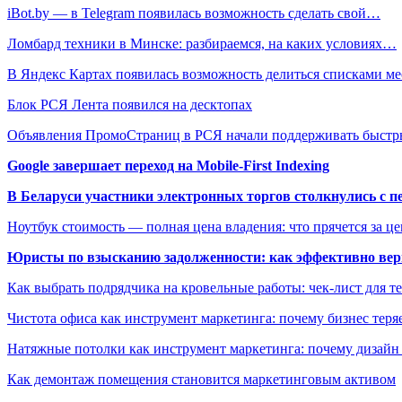
iBot.by — в Telegram появилась возможность сделать свой…
Ломбард техники в Минске: разбираемся, на каких условиях…
В Яндекс Картах появилась возможность делиться списками ме
Блок РСЯ Лента появился на десктопах
Объявления ПромоСтраниц в РСЯ начали поддерживать быст
Google завершает переход на Mobile-First Indexing
В Беларуси участники электронных торгов столкнулись с п
Ноутбук стоимость — полная цена владения: что прячется за ц
Юристы по взысканию задолженности: как эффективно верн
Как выбрать подрядчика на кровельные работы: чек-лист для те
Чистота офиса как инструмент маркетинга: почему бизнес теряе
Натяжные потолки как инструмент маркетинга: почему дизайн
Как демонтаж помещения становится маркетинговым активом