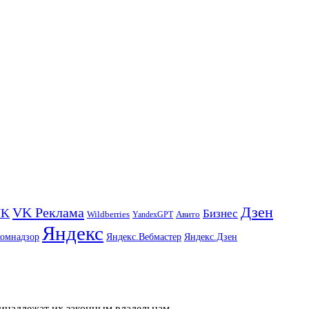
Дзен
VK Реклама
VK
Бизнес
Авито
Wildberries
YandexGPT
Яндекс
комнадзор
Яндекс.Вебмастер
Яндекс.Дзен
ринадлежат их законным владельцам.