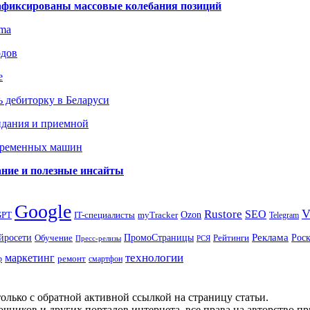
зафиксированы массовые колебания позиций
gma
одов
е
 дебиторку в Беларуси
идания и приемной
овременных машин
вание и полезные инсайты
Google
Rustore
SEO
myTracker
Ozon
GPT
IT-специалисты
Telegram
ПромоСтраницы
Реклама
Рос
йросети
Обучение
Рейтинги
Пресс-релизы
РСЯ
маркетинг
технологии
ремонт
р
смартфон
олько с обратной активной ссылкой на страницу статьи.
чников и других порталов интернета, все права на авторство п