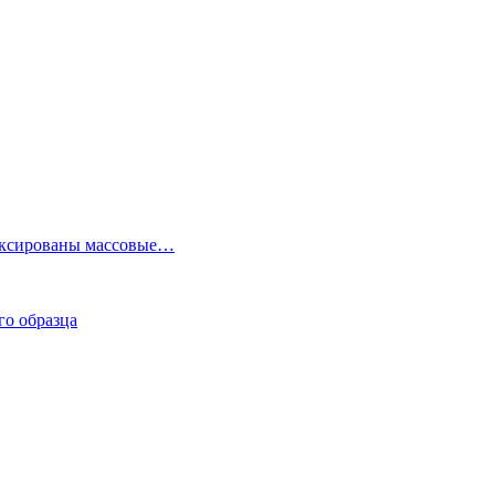
фиксированы массовые…
го образца