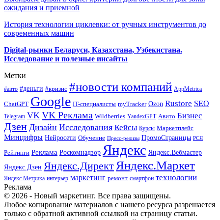
ожидания и приемной
История технологии циклевки: от ручных инструментов до
современных машин
Digital-рынки Беларуси, Казахстана, Узбекистана.
Исследование и полезные инсайты
Метки
#новости компаний
#деньги
#кризис
#авто
AppMetrica
Google
Rustore
SEO
myTracker
Ozon
ChatGPT
IT-специалисты
VK Реклама
VK
Бизнес
Авито
Wildberries
Telegram
YandexGPT
Дзен
Дизайн
Исследования
Кейсы
Маркетплейс
Курсы
Минцифры
ПромоСтраницы
Нейросети
Обучение
Пресс-релизы
РСЯ
Яндекс
Реклама
Роскомнадзор
Яндекс.Вебмастер
Рейтинги
Яндекс.Маркет
Яндекс.Директ
Яндекс.Дзен
маркетинг
технологии
ремонт
Яндекс.Метрика
интерьер
смартфон
Реклама
© 2026 - Новый маркетинг. Все права защищены.
Любое копирование материалов с нашего ресурса разрешается
только с обратной активной ссылкой на страницу статьи.