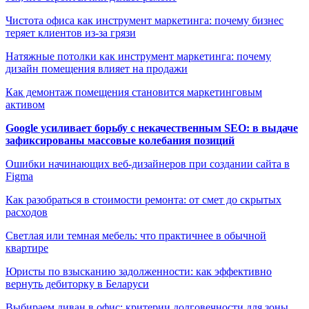
Чистота офиса как инструмент маркетинга: почему бизнес
теряет клиентов из-за грязи
Натяжные потолки как инструмент маркетинга: почему
дизайн помещения влияет на продажи
Как демонтаж помещения становится маркетинговым
активом
Google усиливает борьбу с некачественным SEO: в выдаче
зафиксированы массовые колебания позиций
Ошибки начинающих веб-дизайнеров при создании сайта в
Figma
Как разобраться в стоимости ремонта: от смет до скрытых
расходов
Светлая или темная мебель: что практичнее в обычной
квартире
Юристы по взысканию задолженности: как эффективно
вернуть дебиторку в Беларуси
Выбираем диван в офис: критерии долговечности для зоны