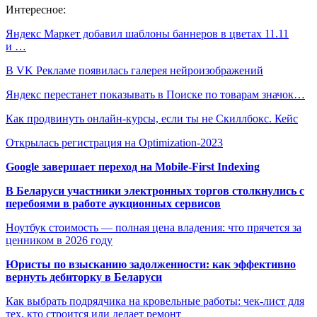
Интересное:
Яндекс Маркет добавил шаблоны баннеров в цветах 11.11
и …
В VK Рекламе появилась галерея нейроизображений
Яндекс перестанет показывать в Поиске по товарам значок…
Как продвинуть онлайн-курсы, если ты не Скиллбокс. Кейс
Открылась регистрация на Optimization-2023
Google завершает переход на Mobile-First Indexing
В Беларуси участники электронных торгов столкнулись с
перебоями в работе аукционных сервисов
Ноутбук стоимость — полная цена владения: что прячется за
ценником в 2026 году
Юристы по взысканию задолженности: как эффективно
вернуть дебиторку в Беларуси
Как выбрать подрядчика на кровельные работы: чек-лист для
тех, кто строится или делает ремонт