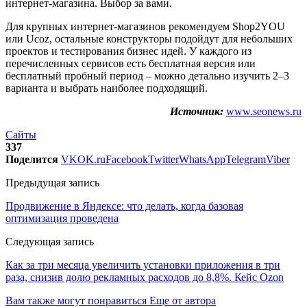
интернет-магазина. Выбор за вами.
Для крупных интернет-магазинов рекомендуем Shop2YOU
или Ucoz, остальные конструкторы подойдут для небольших
проектов и тестирования бизнес идей. У каждого из
перечисленных сервисов есть бесплатная версия или
бесплатный пробный период – можно детально изучить 2–3
варианта и выбрать наиболее подходящий.
Источник:
www.seonews.ru
Сайты
337
Поделится
VK
OK.ru
Facebook
Twitter
WhatsApp
Telegram
Viber
Предыдущая запись
Продвижение в Яндексе: что делать, когда базовая
оптимизация проведена
Следующая запись
Как за три месяца увеличить установки приложения в три
раза, снизив долю рекламных расходов до 8,8%. Кейс Ozon
Вам также могут понравиться
Еще от автора