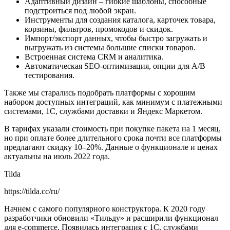
Адаптивный дизайн – гибкие шаблоны, способные
подстроиться под любой экран.
Инструменты для создания каталога, карточек товара,
корзины, фильтров, промокодов и скидок.
Импорт/экспорт данных, чтобы быстро загружать и
выгружать из системы большие списки товаров.
Встроенная система CRM и аналитика.
Автоматическая SEO-оптимизация, опции для A/B
тестирования.
Также мы старались подобрать платформы с хорошим
набором доступных интеграций, как минимум с платежными
системами, 1C, службами доставки и Яндекс Маркетом.
В тарифах указали стоимость при покупке пакета на 1 месяц,
но при оплате более длительного срока почти все платформы
предлагают скидку 10–20%. Данные о функционале и ценах
актуальны на июль 2022 года.
Tilda
https://tilda.cc/ru/
Начнем с самого популярного конструктора. К 2020 году
разработчики обновили «Тильду» и расширили функционал
для e-commerce. Появилась интеграция с 1C, службами