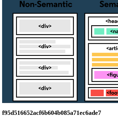
f95d516652acf6b604b085a71ec6ade7