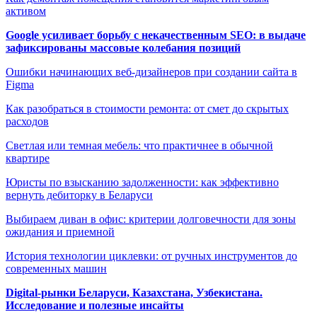
активом
Google усиливает борьбу с некачественным SEO: в выдаче
зафиксированы массовые колебания позиций
Ошибки начинающих веб-дизайнеров при создании сайта в
Figma
Как разобраться в стоимости ремонта: от смет до скрытых
расходов
Светлая или темная мебель: что практичнее в обычной
квартире
Юристы по взысканию задолженности: как эффективно
вернуть дебиторку в Беларуси
Выбираем диван в офис: критерии долговечности для зоны
ожидания и приемной
История технологии циклевки: от ручных инструментов до
современных машин
Digital-рынки Беларуси, Казахстана, Узбекистана.
Исследование и полезные инсайты