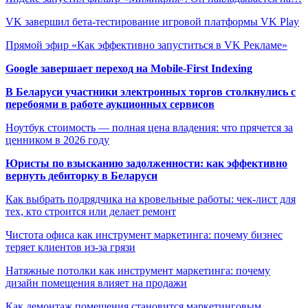
VK завершил бета-тестирование игровой платформы VK Play
Прямой эфир «Как эффективно запуститься в VK Рекламе»
Google завершает переход на Mobile-First Indexing
В Беларуси участники электронных торгов столкнулись с
перебоями в работе аукционных сервисов
Ноутбук стоимость — полная цена владения: что прячется за
ценником в 2026 году
Юристы по взысканию задолженности: как эффективно
вернуть дебиторку в Беларуси
Как выбрать подрядчика на кровельные работы: чек-лист для
тех, кто строится или делает ремонт
Чистота офиса как инструмент маркетинга: почему бизнес
теряет клиентов из-за грязи
Натяжные потолки как инструмент маркетинга: почему
дизайн помещения влияет на продажи
Как демонтаж помещения становится маркетинговым