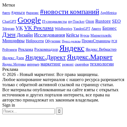
Метки
#новости компаний
#деньги
#кризис
#авто
AppMetrica
Google
Rustore
SEO
myTracker
Ozon
ChatGPT
IT-специалисты
VK Реклама
VK
Бизнес
Авито
Wildberries
Telegram
YandexGPT
Дзен
Дизайн
Исследования
Кейсы
Маркетплейс
Курсы
Минцифры
ПромоСтраницы
Нейросети
Обучение
Пресс-релизы
РСЯ
Яндекс
Реклама
Роскомнадзор
Яндекс.Вебмастер
Рейтинги
Яндекс.Маркет
Яндекс.Директ
Яндекс.Дзен
маркетинг
технологии
ремонт
Яндекс.Метрика
интерьер
смартфон
Реклама
© 2026 - Новый маркетинг. Все права защищены.
Любое копирование материалов с нашего ресурса разрешается
только с обратной активной ссылкой на страницу статьи.
Все материалы опубликованные на сайте взяты с открытых
источников и других порталов интернета, все права на
авторство принадлежат их законным владельцам.
Sign in