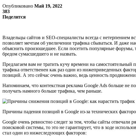
Опубликовано
Май 19, 2022
383
Поделится
Владельцы сайтов и SEO-специалисты всегда с нетерпением вст
позволяет мечтам об увеличении трафика сбываться. И даже на
объяснить произошедшее. Если посетить популярные форумы, т
бредом сумасшедшего и не назвать.
Предлагаем вам не тратить кучу времени на самостоятельный п
трафика ответственен как раз один из нижеприведенных факто
позиций. А это сейчас очень важно, ведь ценность продвижени
Напоминаем, что контекстная реклама Google Ads больше не по
получать намного больше трафика, чем раньше.
Причины падения позиций в Google из-за технических фактор
Google очень ревностно следит за тем, чтобы сайты отвечали р
поисковой системы, то это не гарантирует, что в ходе исполь
стал один из нижеследующих факторов: