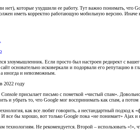
и нет), которые ухудшили ее работу. Тут важно понимать, что G
 должен иметь корректно работающую мобильную версию. Иначе к
…
о
ался злоумышленник. Если просто был настроен редирект с вашег
 сайт основательно исковеркали и подорвали его репутацию в г
 а иногда и невозможным.
ch Console присылает письмо с пометкой «чистый спам». Довольно
ь и убрать то, что Google мог воспринимать как спам, а потом 
е технология, как все любят говорить, а нестандартный подход 
. И все бы хорошо, вот только Google пока «не понимает» Ajax 
рым технологиям. Не рекомендуется. Второй – использовать «!»,