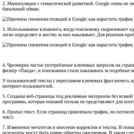
2. Манипуляции с семантической разметкой. Google очень не 
банальный обман.
3. Использование клоакинга, когда поисковику скармливают од
легко определяет и жестко за них наказывает. Для решения пр
4. Чрезмерно частое употребление ключевых запросов на стран
фильтр «Панда», и поисковики стали наказывать за подобные 
У пользователей тексты с переспамом ключевых фраз ничего, к
интернет-пользователей.
5. Созданы веб-страницы под рекламные материалы без всякой 
программы, которые никакой пользы не представляют для посети
6. Пропал текст. Если страница привлекала трафик, но потом е
текст.
7. Изменение метатегов и внесение корректив в тексты. В попы
результаты могут быть прямо обратны ожидаемым. В таком слу