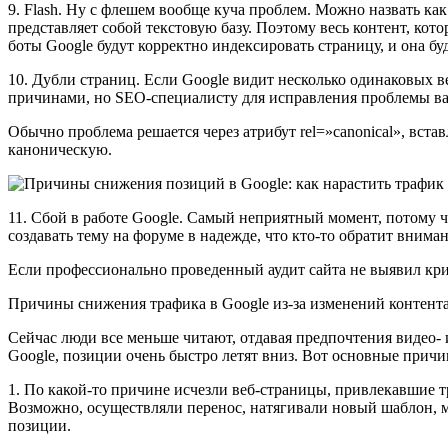
9. Flash. Ну с флешем вообще куча проблем. Можно назвать как
представляет собой текстовую базу. Поэтому весь контент, кото
боты Google будут корректно индексировать страницу, и она бу
10. Дубли страниц. Если Google видит несколько одинаковых 
причинами, но SEO-специалисту для исправления проблемы важ
Обычно проблема решается через атрибут rel=»canonical», вста
каноническую.
11. Сбой в работе Google. Самый неприятный момент, потому ч
создавать тему на форуме в надежде, что кто-то обратит внима
Если профессионально проведенный аудит сайта не выявил крит
Причины снижения трафика в Google из-за изменений контент
Сейчас люди все меньше читают, отдавая предпочтения видео- 
Google, позиции очень быстро летят вниз. Вот основные причи
1. По какой-то причине исчезли веб-страницы, привлекавшие 
Возможно, осуществляли перенос, натягивали новый шаблон, м
позиции.