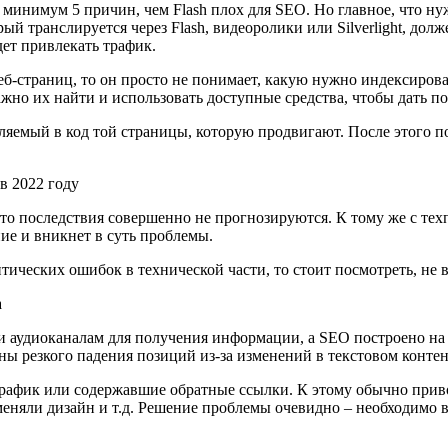
 минимум 5 причин, чем Flash плох для SEO. Но главное, что ну
рый транслируется через Flash, видеоролики или Silverlight, дол
дет привлекать трафик.
веб-страниц, то он просто не понимает, какую нужно индексиро
но их найти и использовать доступные средства, чтобы дать по
вляемый в код той страницы, которую продвигают. После этого п
то последствия совершенно не прогнозируются. К тому же с тех
ние и вникнет в суть проблемы.
ических ошибок в технической части, то стоит посмотреть, не 
а
и аудиоканалам для получения информации, а SEO построено на 
ны резкого падения позиций из-за изменений в текстовом конте
трафик или содержавшие обратные ссылки. К этому обычно прив
еняли дизайн и т.д. Решение проблемы очевидно – необходимо ве