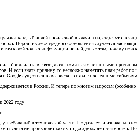
речают каждый апдейт поисковой выдачи в надежде, что позиции
оборот. Порой после очередного обновления случается настоящи
о там какой только информации не найдешь о том, почему поиск
оиск бриллианта в грязи, а ознакомиться с истинными причинам
ров. И если знать причину, то несложно наметить план работ п
я в Google существенно возросла в связи с последними события
ддерживается в России. И теперь по многим запросам (особенно
ов
яду требований в технической части. Но даже если изначально в
зования сайта не произойдет каких-то досадных неприятностей. 