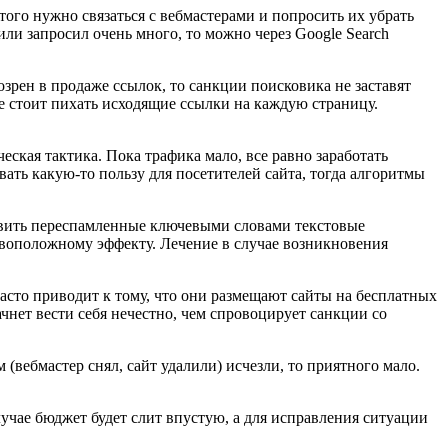
ого нужно связаться с вебмастерами и попросить их убрать
или запросил очень много, то можно через Google Search
одозрен в продаже ссылок, то санкции поисковика не заставят
е стоит пихать исходящие ссылки на каждую страницу.
ская тактика. Пока трафика мало, все равно заработать
ать какую-то пользу для посетителей сайта, тогда алгоритмы
тавить переспамленные ключевыми словами текстовые
ивоположному эффекту. Лечение в случае возникновения
сто приводит к тому, что они размещают сайты на бесплатных
ачнет вести себя нечестно, чем спровоцирует санкции со
(вебмастер снял, сайт удалили) исчезли, то приятного мало.
лучае бюджет будет слит впустую, а для исправления ситуации