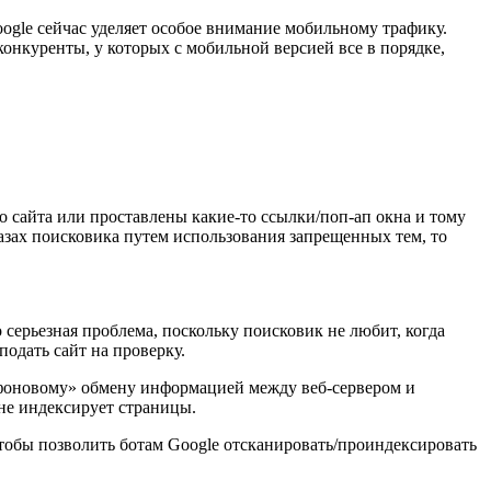
oogle сейчас уделяет особое внимание мобильному трафику.
онкуренты, у которых с мобильной версией все в порядке,
о сайта или проставлены какие-то ссылки/поп-ап окна и тому
лазах поисковика путем использования запрещенных тем, то
 серьезная проблема, поскольку поисковик не любит, когда
подать сайт на проверку.
к «фоновому» обмену информацией между веб-сервером и
и не индексирует страницы.
 чтобы позволить ботам Google отсканировать/проиндексировать