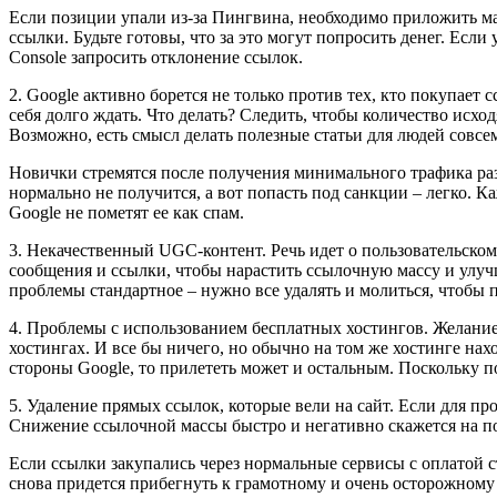
Если позиции упали из-за Пингвина, необходимо приложить мак
ссылки. Будьте готовы, что за это могут попросить денег. Есл
Console запросить отклонение ссылок.
2. Google активно борется не только против тех, кто покупает с
себя долго ждать. Что делать? Следить, чтобы количество исх
Возможно, есть смысл делать полезные статьи для людей совсем
Новички стремятся после получения минимального трафика разм
нормально не получится, а вот попасть под санкции – легко. 
Google не пометят ее как спам.
3. Некачественный UGC-контент. Речь идет о пользовательско
сообщения и ссылки, чтобы нарастить ссылочную массу и улуч
проблемы стандартное – нужно все удалять и молиться, чтобы 
4. Проблемы с использованием бесплатных хостингов. Желание
хостингах. И все бы ничего, но обычно на том же хостинге нах
стороны Google, то прилететь может и остальным. Поскольку п
5. Удаление прямых ссылок, которые вели на сайт. Если для пр
Снижение ссылочной массы быстро и негативно скажется на п
Если ссылки закупались через нормальные сервисы с оплатой ст
снова придется прибегнуть к грамотному и очень осторожном