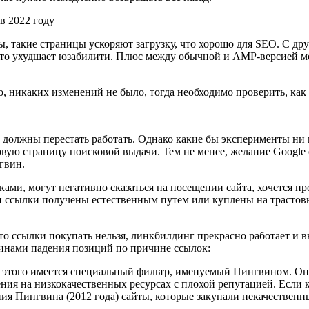
, такие страницы ускоряют загрузку, что хорошо для SEO. С др
что ухудшает юзабилити. Плюс между обычной и AMP-версией мо
о, никаких изменений не было, тогда необходимо проверить, как
и должны перестать работать. Однако какие бы эксперименты ни 
вую страницу поисковой выдачи. Тем не менее, желание Google 
нгвин.
ками, могут негативно сказаться на посещении сайта, хочется п
ли ссылки получены естественным путем или куплены на трастов
что ссылки покупать нельзя, линкбилдинг прекрасно работает и
чинами падения позиций по причине ссылок:
Для этого имеется специальный фильтр, именуемый Пингвином. 
щения на низкокачественных ресурсах с плохой репутацией. Если
ия Пингвина (2012 года) сайты, которые закупали некачественны