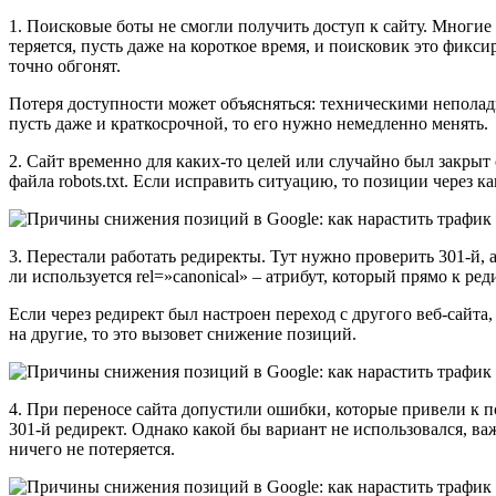
1. Поисковые боты не смогли получить доступ к сайту. Многие 
теряется, пусть даже на короткое время, и поисковик это фикс
точно обгонят.
Потеря доступности может объясняться: техническими неполадк
пусть даже и краткосрочной, то его нужно немедленно менять.
2. Сайт временно для каких-то целей или случайно был закрыт
файла robots.txt. Если исправить ситуацию, то позиции через к
3. Перестали работать редиректы. Тут нужно проверить 301-й, 
ли используется rel=»canonical» – атрибут, который прямо к р
Если через редирект был настроен переход с другого веб-сайт
на другие, то это вызовет снижение позиций.
4. При переносе сайта допустили ошибки, которые привели к по
301-й редирект. Однако какой бы вариант не использовался, ва
ничего не потеряется.