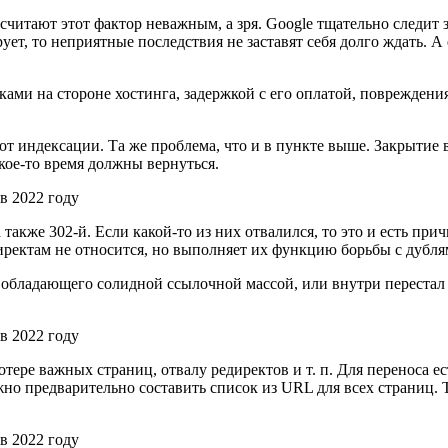
считают этот фактор неважным, а зря. Google тщательно следит 
ирует, то неприятные последствия не заставят себя долго ждать.
ами на стороне хостинга, задержкой с его оплатой, повреждени
 от индексации. Та же проблема, что и в пункте выше. Закрытие
акое-то время должны вернуться.
а также 302-й. Если какой-то из них отвалился, то это и есть п
едиректам не относится, но выполняет их функцию борьбы с дубл
а, обладающего солидной ссылочной массой, или внутри переста
тере важных страниц, отвалу редиректов и т. п. Для переноса ес
жно предварительно составить список из URL для всех страниц. 