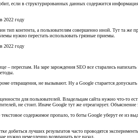
любит, если в структурированных данных содержится информация
ин тип контента, а пользователям совершенно иной. Тут та же 
облемы нужно перестать использовать грязные приемы.
ице – переспам. На заре зарождения SEO все старались напихать
методы.
роме отвращения, не вызывают. Ну а Google старается допускать
ценности для пользователей. Владельцам сайта нужно что-то ест
телей, не стоит. Иначе Google тут же отреагирует. Объяснение 
е текстовое содержимое пропало, то боты Google уберут ее из вы
тке добиться лучших результатов часто проводятся эксперименты с
чае нужно немедленно возвращать все назад.