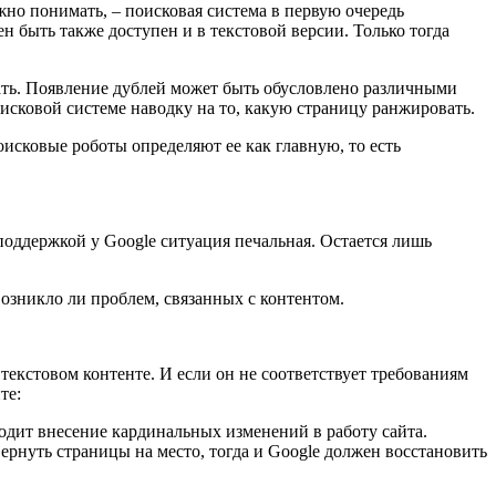
жно понимать, – поисковая система в первую очередь
жен быть также доступен и в текстовой версии. Только тогда
вать. Появление дублей может быть обусловлено различными
исковой системе наводку на то, какую страницу ранжировать.
оисковые роботы определяют ее как главную, то есть
поддержкой у Google ситуация печальная. Остается лишь
возникло ли проблем, связанных с контентом.
текстовом контенте. И если он не соответствует требованиям
нте:
одит внесение кардинальных изменений в работу сайта.
рнуть страницы на место, тогда и Google должен восстановить