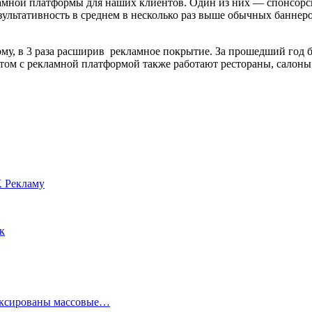
амной платформы для наших клиентов. Один из них — спонсорс
езультативность в среднем в несколько раз выше обычных банн
му, в 3 раза расширив рекламное покрытие. За прошедший год 
ом с рекламной платформой также работают рестораны, салоны 
K Рекламу
к
фиксированы массовые…