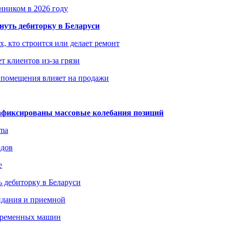
енником в 2026 году
уть дебиторку в Беларуси
х, кто строится или делает ремонт
т клиентов из-за грязи
 помещения влияет на продажи
зафиксированы массовые колебания позиций
gma
одов
е
 дебиторку в Беларуси
идания и приемной
овременных машин