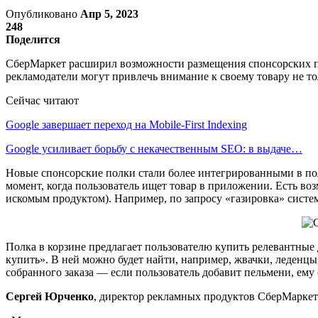
Опубликовано
Апр 5, 2023
248
Поделится
СберМаркет расширил возможности размещения спонсорских по
рекламодатели могут привлечь внимание к своему товару не тол
Сейчас читают
Google завершает переход на Mobile-First Indexing
Google усиливает борьбу с некачественным SEO: в выдаче…
Новые спонсорские полки стали более интегрированными в пол
момент, когда пользователь ищет товар в приложении. Есть во
искомым продуктом). Например, по запросу «газировка» систем
Полка в корзине предлагает пользователю купить релевантные д
купить». В ней можно будет найти, например, жвачки, леденцы
собранного заказа — если пользователь добавит пельмени, ему 
Сергей Юрченко
, директор рекламных продуктов СберМаркет