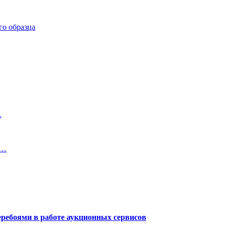
го образца
…
е…
еребоями в работе аукционных сервисов