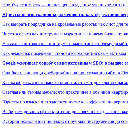
Ноутбук стоимость — полная цена владения: что прячется за ц
Юристы по взысканию задолженности: как эффективно верн
Как выбрать подрядчика на кровельные работы: чек-лист для те
Чистота офиса как инструмент маркетинга: почему бизнес теряе
Натяжные потолки как инструмент маркетинга: почему дизайн
Как демонтаж помещения становится маркетинговым активом
Google усиливает борьбу с некачественным SEO: в выдаче 
Ошибки начинающих веб-дизайнеров при создании сайта в Fi
Как разобраться в стоимости ремонта: от смет до скрытых расх
Светлая или темная мебель: что практичнее в обычной квартир
Юристы по взысканию задолженности: как эффективно вернуть
Выбираем диван в офис: критерии долговечности для зоны ож
История технологии циклевки: от ручных инструментов до с