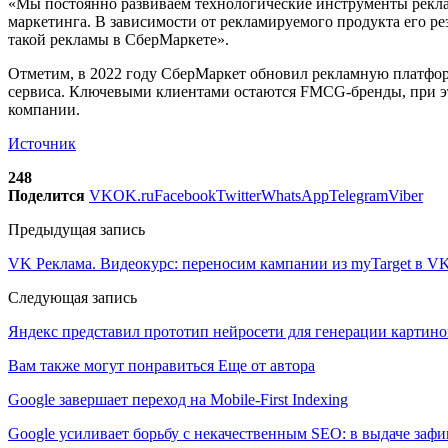
«Мы постоянно развиваем технологические инструменты рекл
маркетинга. В зависимости от рекламируемого продукта его р
такой рекламы в СберМаркете».
Отметим, в 2022 году СберМаркет обновил рекламную платфор
сервиса. Ключевыми клиентами остаются FMCG-бренды, при эт
компании.
Источник
248
Поделится
VK
OK.ru
Facebook
Twitter
WhatsApp
Telegram
Viber
Предыдущая запись
VK Реклама. Видеокурс: переносим кампании из myTarget в V
Следующая запись
Яндекс представил прототип нейросети для генерации картино
Вам также могут понравиться
Еще от автора
Google завершает переход на Mobile-First Indexing
Google усиливает борьбу с некачественным SEO: в выдаче за