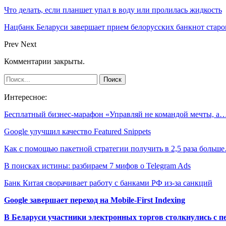
Что делать, если планшет упал в воду или пролилась жидкость
Нацбанк Беларуси завершает прием белорусских банкнот старо
Prev
Next
Комментарии закрыты.
Интересное:
Бесплатный бизнес-марафон «Управляй не командой мечты, а
Google улучшил качество Featured Snippets
Как с помощью пакетной стратегии получить в 2,5 раза больш
В поисках истины: разбираем 7 мифов о Telegram Ads
Банк Китая сворачивает работу с банками РФ из-за санкций
Google завершает переход на Mobile-First Indexing
В Беларуси участники электронных торгов столкнулись с п