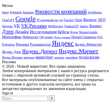
Метки
#новости компаний
#деньги
#кризис
#авто
AppMetrica
Google
Rustore
SEO
myTracker
Ozon
ChatGPT
IT-специалисты
VK Реклама
VK
Бизнес
Авито
Wildberries
Telegram
YandexGPT
Дзен
Дизайн
Исследования
Кейсы
Маркетплейс
Курсы
Минцифры
ПромоСтраницы
Нейросети
Обучение
Пресс-релизы
РСЯ
Яндекс
Реклама
Роскомнадзор
Яндекс.Вебмастер
Рейтинги
Яндекс.Маркет
Яндекс.Директ
Яндекс.Дзен
маркетинг
технологии
ремонт
Яндекс.Метрика
интерьер
смартфон
Реклама
© 2026 - Новый маркетинг. Все права защищены.
Любое копирование материалов с нашего ресурса разрешается
только с обратной активной ссылкой на страницу статьи.
Все материалы опубликованные на сайте взяты с открытых
источников и других порталов интернета, все права на
авторство принадлежат их законным владельцам.
Sign in