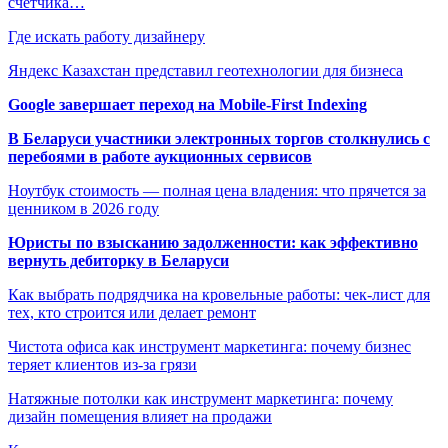
счетчика…
Где искать работу дизайнеру
Яндекс Казахстан представил геотехнологии для бизнеса
Google завершает переход на Mobile-First Indexing
В Беларуси участники электронных торгов столкнулись с
перебоями в работе аукционных сервисов
Ноутбук стоимость — полная цена владения: что прячется за
ценником в 2026 году
Юристы по взысканию задолженности: как эффективно
вернуть дебиторку в Беларуси
Как выбрать подрядчика на кровельные работы: чек-лист для
тех, кто строится или делает ремонт
Чистота офиса как инструмент маркетинга: почему бизнес
теряет клиентов из-за грязи
Натяжные потолки как инструмент маркетинга: почему
дизайн помещения влияет на продажи