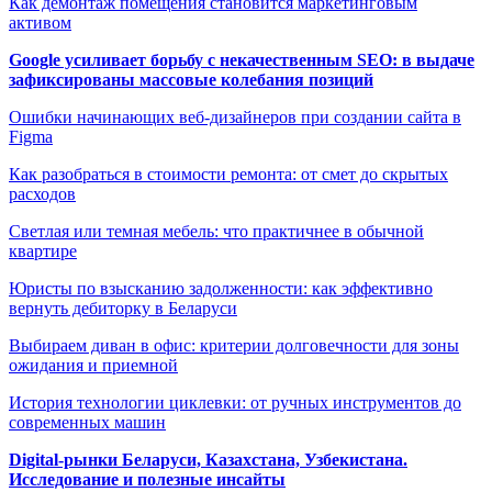
Как демонтаж помещения становится маркетинговым
активом
Google усиливает борьбу с некачественным SEO: в выдаче
зафиксированы массовые колебания позиций
Ошибки начинающих веб-дизайнеров при создании сайта в
Figma
Как разобраться в стоимости ремонта: от смет до скрытых
расходов
Светлая или темная мебель: что практичнее в обычной
квартире
Юристы по взысканию задолженности: как эффективно
вернуть дебиторку в Беларуси
Выбираем диван в офис: критерии долговечности для зоны
ожидания и приемной
История технологии циклевки: от ручных инструментов до
современных машин
Digital-рынки Беларуси, Казахстана, Узбекистана.
Исследование и полезные инсайты