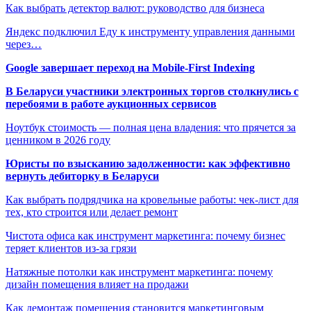
Как выбрать детектор валют: руководство для бизнеса
Яндекс подключил Еду к инструменту управления данными
через…
Google завершает переход на Mobile-First Indexing
В Беларуси участники электронных торгов столкнулись с
перебоями в работе аукционных сервисов
Ноутбук стоимость — полная цена владения: что прячется за
ценником в 2026 году
Юристы по взысканию задолженности: как эффективно
вернуть дебиторку в Беларуси
Как выбрать подрядчика на кровельные работы: чек-лист для
тех, кто строится или делает ремонт
Чистота офиса как инструмент маркетинга: почему бизнес
теряет клиентов из-за грязи
Натяжные потолки как инструмент маркетинга: почему
дизайн помещения влияет на продажи
Как демонтаж помещения становится маркетинговым