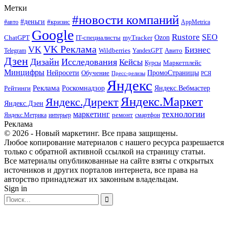
Метки
#новости компаний
#деньги
#кризис
#авто
AppMetrica
Google
Rustore
SEO
myTracker
Ozon
ChatGPT
IT-специалисты
VK Реклама
VK
Бизнес
Авито
Wildberries
Telegram
YandexGPT
Дзен
Дизайн
Исследования
Кейсы
Маркетплейс
Курсы
Минцифры
ПромоСтраницы
Нейросети
Обучение
Пресс-релизы
РСЯ
Яндекс
Реклама
Роскомнадзор
Яндекс.Вебмастер
Рейтинги
Яндекс.Маркет
Яндекс.Директ
Яндекс.Дзен
маркетинг
технологии
ремонт
Яндекс.Метрика
интерьер
смартфон
Реклама
© 2026 - Новый маркетинг. Все права защищены.
Любое копирование материалов с нашего ресурса разрешается
только с обратной активной ссылкой на страницу статьи.
Все материалы опубликованные на сайте взяты с открытых
источников и других порталов интернета, все права на
авторство принадлежат их законным владельцам.
Sign in