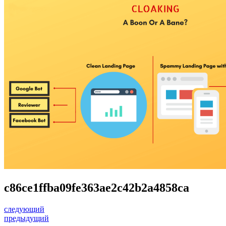
c86ce1ffba09fe363ae2c42b2a4858ca
следующий
предыдущий