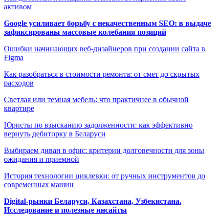
активом
Google усиливает борьбу с некачественным SEO: в выдаче
зафиксированы массовые колебания позиций
Ошибки начинающих веб-дизайнеров при создании сайта в
Figma
Как разобраться в стоимости ремонта: от смет до скрытых
расходов
Светлая или темная мебель: что практичнее в обычной
квартире
Юристы по взысканию задолженности: как эффективно
вернуть дебиторку в Беларуси
Выбираем диван в офис: критерии долговечности для зоны
ожидания и приемной
История технологии циклевки: от ручных инструментов до
современных машин
Digital-рынки Беларуси, Казахстана, Узбекистана.
Исследование и полезные инсайты