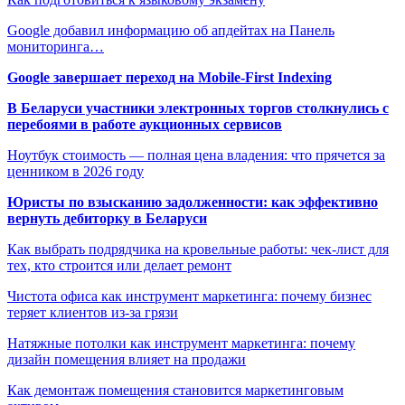
Google добавил информацию об апдейтах на Панель
мониторинга…
Google завершает переход на Mobile-First Indexing
В Беларуси участники электронных торгов столкнулись с
перебоями в работе аукционных сервисов
Ноутбук стоимость — полная цена владения: что прячется за
ценником в 2026 году
Юристы по взысканию задолженности: как эффективно
вернуть дебиторку в Беларуси
Как выбрать подрядчика на кровельные работы: чек-лист для
тех, кто строится или делает ремонт
Чистота офиса как инструмент маркетинга: почему бизнес
теряет клиентов из-за грязи
Натяжные потолки как инструмент маркетинга: почему
дизайн помещения влияет на продажи
Как демонтаж помещения становится маркетинговым