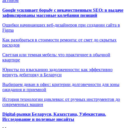
активом
Google усиливает борьбу с некачественным SEO: в выдаче
зафиксированы массовые колебания позиций
Ошибки начинающих веб-дизайнеров при создании сайта в
Figma
Как разобраться в стоимости ремонта: от смет до скрытых
расходов
Светлая или темная мебель: что практичнее в обычной
квартире
Юристы по взысканию задолженности: как эффективно
вернуть дебиторку в Беларуси
Выбираем диван в офис: критерии долговечности для зоны
ожидания и приемной
История технологии циклевки: от ручных инструментов до
современных машин
Digital-рынки Беларуси, Казахстана, Узбекистана.
Исследование и полезные инсайты