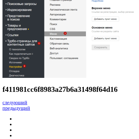
f411981cc6f8983a27b6a31498f64d16
следующий
предыдущий