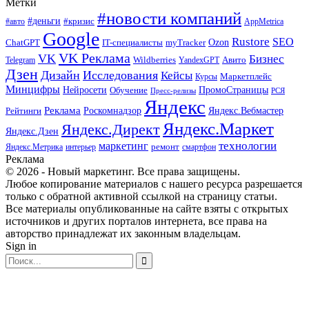
Метки
#новости компаний
#деньги
#кризис
#авто
AppMetrica
Google
Rustore
SEO
myTracker
Ozon
ChatGPT
IT-специалисты
VK Реклама
VK
Бизнес
Авито
Wildberries
Telegram
YandexGPT
Дзен
Дизайн
Исследования
Кейсы
Маркетплейс
Курсы
Минцифры
ПромоСтраницы
Нейросети
Обучение
Пресс-релизы
РСЯ
Яндекс
Реклама
Роскомнадзор
Яндекс.Вебмастер
Рейтинги
Яндекс.Маркет
Яндекс.Директ
Яндекс.Дзен
маркетинг
технологии
ремонт
Яндекс.Метрика
интерьер
смартфон
Реклама
© 2026 - Новый маркетинг. Все права защищены.
Любое копирование материалов с нашего ресурса разрешается
только с обратной активной ссылкой на страницу статьи.
Все материалы опубликованные на сайте взяты с открытых
источников и других порталов интернета, все права на
авторство принадлежат их законным владельцам.
Sign in