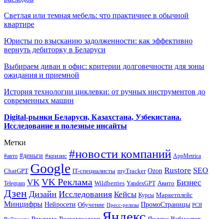
Светлая или темная мебель: что практичнее в обычной
квартире
Юристы по взысканию задолженности: как эффективно
вернуть дебиторку в Беларуси
Выбираем диван в офис: критерии долговечности для зоны
ожидания и приемной
История технологии циклевки: от ручных инструментов до
современных машин
Digital-рынки Беларуси, Казахстана, Узбекистана.
Исследование и полезные инсайты
Метки
#новости компаний
#деньги
#кризис
#авто
AppMetrica
Google
Rustore
SEO
myTracker
Ozon
ChatGPT
IT-специалисты
VK Реклама
VK
Бизнес
Авито
Wildberries
Telegram
YandexGPT
Дзен
Дизайн
Исследования
Кейсы
Маркетплейс
Курсы
Минцифры
ПромоСтраницы
Нейросети
Обучение
Пресс-релизы
РСЯ
Яндекс
Реклама
Роскомнадзор
Яндекс.Вебмастер