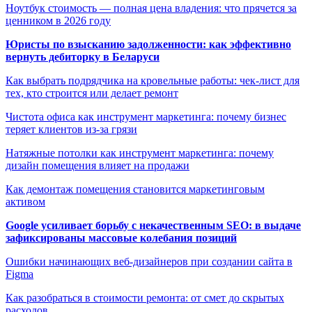
Ноутбук стоимость — полная цена владения: что прячется за
ценником в 2026 году
Юристы по взысканию задолженности: как эффективно
вернуть дебиторку в Беларуси
Как выбрать подрядчика на кровельные работы: чек-лист для
тех, кто строится или делает ремонт
Чистота офиса как инструмент маркетинга: почему бизнес
теряет клиентов из-за грязи
Натяжные потолки как инструмент маркетинга: почему
дизайн помещения влияет на продажи
Как демонтаж помещения становится маркетинговым
активом
Google усиливает борьбу с некачественным SEO: в выдаче
зафиксированы массовые колебания позиций
Ошибки начинающих веб-дизайнеров при создании сайта в
Figma
Как разобраться в стоимости ремонта: от смет до скрытых
расходов