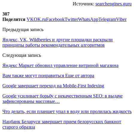
Источник:
searchengines.guru
307
Поделится
VK
OK.ru
Facebook
Twitter
WhatsApp
Telegram
Viber
Предыдущая запись
Яндекс, VK, Wildberries и другие площадки раскрыли
принципы работы рекомендательных алгоритмов
Следующая запись
Яндекс Маркет обновил управление витриной магазина
Вам также могут понравиться
Еще от автора
Google завершает переход на Mobile-First Indexing
Google усиливает борьбу с некачественным SEO: в выдаче
зафиксированы массовые…
Что делать, если планшет упал в воду или пролилась жидкость
Нацбанк Беларуси завершает прием белорусских банкнот
старого образца