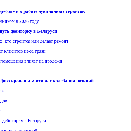
еребоями в работе аукционных сервисов
енником в 2026 году
уть дебиторку в Беларуси
х, кто строится или делает ремонт
т клиентов из-за грязи
 помещения влияет на продажи
зафиксированы массовые колебания позиций
gma
одов
е
 дебиторку в Беларуси
идания и приемной