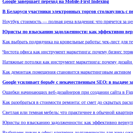
Google завершает переход на Mobile-First Indexing
В Беларуси участники электронных торгов столкнулись с п
Ноутбук стоимость — полная цена владения: что прячется за ц
Юристы по взысканию задолженности: как эффективно верн
Как выбрать подрядчика на кровельные работы: чек-лист для те
Чистота офиса как инструмент маркетинга: почему бизнес теряе
Натяжные потолки как инструмент маркетинга: почему дизайн
Как демонтаж помещения становится маркетинговым активом
Google усиливает борьбу с некачественным SEO: в выдаче 
Ошибки начинающих веб-дизайнеров при создании сайта в Fi
Как разобраться в стоимости ремонта: от смет до скрытых расх
Светлая или темная мебель: что практичнее в обычной квартир
Юристы по взысканию задолженности: как эффективно вернуть
Выбираем диван в офис: критерии долговечности для зоны ож