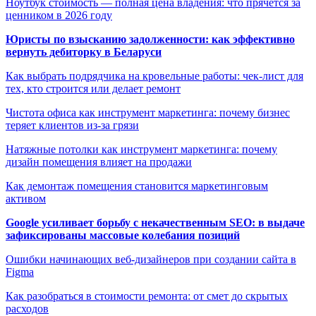
Ноутбук стоимость — полная цена владения: что прячется за
ценником в 2026 году
Юристы по взысканию задолженности: как эффективно
вернуть дебиторку в Беларуси
Как выбрать подрядчика на кровельные работы: чек-лист для
тех, кто строится или делает ремонт
Чистота офиса как инструмент маркетинга: почему бизнес
теряет клиентов из-за грязи
Натяжные потолки как инструмент маркетинга: почему
дизайн помещения влияет на продажи
Как демонтаж помещения становится маркетинговым
активом
Google усиливает борьбу с некачественным SEO: в выдаче
зафиксированы массовые колебания позиций
Ошибки начинающих веб-дизайнеров при создании сайта в
Figma
Как разобраться в стоимости ремонта: от смет до скрытых
расходов