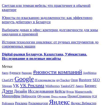
Светлая или темная мебель: что практичнее в обычной
квартире
Юристы по взысканию задолженности: как эффективно
вернуть дебиторку в Беларуси
Выбираем диван в офис: критерии долговечности для зоны
ожидания и приемной
История технологии циклевки: от ручных инструментов до
современных машин
Digital-рынки Беларуси, Казахстана, Узбекистана.
Исследование и полезные инсайты
Метки
#новости компаний
#деньги
#кризис
#авто
AppMetrica
Google
Rustore
SEO
myTracker
Ozon
ChatGPT
IT-специалисты
VK Реклама
VK
Бизнес
Авито
Wildberries
Telegram
YandexGPT
Дзен
Дизайн
Исследования
Кейсы
Маркетплейс
Курсы
Минцифры
ПромоСтраницы
Нейросети
Обучение
Пресс-релизы
РСЯ
Яндекс
Реклама
Роскомнадзор
Яндекс.Вебмастер
Рейтинги