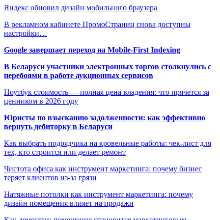
Яндекс обновил дизайн мобильного браузера
В рекламном кабинете ПромоСтраниц снова доступны
настройки…
Google завершает переход на Mobile-First Indexing
В Беларуси участники электронных торгов столкнулись с
перебоями в работе аукционных сервисов
Ноутбук стоимость — полная цена владения: что прячется за
ценником в 2026 году
Юристы по взысканию задолженности: как эффективно
вернуть дебиторку в Беларуси
Как выбрать подрядчика на кровельные работы: чек-лист для
тех, кто строится или делает ремонт
Чистота офиса как инструмент маркетинга: почему бизнес
теряет клиентов из-за грязи
Натяжные потолки как инструмент маркетинга: почему
дизайн помещения влияет на продажи
Как демонтаж помещения становится маркетинговым