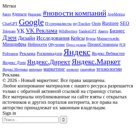
Метки
#новости компаний
#деньги
#кризис
#авто
AppMetrica
Google
Rustore
SEO
myTracker
Ozon
ChatGPT
IT-специалисты
VK Реклама
VK
Бизнес
Авито
Wildberries
Telegram
YandexGPT
Дзен
Дизайн
Исследования
Кейсы
Маркетплейс
Курсы
Минцифры
ПромоСтраницы
Нейросети
Обучение
Пресс-релизы
РСЯ
Яндекс
Реклама
Роскомнадзор
Яндекс.Вебмастер
Рейтинги
Яндекс.Маркет
Яндекс.Директ
Яндекс.Дзен
маркетинг
технологии
ремонт
Яндекс.Метрика
интерьер
смартфон
Реклама
© 2026 - Новый маркетинг. Все права защищены.
Любое копирование материалов с нашего ресурса разрешается
только с обратной активной ссылкой на страницу статьи.
Все материалы опубликованные на сайте взяты с открытых
источников и других порталов интернета, все права на
авторство принадлежат их законным владельцам.
Sign in