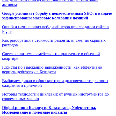
активом
Google усиливает борьбу с некачественным SEO: в выдаче
зафиксированы массовые колебания позиций
Ошибки начинающих веб-дизайнеров при создании сайта в
Figma
Как разобраться в стоимости ремонта: от смет до скрытых
расходов
Светлая или темная мебель: что практичнее в обычной
квартире
Юристы по взысканию задолженности: как эффективно
вернуть дебиторку в Беларуси
Выбираем диван в офис: критерии долговечности для зоны
ожидания и приемной
История технологии циклевки: от ручных инструментов до
современных машин
Digital-рынки Беларуси, Казахстана, Узбекистана.
Исследование и полезные инсайты