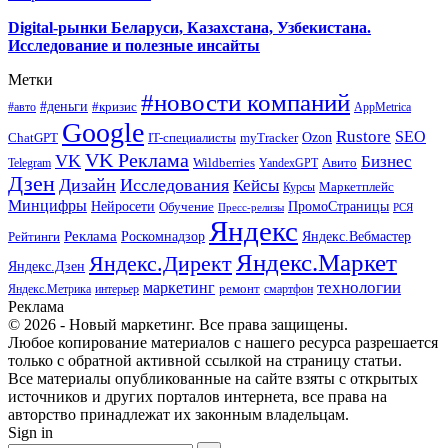
Digital-рынки Беларуси, Казахстана, Узбекистана.
Исследование и полезные инсайты
Метки
#новости компаний
#деньги
#кризис
#авто
AppMetrica
Google
Rustore
SEO
myTracker
Ozon
ChatGPT
IT-специалисты
VK Реклама
VK
Бизнес
Авито
Wildberries
Telegram
YandexGPT
Дзен
Дизайн
Исследования
Кейсы
Маркетплейс
Курсы
Минцифры
ПромоСтраницы
Нейросети
Обучение
Пресс-релизы
РСЯ
Яндекс
Реклама
Роскомнадзор
Яндекс.Вебмастер
Рейтинги
Яндекс.Маркет
Яндекс.Директ
Яндекс.Дзен
маркетинг
технологии
ремонт
Яндекс.Метрика
интерьер
смартфон
Реклама
© 2026 - Новый маркетинг. Все права защищены.
Любое копирование материалов с нашего ресурса разрешается
только с обратной активной ссылкой на страницу статьи.
Все материалы опубликованные на сайте взяты с открытых
источников и других порталов интернета, все права на
авторство принадлежат их законным владельцам.
Sign in