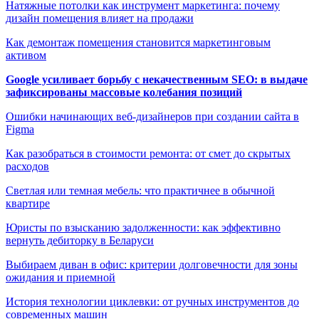
Натяжные потолки как инструмент маркетинга: почему
дизайн помещения влияет на продажи
Как демонтаж помещения становится маркетинговым
активом
Google усиливает борьбу с некачественным SEO: в выдаче
зафиксированы массовые колебания позиций
Ошибки начинающих веб-дизайнеров при создании сайта в
Figma
Как разобраться в стоимости ремонта: от смет до скрытых
расходов
Светлая или темная мебель: что практичнее в обычной
квартире
Юристы по взысканию задолженности: как эффективно
вернуть дебиторку в Беларуси
Выбираем диван в офис: критерии долговечности для зоны
ожидания и приемной
История технологии циклевки: от ручных инструментов до
современных машин