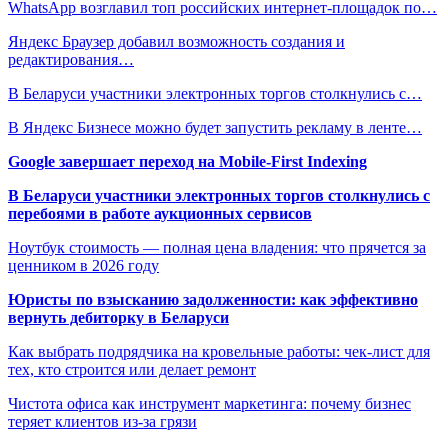
WhatsApp возглавил топ российских интернет-площадок по…
Яндекс Браузер добавил возможность создания и
редактирования…
В Беларуси участники электронных торгов столкнулись с…
В Яндекс Бизнесе можно будет запустить рекламу в ленте…
Google завершает переход на Mobile-First Indexing
В Беларуси участники электронных торгов столкнулись с
перебоями в работе аукционных сервисов
Ноутбук стоимость — полная цена владения: что прячется за
ценником в 2026 году
Юристы по взысканию задолженности: как эффективно
вернуть дебиторку в Беларуси
Как выбрать подрядчика на кровельные работы: чек-лист для
тех, кто строится или делает ремонт
Чистота офиса как инструмент маркетинга: почему бизнес
теряет клиентов из-за грязи