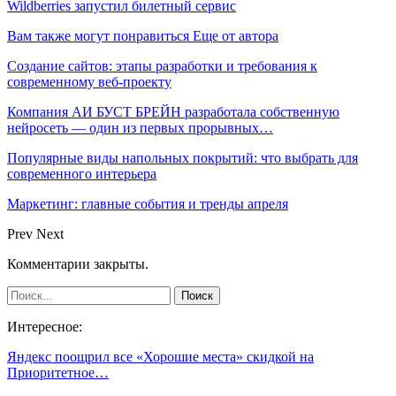
Wildberries запустил билетный сервис
Вам также могут понравиться
Еще от автора
Создание сайтов: этапы разработки и требования к
современному веб-проекту
Компания АИ БУСТ БРЕЙН разработала собственную
нейросеть — один из первых прорывных…
Популярные виды напольных покрытий: что выбрать для
современного интерьера
Маркетинг: главные события и тренды апреля
Prev
Next
Комментарии закрыты.
Интересное:
Яндекс поощрил все «Хорошие места» скидкой на
Приоритетное…