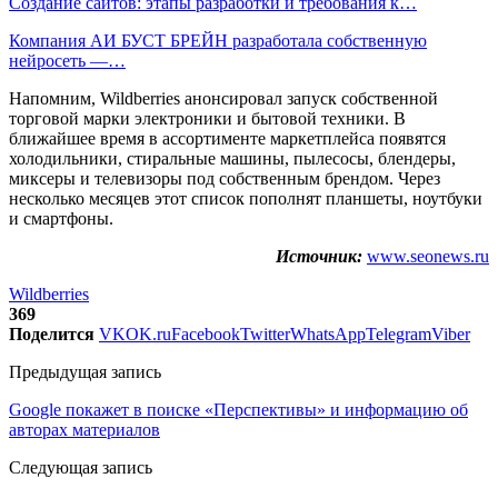
Создание сайтов: этапы разработки и требования к…
Компания АИ БУСТ БРЕЙН разработала собственную
нейросеть —…
Напомним, Wildberries анонсировал запуск собственной
торговой марки электроники и бытовой техники. В
ближайшее время в ассортименте маркетплейса появятся
холодильники, стиральные машины, пылесосы, блендеры,
миксеры и телевизоры под собственным брендом. Через
несколько месяцев этот список пополнят планшеты, ноутбуки
и смартфоны.
Источник:
www.seonews.ru
Wildberries
369
Поделится
VK
OK.ru
Facebook
Twitter
WhatsApp
Telegram
Viber
Предыдущая запись
Google покажет в поиске «Перспективы» и информацию об
авторах материалов
Следующая запись