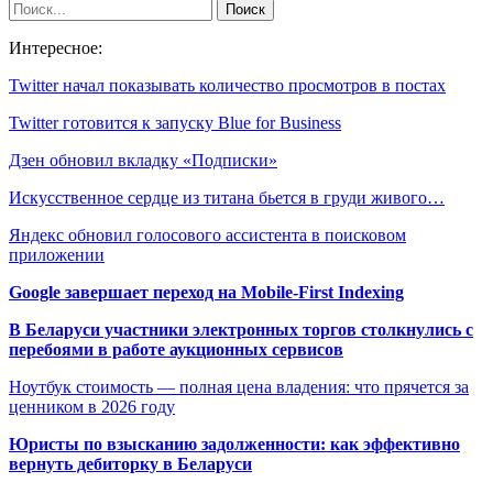
Интересное:
Twitter начал показывать количество просмотров в постах
Twitter готовится к запуску Blue for Business
Дзен обновил вкладку «Подписки»
Искусственное сердце из титана бьется в груди живого…
Яндекс обновил голосового ассистента в поисковом
приложении
Google завершает переход на Mobile-First Indexing
В Беларуси участники электронных торгов столкнулись с
перебоями в работе аукционных сервисов
Ноутбук стоимость — полная цена владения: что прячется за
ценником в 2026 году
Юристы по взысканию задолженности: как эффективно
вернуть дебиторку в Беларуси