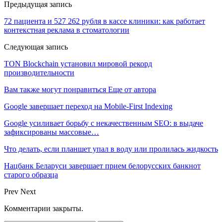
Предыдущая запись
72 пациента и 527 262 рубля в кассе клиники: как работает
контекстная реклама в стоматологии
Следующая запись
TON Blockchain установил мировой рекорд
производительности
Вам также могут понравиться
Еще от автора
Google завершает переход на Mobile-First Indexing
Google усиливает борьбу с некачественным SEO: в выдаче
зафиксированы массовые…
Что делать, если планшет упал в воду или пролилась жидкость
Нацбанк Беларуси завершает прием белорусских банкнот
старого образца
Prev
Next
Комментарии закрыты.