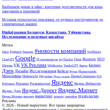
Выбираем диван в офис: критерии долговечности для зоны
ожидания и приемной
История технологии циклевки: от ручных инструментов до
современных машин
Digital-рынки Беларуси, Казахстана, Узбекистана.
Исследование и полезные инсайты
Метки
#новости компаний
#деньги
#кризис
#авто
AppMetrica
Google
Rustore
SEO
myTracker
Ozon
ChatGPT
IT-специалисты
VK Реклама
VK
Бизнес
Авито
Wildberries
Telegram
YandexGPT
Дзен
Дизайн
Исследования
Кейсы
Маркетплейс
Курсы
Минцифры
ПромоСтраницы
Нейросети
Обучение
Пресс-релизы
РСЯ
Яндекс
Реклама
Роскомнадзор
Яндекс.Вебмастер
Рейтинги
Яндекс.Маркет
Яндекс.Директ
Яндекс.Дзен
маркетинг
технологии
ремонт
Яндекс.Метрика
интерьер
смартфон
Реклама
© 2026 - Новый маркетинг. Все права защищены.
Любое копирование материалов с нашего ресурса разрешается