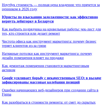
Ноутбук стоимость — полная цена владения: что прячется за
ценником в 2026 году
Юристы по взысканию задолженности: как эффективно
вернуть дебиторку в Беларуси
Как выбрать подрядчика на кровельные работы: чек-лист для
тех, кто строится или делает ремонт
Чистота офиса как инструмент маркетинга: почему бизнес
теряет клиентов из-за грязи
Натяжные потолки как инструмент маркетинга: почему
дизайн помещения влияет на продажи
Как демонтаж помещения становится маркетинговым
активом
Google усиливает борьбу с некачественным SEO: в выдаче
зафиксированы массовые колебания позиций
Ошибки начинающих веб-дизайнеров при создании сайта в
Figma
Как разобраться в стоимости ремонта: от смет до скрытых