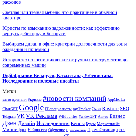
расходов
Светлая или темная мебель: что практичнее в обычной
квартире
Юристы по взысканию задолженности: как эффективно
вернуть дебиторку в Беларуси
Выбираем диван в офис: критерии долговечности для зоны
ожидания и приемной
История технологии циклевки: от ручных инструментов до
современных машин
Digital-рынки Беларуси, Казахстана, Узбекистана.
Исследование и полезные инсайты
Метки
#новости компаний
#деньги
#кризис
#авто
AppMetrica
Google
Rustore
SEO
myTracker
Ozon
ChatGPT
IT-специалисты
VK Реклама
VK
Бизнес
Авито
Wildberries
Telegram
YandexGPT
Дзен
Дизайн
Исследования
Кейсы
Маркетплейс
Курсы
Минцифры
ПромоСтраницы
Нейросети
Обучение
Пресс-релизы
РСЯ