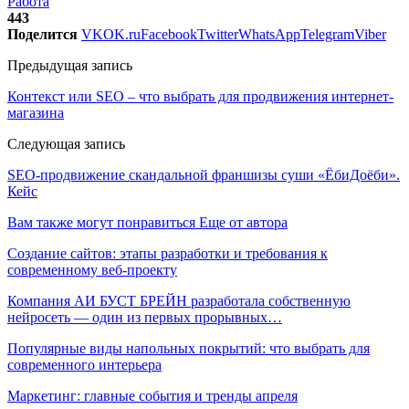
Работа
443
Поделится
VK
OK.ru
Facebook
Twitter
WhatsApp
Telegram
Viber
Предыдущая запись
Контекст или SEO – что выбрать для продвижения интернет-
магазина
Следующая запись
SEO-продвижение скандальной франшизы суши «ЁбиДоёби».
Кейс
Вам также могут понравиться
Еще от автора
Создание сайтов: этапы разработки и требования к
современному веб-проекту
Компания АИ БУСТ БРЕЙН разработала собственную
нейросеть — один из первых прорывных…
Популярные виды напольных покрытий: что выбрать для
современного интерьера
Маркетинг: главные события и тренды апреля