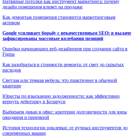
Натяжные потолки как инструмент маркетинга: почему
дизайн помещения влияет на продажи
Как демонтаж помещения становится маркетинговым
активом
Google усиливает борьбу с некачественным SEO: в выдаче
зафиксированы массовые колебания позиций
Ошибки начинающих веб-дизайнеров при создании сайта в
Figma
Как разобраться в стоимости ремонта: от смет до скрытых
расходов
Светлая или темная мебель: что практичнее в обычной
квартире
Юристы по взысканию задолженности: как эффективно
вернуть дебиторку в Беларуси
Выбираем диван в офис: критерии долговечности для зоны
ожидания и приемной
История технологии циклевки: от ручных инструментов до
современных машин