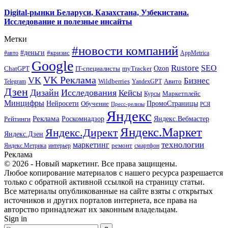
Digital-рынки Беларуси, Казахстана, Узбекистана.
Исследование и полезные инсайты
Метки
#новости компаний
#деньги
#кризис
#авто
AppMetrica
Google
Rustore
SEO
myTracker
Ozon
ChatGPT
IT-специалисты
VK Реклама
VK
Бизнес
Авито
Wildberries
Telegram
YandexGPT
Дзен
Дизайн
Исследования
Кейсы
Маркетплейс
Курсы
Минцифры
ПромоСтраницы
Нейросети
Обучение
Пресс-релизы
РСЯ
Яндекс
Реклама
Роскомнадзор
Яндекс.Вебмастер
Рейтинги
Яндекс.Маркет
Яндекс.Директ
Яндекс.Дзен
маркетинг
технологии
ремонт
Яндекс.Метрика
интерьер
смартфон
Реклама
© 2026 - Новый маркетинг. Все права защищены.
Любое копирование материалов с нашего ресурса разрешается
только с обратной активной ссылкой на страницу статьи.
Все материалы опубликованные на сайте взяты с открытых
источников и других порталов интернета, все права на
авторство принадлежат их законным владельцам.
Sign in