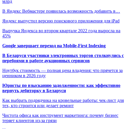
млрд
В Яндекс Вебмастере появилась возможность добавить в…
Яндекс выпустил версию поискового приложения для iPad
Выручка Яндекса во втором квартале 2022 года выросла на
45%
Google завершает переход на Mobile-First Indexing
В Беларуси участники электронных торгов столкнулись с
перебоями в работе аукционных сервисов
Ноутбук стоимость — полная цена владения: что прячется за
ценником в 2026 году
Юристы по взысканию задолженности: как эффективно
вернуть дебиторку в Беларуси
Как выбрать подрядчика на кровельные работы: чек-лист для
тех, кто строится или делает ремонт
Чистота офиса как инструмент маркетинга: почему бизнес
теряет клиентов из-за грязи