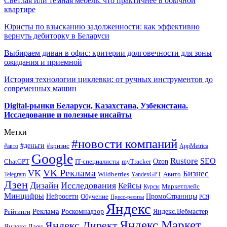
Светлая или темная мебель: что практичнее в обычной
квартире
Юристы по взысканию задолженности: как эффективно
вернуть дебиторку в Беларуси
Выбираем диван в офис: критерии долговечности для зоны
ожидания и приемной
История технологии циклевки: от ручных инструментов до
современных машин
Digital-рынки Беларуси, Казахстана, Узбекистана.
Исследование и полезные инсайты
Метки
#новости компаний
#деньги
#кризис
#авто
AppMetrica
Google
Rustore
SEO
myTracker
Ozon
ChatGPT
IT-специалисты
VK Реклама
VK
Бизнес
Авито
Wildberries
Telegram
YandexGPT
Дзен
Дизайн
Исследования
Кейсы
Маркетплейс
Курсы
Минцифры
ПромоСтраницы
Нейросети
Обучение
Пресс-релизы
РСЯ
Яндекс
Реклама
Роскомнадзор
Яндекс.Вебмастер
Рейтинги
Яндекс.Маркет
Яндекс.Директ
Яндекс.Дзен