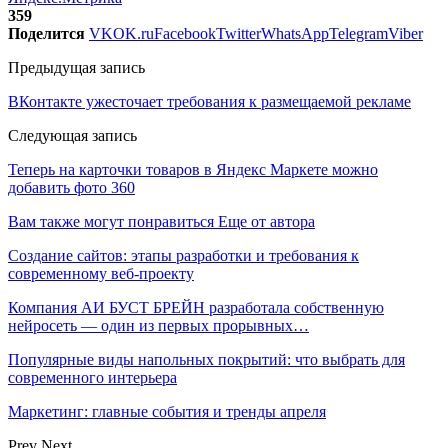
359
Поделится
VK
OK.ru
Facebook
Twitter
WhatsApp
Telegram
Viber
Предыдущая запись
ВКонтакте ужесточает требования к размещаемой рекламе
Следующая запись
Теперь на карточки товаров в Яндекс Маркете можно
добавить фото 360
Вам также могут понравиться
Еще от автора
Создание сайтов: этапы разработки и требования к
современному веб-проекту
Компания АИ БУСТ БРЕЙН разработала собственную
нейросеть — один из первых прорывных…
Популярные виды напольных покрытий: что выбрать для
современного интерьера
Маркетинг: главные события и тренды апреля
Prev
Next