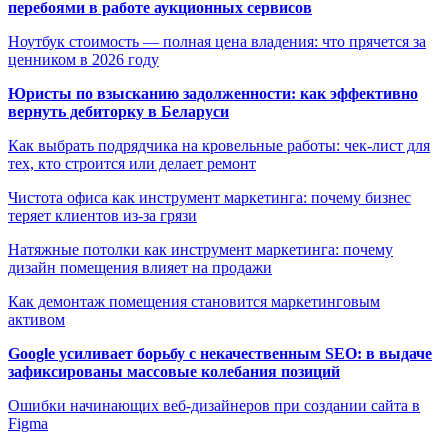
перебоями в работе аукционных сервисов
Ноутбук стоимость — полная цена владения: что прячется за
ценником в 2026 году
Юристы по взысканию задолженности: как эффективно
вернуть дебиторку в Беларуси
Как выбрать подрядчика на кровельные работы: чек-лист для
тех, кто строится или делает ремонт
Чистота офиса как инструмент маркетинга: почему бизнес
теряет клиентов из-за грязи
Натяжные потолки как инструмент маркетинга: почему
дизайн помещения влияет на продажи
Как демонтаж помещения становится маркетинговым
активом
Google усиливает борьбу с некачественным SEO: в выдаче
зафиксированы массовые колебания позиций
Ошибки начинающих веб-дизайнеров при создании сайта в
Figma