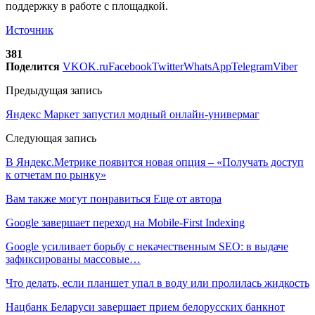
поддержку в работе с площадкой.
Источник
381
Поделится
VK
OK.ru
Facebook
Twitter
WhatsApp
Telegram
Viber
Предыдущая запись
Яндекс Маркет запустил модный онлайн-универмаг
Следующая запись
В Яндекс.Метрике появится новая опция – «Получать доступ
к отчетам по рынку»
Вам также могут понравиться
Еще от автора
Google завершает переход на Mobile-First Indexing
Google усиливает борьбу с некачественным SEO: в выдаче
зафиксированы массовые…
Что делать, если планшет упал в воду или пролилась жидкость
Нацбанк Беларуси завершает прием белорусских банкнот