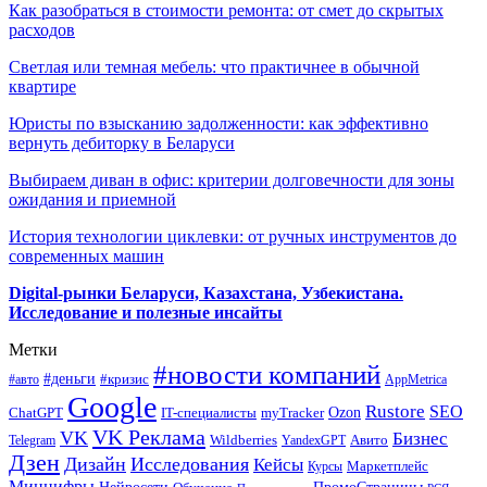
Как разобраться в стоимости ремонта: от смет до скрытых
расходов
Светлая или темная мебель: что практичнее в обычной
квартире
Юристы по взысканию задолженности: как эффективно
вернуть дебиторку в Беларуси
Выбираем диван в офис: критерии долговечности для зоны
ожидания и приемной
История технологии циклевки: от ручных инструментов до
современных машин
Digital-рынки Беларуси, Казахстана, Узбекистана.
Исследование и полезные инсайты
Метки
#новости компаний
#деньги
#кризис
#авто
AppMetrica
Google
Rustore
SEO
myTracker
Ozon
ChatGPT
IT-специалисты
VK Реклама
VK
Бизнес
Авито
Wildberries
Telegram
YandexGPT
Дзен
Дизайн
Исследования
Кейсы
Маркетплейс
Курсы
Минцифры
ПромоСтраницы