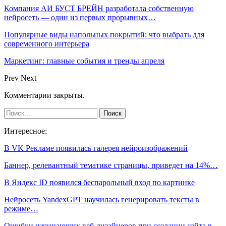
Компания АИ БУСТ БРЕЙН разработала собственную
нейросеть — один из первых прорывных…
Популярные виды напольных покрытий: что выбрать для
современного интерьера
Маркетинг: главные события и тренды апреля
Prev
Next
Комментарии закрыты.
Интересное:
В VK Рекламе появилась галерея нейроизображений
Баннер, релевантный тематике страницы, приведет на 14%…
В Яндекс ID появился беспарольный вход по картинке
Нейросеть YandexGPT научилась генерировать тексты в
режиме…
Ошибки начинающих веб-дизайнеров при создании сайта в