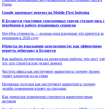
Figma
Google завершает переход на Mobile-First Indexing
В Беларуси участники электронных торгов столкнулись с
перебоями в работе аукционных сервисов
Ноутбук стоимость — полная цена владения: что прячется за
ценником в 2026 году
Юристы по взысканию задолженности: как эффективно
вернуть дебиторку в Беларуси
Как выбрать подрядчика на кровельные работы: чек-лист для
тех, кто строится или делает ремонт
Чистота офиса как инструмент маркетинга: почему бизнес
теряет клиентов из-за грязи
Натяжные потолки как инструмент маркетинга: почему
дизайн помещения влияет на продажи
Как демонтаж помещения становится маркетинговым
активом