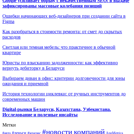
Google усиливает борьбу с некачественным SEO: в выдаче
зафиксированы массовые колебания позиций
Ошибки начинающих веб-дизайнеров при создании сайта в
Figma
Как разобраться в стоимости ремонта: от смет до скрытых
расходов
Светлая или темная мебель: что практичнее в обычной
квартире
Юристы по взысканию задолженности: как эффективно
вернуть дебиторку в Беларуси
Выбираем диван в офис: критерии долговечности для зоны
ожидания и приемной
История технологии циклевки: от ручных инструментов до
современных машин
Digital-рынки Беларуси, Казахстана, Узбекистана.
Исследование и полезные инсайты
Метки
#новости компаний
#деньги
#кризис
#авто
AppMetrica