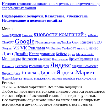
История технологии циклевки: от ручных инструментов до
современных машин
Digital-рынки Беларуси, Казахстана, Узбекистана.
Исследование и полезные инсайты
Метки
#новости компаний
#деньги
#кризис
#авто
AppMetrica
Google
Rustore
SEO
myTracker
Ozon
ChatGPT
IT-специалисты
VK Реклама
VK
Бизнес
Авито
Wildberries
Telegram
YandexGPT
Дзен
Дизайн
Исследования
Кейсы
Маркетплейс
Курсы
Минцифры
ПромоСтраницы
Нейросети
Обучение
Пресс-релизы
РСЯ
Яндекс
Реклама
Роскомнадзор
Яндекс.Вебмастер
Рейтинги
Яндекс.Маркет
Яндекс.Директ
Яндекс.Дзен
маркетинг
технологии
ремонт
Яндекс.Метрика
интерьер
смартфон
Реклама
© 2026 - Новый маркетинг. Все права защищены.
Любое копирование материалов с нашего ресурса разрешается
только с обратной активной ссылкой на страницу статьи.
Все материалы опубликованные на сайте взяты с открытых
источников и других порталов интернета, все права на