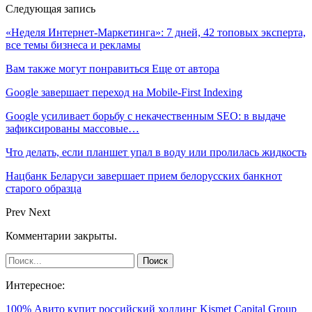
Следующая запись
«Неделя Интернет-Маркетинга»: 7 дней, 42 топовых эксперта,
все темы бизнеса и рекламы
Вам также могут понравиться
Еще от автора
Google завершает переход на Mobile-First Indexing
Google усиливает борьбу с некачественным SEO: в выдаче
зафиксированы массовые…
Что делать, если планшет упал в воду или пролилась жидкость
Нацбанк Беларуси завершает прием белорусских банкнот
старого образца
Prev
Next
Комментарии закрыты.
Интересное:
100% Авито купит российский холдинг Kismet Capital Group