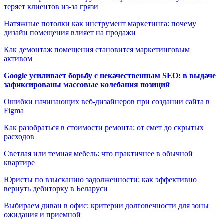
теряет клиентов из-за грязи
Натяжные потолки как инструмент маркетинга: почему
дизайн помещения влияет на продажи
Как демонтаж помещения становится маркетинговым
активом
Google усиливает борьбу с некачественным SEO: в выдаче
зафиксированы массовые колебания позиций
Ошибки начинающих веб-дизайнеров при создании сайта в
Figma
Как разобраться в стоимости ремонта: от смет до скрытых
расходов
Светлая или темная мебель: что практичнее в обычной
квартире
Юристы по взысканию задолженности: как эффективно
вернуть дебиторку в Беларуси
Выбираем диван в офис: критерии долговечности для зоны
ожидания и приемной