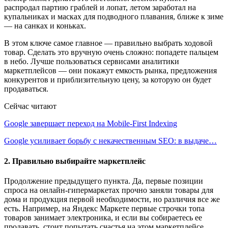
распродал партию граблей и лопат, летом заработал на
купальниках и масках для подводного плавания, ближе к зиме
— на санках и коньках.
В этом ключе самое главное — правильно выбрать ходовой
товар. Сделать это вручную очень сложно: попадете пальцем
в небо. Лучше пользоваться сервисами аналитики
маркетплейсов — они покажут емкость рынка, предложения
конкурентов и приблизительную цену, за которую он будет
продаваться.
Сейчас читают
Google завершает переход на Mobile-First Indexing
Google усиливает борьбу с некачественным SEO: в выдаче…
2. Правильно выбирайте маркетплейс
Продолжение предыдущего пункта. Да, первые позиции
спроса на онлайн-гипермаркетах прочно заняли товары для
дома и продукция первой необходимости, но различия все же
есть. Например, на Яндекс Маркете первые строчки топа
товаров занимает электроника, и если вы собираетесь ее
продавать, стоит попытать счастья на этом маркетплейсе.