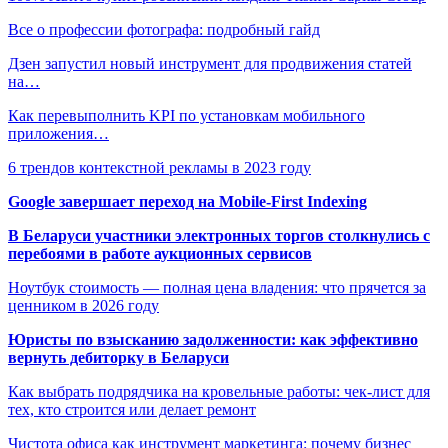
Все о профессии фотографа: подробный гайд
Дзен запустил новый инструмент для продвижения статей
на…
Как перевыполнить KPI по установкам мобильного
приложения…
6 трендов контекстной рекламы в 2023 году
Google завершает переход на Mobile-First Indexing
В Беларуси участники электронных торгов столкнулись с
перебоями в работе аукционных сервисов
Ноутбук стоимость — полная цена владения: что прячется за
ценником в 2026 году
Юристы по взысканию задолженности: как эффективно
вернуть дебиторку в Беларуси
Как выбрать подрядчика на кровельные работы: чек-лист для
тех, кто строится или делает ремонт
Чистота офиса как инструмент маркетинга: почему бизнес