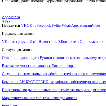
Напомним, ранее команда AppMetrica разработала новую технол
AppMetrica
4 827
Поделится
VK
OK.ru
Facebook
Twitter
WhatsApp
Telegram
Viber
Предыдущая запись
VK интегрирует Дзен.Новости во ВКонтакте и Одноклассники
Следующая запись
Онлайн-энциклопедия Рувики готовится к официальному отк
Вам также могут понравиться
Еще от автора
Создание сайтов: этапы разработки и требования к современно
Компания АИ БУСТ БРЕЙН разработала собственную нейросе
Популярные виды напольных покрытий: что выбрать для совре
Маркетинг: главные события и тренды апреля
Prev
Next