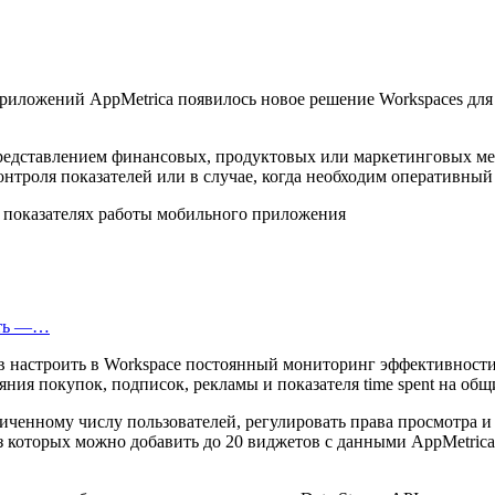
риложений AppMetrica появилось новое решение Workspaces для
редставлением финансовых, продуктовых или маркетинговых ме
нтроля показателей или в случае, когда необходим оперативный
еть —…
ов настроить в Workspace постоянный мониторинг эффективност
яния покупок, подписок, рекламы и показателя time spent на об
ченному числу пользователей, регулировать права просмотра и р
 которых можно добавить до 20 виджетов с данными AppMetrica