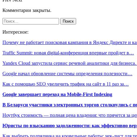
Комментарии закрыты.
Интересное:
Почему не работает поисковая кампания в Яндекс Директе и 
Traffic Summit: новая digital-конференция впервые пройдет в…
Yandex Cloud запустила сервис речевой аналитики для бизнес
Google начал обновление системы определения полезности…
Как с помощью SEO увеличить трафик на сайт в 11 раз за…
Google завершает переход на Mobile-First Indexing
В Беларуси участники электронных торгов столкнулись с п
Ноутбук стоимость — полная цена владения: что прячется за ц
Юристы по взысканию задолженности: как эффективно верн
Как выбрать подрядчика на кровельные работы: чек-лист для те