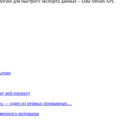
огию для быстрого экспорта данных – Data Stream API.
рытию
му веб-проекту
ть — один из первых прорывных…
менного интерьера