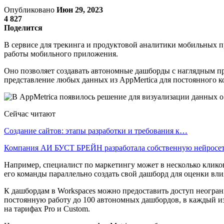
Опубликовано
Июн 29, 2023
4 827
Поделится
В сервисе для трекинга и продуктовой аналитики мобильных п
работы мобильного приложения.
Оно позволяет создавать автономные дашборды с наглядным п
представление любых данных из AppMertica для постоянного ко
Сейчас читают
Создание сайтов: этапы разработки и требования к…
Компания АИ БУСТ БРЕЙН разработала собственную нейрос
Например, специалист по маркетингу может в несколько клик
его команды параллельно создать свой дашборд для оценки вли
К дашбордам в Workspaces можно предоставить доступ неограни
постоянную работу до 100 автономных дашбордов, в каждый из
на тарифах Pro и Custom.