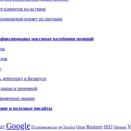
т клиентов из-за грязи
 помещения влияет на продажи
зафиксированы массовые колебания позиций
gma
одов
е
 дебиторку в Беларуси
идания и приемной
овременных машин
вание и полезные инсайты
Google
Rustore
SEO
myTracker
Ozon
GPT
IT-специалисты
Telegram