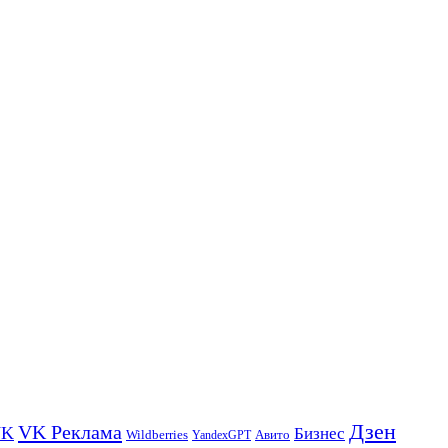
Дзен
VK Реклама
VK
Бизнес
Авито
Wildberries
YandexGPT