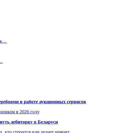
как…
а…
еребоями в работе аукционных сервисов
енником в 2026 году
уть дебиторку в Беларуси
х, кто строится или делает ремонт