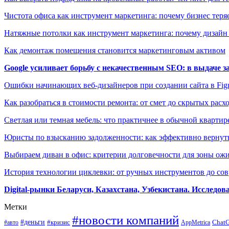
Чистота офиса как инструмент маркетинга: почему бизнес теряе
Натяжные потолки как инструмент маркетинга: почему дизайн
Как демонтаж помещения становится маркетинговым активом
Google усиливает борьбу с некачественным SEO: в выдаче 
Ошибки начинающих веб-дизайнеров при создании сайта в Fi
Как разобраться в стоимости ремонта: от смет до скрытых расх
Светлая или темная мебель: что практичнее в обычной квартир
Юристы по взысканию задолженности: как эффективно вернуть
Выбираем диван в офис: критерии долговечности для зоны ож
История технологии циклевки: от ручных инструментов до с
Digital-рынки Беларуси, Казахстана, Узбекистана. Исследо
Метки
#новости компаний
#деньги
#кризис
Chat
#авто
AppMetrica