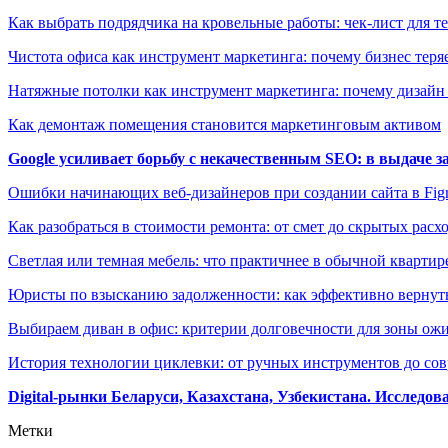
Как выбрать подрядчика на кровельные работы: чек-лист для те
Чистота офиса как инструмент маркетинга: почему бизнес теряе
Натяжные потолки как инструмент маркетинга: почему дизайн
Как демонтаж помещения становится маркетинговым активом
Google усиливает борьбу с некачественным SEO: в выдаче 
Ошибки начинающих веб-дизайнеров при создании сайта в Fi
Как разобраться в стоимости ремонта: от смет до скрытых расх
Светлая или темная мебель: что практичнее в обычной квартир
Юристы по взысканию задолженности: как эффективно вернуть
Выбираем диван в офис: критерии долговечности для зоны ож
История технологии циклевки: от ручных инструментов до с
Digital-рынки Беларуси, Казахстана, Узбекистана. Исследо
Метки