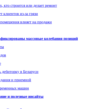
х, кто строится или делает ремонт
т клиентов из-за грязи
 помещения влияет на продажи
зафиксированы массовые колебания позиций
gma
одов
е
 дебиторку в Беларуси
идания и приемной
овременных машин
вание и полезные инсайты