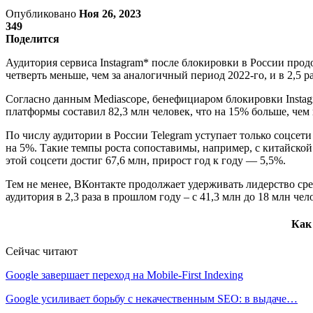
Опубликовано
Ноя 26, 2023
349
Поделится
Аудитория сервиса Instagram* после блокировки в России прод
четверть меньше, чем за аналогичный период 2022-го, и в 2,5 р
Согласно данным Mediascope, бенефициаром блокировки Instag
платформы составил 82,3 млн человек, что на 15% больше, чем в
По числу аудитории в России Telegram уступает только соцсет
на 5%. Такие темпы роста сопоставимы, например, с китайской
этой соцсети достиг 67,6 млн, прирост год к году — 5,5%.
Тем не менее, ВКонтакте продолжает удерживать лидерство сред
аудитория в 2,3 раза в прошлом году – с 41,3 млн до 18 млн чело
Как 
Сейчас читают
Google завершает переход на Mobile-First Indexing
Google усиливает борьбу с некачественным SEO: в выдаче…