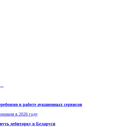
,…
еребоями в работе аукционных сервисов
енником в 2026 году
уть дебиторку в Беларуси