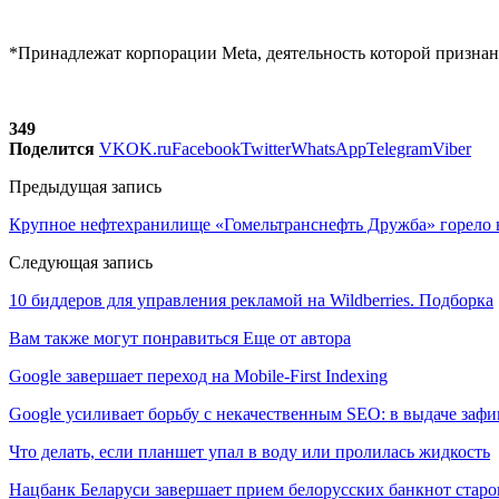
*Принадлежат корпорации Meta, деятельность которой признан
349
Поделится
VK
OK.ru
Facebook
Twitter
WhatsApp
Telegram
Viber
Предыдущая запись
Крупное нефтехранилище «Гомельтранснефть Дружба» горело 
Следующая запись
10 биддеров для управления рекламой на Wildberries. Подборка
Вам также могут понравиться
Еще от автора
Google завершает переход на Mobile-First Indexing
Google усиливает борьбу с некачественным SEO: в выдаче за
Что делать, если планшет упал в воду или пролилась жидкость
Нацбанк Беларуси завершает прием белорусских банкнот старо