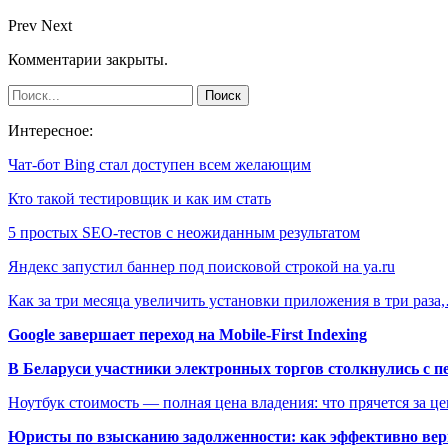
Prev
Next
Комментарии закрыты.
Интересное:
Чат-бот Bing стал доступен всем желающим
Кто такой тестировщик и как им стать
5 простых SEO-тестов с неожиданным результатом
Яндекс запустил баннер под поисковой строкой на ya.ru
Как за три месяца увеличить установки приложения в три раза
Google завершает переход на Mobile-First Indexing
В Беларуси участники электронных торгов столкнулись с п
Ноутбук стоимость — полная цена владения: что прячется за ц
Юристы по взысканию задолженности: как эффективно верн