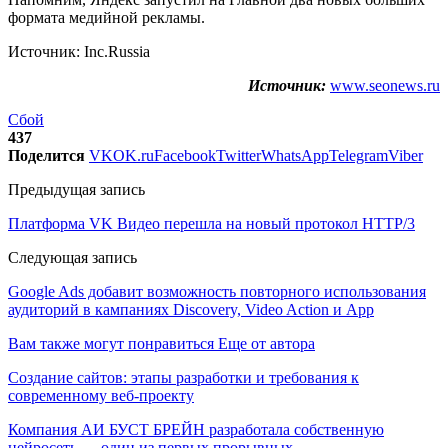
формата медийной рекламы.
Источник: Inc.Russia
Источник:
www.seonews.ru
Сбой
437
Поделится
VK
OK.ru
Facebook
Twitter
WhatsApp
Telegram
Viber
Предыдущая запись
Платформа VK Видео перешла на новый протокол HTTP/3
Следующая запись
Google Ads добавит возможность повторного использования
аудиторий в кампаниях Discovery, Video Action и App
Вам также могут понравиться
Еще от автора
Создание сайтов: этапы разработки и требования к
современному веб-проекту
Компания АИ БУСТ БРЕЙН разработала собственную
нейросеть — один из первых прорывных…