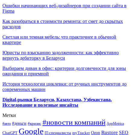
Ошибки начинающих веб-дизайнеров при создании сайта в
Figma
Как разобраться в стоимости ремонта: от смет до скрытых
расходов
Светлая или темная мебель: что практичнее в обычной
квартире
Юристы по взысканию задолженности: как эффективно
вернуть дебиторку в Беларуси
Выбираем диван в офис: критерии долговечности для зоны
ожидания и приемной
История технологии циклевки: от ручных инструментов до
современных машин
Digital-рынки Беларуси, Казахстана, Узбекистана.
Исследование и полезные инсайты
Метки
#новости компаний
#деньги
#кризис
#авто
AppMetrica
Google
Rustore
SEO
myTracker
Ozon
ChatGPT
IT-специалисты