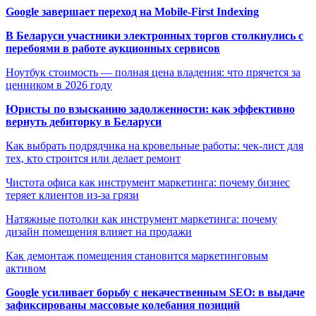
Google завершает переход на Mobile-First Indexing
В Беларуси участники электронных торгов столкнулись с
перебоями в работе аукционных сервисов
Ноутбук стоимость — полная цена владения: что прячется за
ценником в 2026 году
Юристы по взысканию задолженности: как эффективно
вернуть дебиторку в Беларуси
Как выбрать подрядчика на кровельные работы: чек-лист для
тех, кто строится или делает ремонт
Чистота офиса как инструмент маркетинга: почему бизнес
теряет клиентов из-за грязи
Натяжные потолки как инструмент маркетинга: почему
дизайн помещения влияет на продажи
Как демонтаж помещения становится маркетинговым
активом
Google усиливает борьбу с некачественным SEO: в выдаче
зафиксированы массовые колебания позиций