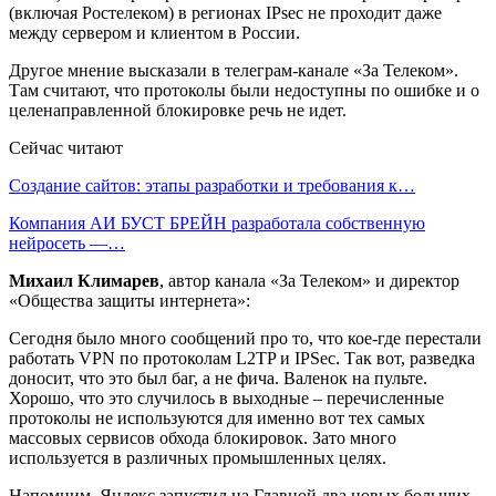
(включая Ростелеком) в регионах IPsec не проходит даже
между сервером и клиентом в России.
Другое мнение высказали в телеграм-канале «За Телеком».
Там считают, что протоколы были недоступны по ошибке и о
целенаправленной блокировке речь не идет.
Сейчас читают
Создание сайтов: этапы разработки и требования к…
Компания АИ БУСТ БРЕЙН разработала собственную
нейросеть —…
Михаил Климарев
, автор канала «За Телеком» и директор
«Общества защиты интернета»:
Сегодня было много сообщений про то, что кое-где перестали
работать VPN по протоколам L2TP и IPSec. Так вот, разведка
доносит, что это был баг, а не фича. Валенок на пульте.
Хорошо, что это случилось в выходные – перечисленные
протоколы не используются для именно вот тех самых
массовых сервисов обхода блокировок. Зато много
используется в различных промышленных целях.
Напомним, Яндекс запустил на Главной два новых больших