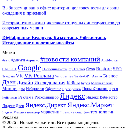
Выбираем диван в офис: критерии долговечности для зоны
ожидания и приемной
История технологии циклевки: от ручных инструментов до
современных машин
Digital-рынки Беларуси, Казахстана, Узбекистана.
Исследование и полезные инсайты
Метки
#новости компаний
#деньги
#кризис
#авто
AppMetrica
Google
Rustore
SEO
myTracker
Ozon
ChatGPT
IT-специалисты
VK Реклама
VK
Бизнес
Авито
Wildberries
Telegram
YandexGPT
Дзен
Дизайн
Исследования
Кейсы
Маркетплейс
Курсы
Минцифры
ПромоСтраницы
Нейросети
Обучение
Пресс-релизы
РСЯ
Яндекс
Реклама
Роскомнадзор
Яндекс.Вебмастер
Рейтинги
Яндекс.Маркет
Яндекс.Директ
Яндекс.Дзен
маркетинг
технологии
ремонт
Яндекс.Метрика
интерьер
смартфон
Реклама
© 2026 - Новый маркетинг. Все права защищены.
Любое копирование материалов с нашего ресурса разрешается