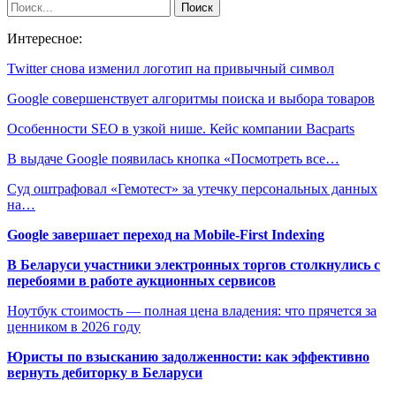
Интересное:
Twitter снова изменил логотип на привычный символ
Google совершенствует алгоритмы поиска и выбора товаров
Особенности SEO в узкой нише. Кейс компании Bacparts
В выдаче Google появилась кнопка «Посмотреть все…
Суд оштрафовал «Гемотест» за утечку персональных данных
на…
Google завершает переход на Mobile-First Indexing
В Беларуси участники электронных торгов столкнулись с
перебоями в работе аукционных сервисов
Ноутбук стоимость — полная цена владения: что прячется за
ценником в 2026 году
Юристы по взысканию задолженности: как эффективно
вернуть дебиторку в Беларуси