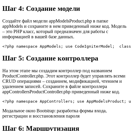
Шаг 4: Создание модели
Создайте файл модели appModelsProduct.php в папке
appModels и сохраните в нем приведенный ниже код. Модель
– это PHP класс, который предназначен для работы с
информацией в вашей базе данных.
<?php namespace AppModels; use CodeIgniterModel;  class
Шаг 5: Создание контроллера
На этом этапе мы создадим контроллер под названием
ProductController.php. Этот контроллер будет управлять всеми
CRUD операциями – созданием, модификацией, чтением и
удалением записей. Сохраните в файле контроллера
appControllersProductController.php приведенный ниже код.
<?php namespace AppControllers; use AppModelsProduct; u
Модальное окно Bootstrap: разработка формы входа,
регистрации и восстановления пароля
Шаг 6: Маршрутизация