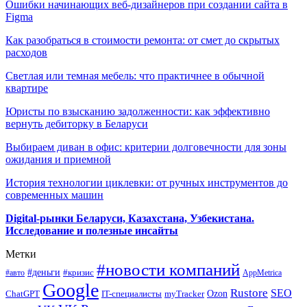
Ошибки начинающих веб-дизайнеров при создании сайта в
Figma
Как разобраться в стоимости ремонта: от смет до скрытых
расходов
Светлая или темная мебель: что практичнее в обычной
квартире
Юристы по взысканию задолженности: как эффективно
вернуть дебиторку в Беларуси
Выбираем диван в офис: критерии долговечности для зоны
ожидания и приемной
История технологии циклевки: от ручных инструментов до
современных машин
Digital-рынки Беларуси, Казахстана, Узбекистана.
Исследование и полезные инсайты
Метки
#новости компаний
#деньги
#кризис
#авто
AppMetrica
Google
Rustore
SEO
myTracker
Ozon
ChatGPT
IT-специалисты