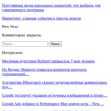
Популярные виды напольных покрытий: что выбрать для
современного интерьера
Маркетинг: главные события и тренды апреля
Prev
Next
Комментарии закрыты.
Интересное:
Месячная аудитория RuStore превысила 7 млн человек
На Яндекс Маркете появился конвертер контента,
упрощающий…
Алгоритмы ВКонтакте скроют недружелюбные комментарии
под…
Google тестирует указание источника изображений в блоке…
Google Ads добавил в Performance Max новую цель – New…