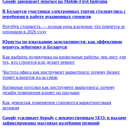
Google завершает переход на Mobile-First Indexing
В Беларуси участники электронных торгов столкнулись с
перебоями в работе аукционных сервисов
Ноутбук стоимость — полная цена владения: что прячется за
ценником в 2026 году
Юристы по взысканию задолженности: как эффективно
вернуть дебиторку в Беларуси
Как выбрать подрядчика на кровельные работы: чек-лист для
тех, кто строится или делает ремонт
Чистота офиса как инструмент маркетинга: почему бизнес
теряет клиентов из-за грязи
Натяжные потолки как инструмент маркетинга: почему
дизайн помещения влияет на продажи
Как демонтаж помещения становится маркетинговым
активом
Google усиливает борьбу с некачественным SEO: в выдаче
зафиксированы массовые колебания позиций