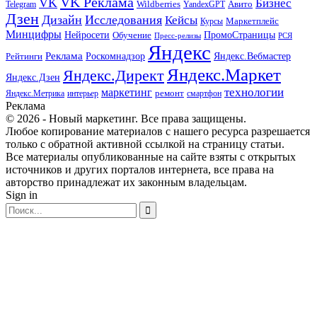
VK Реклама
VK
Бизнес
Авито
Wildberries
Telegram
YandexGPT
Дзен
Дизайн
Исследования
Кейсы
Маркетплейс
Курсы
Минцифры
ПромоСтраницы
Нейросети
Обучение
Пресс-релизы
РСЯ
Яндекс
Реклама
Роскомнадзор
Яндекс.Вебмастер
Рейтинги
Яндекс.Маркет
Яндекс.Директ
Яндекс.Дзен
маркетинг
технологии
ремонт
Яндекс.Метрика
интерьер
смартфон
Реклама
© 2026 - Новый маркетинг. Все права защищены.
Любое копирование материалов с нашего ресурса разрешается
только с обратной активной ссылкой на страницу статьи.
Все материалы опубликованные на сайте взяты с открытых
источников и других порталов интернета, все права на
авторство принадлежат их законным владельцам.
Sign in