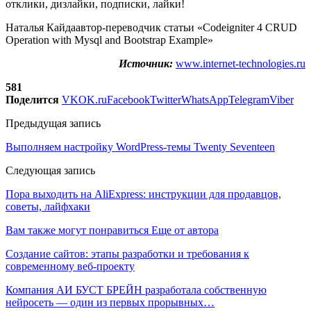
отклики, дизлайки, подписки, лайки!
Наталья Кайдаавтор-переводчик статьи «Codeigniter 4 CRUD
Operation with Mysql and Bootstrap Example»
Источник:
www.internet-technologies.ru
581
Поделится
VK
OK.ru
Facebook
Twitter
WhatsApp
Telegram
Viber
Предыдущая запись
Выполняем настройку WordPress-темы Twenty Seventeen
Следующая запись
Пора выходить на AliExpress: инструкции для продавцов,
советы, лайфхаки
Вам также могут понравиться
Еще от автора
Создание сайтов: этапы разработки и требования к
современному веб-проекту
Компания АИ БУСТ БРЕЙН разработала собственную
нейросеть — один из первых прорывных…