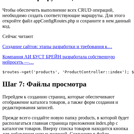
Чтобы обеспечить выполнение всех CRUD операций,
необходимо создать соответствующие маршруты. Для этого
откройте файл appConfigRoutes.php и сохраните в нем данный
код.
Сейчас читают
Создание сайтов: этапы разработки и требования к…
Компания АИ БУСТ БРЕЙН разработала собственную
нейросеть —…
$routes->get('products', 'ProductController::index'); $
Шаг 7: Файлы просмотра
Перейдем к созданию страниц, которые обеспечивают
отображение каталога товаров, а также форм создания и
редактирования записей.
Прежде всего создайте новую папку products, в которой будет
располагаться главная страница приложения index.php с
каталогом товаров. Вверху списка товаров находится кнопка
для добавления новых позиций. Сохраните в файле