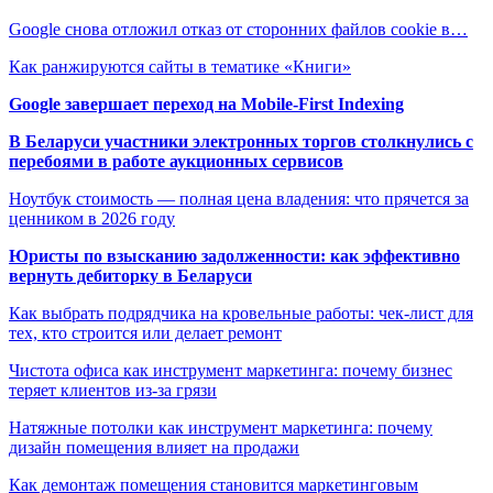
Google снова отложил отказ от сторонних файлов cookie в…
Как ранжируются сайты в тематике «Книги»
Google завершает переход на Mobile-First Indexing
В Беларуси участники электронных торгов столкнулись с
перебоями в работе аукционных сервисов
Ноутбук стоимость — полная цена владения: что прячется за
ценником в 2026 году
Юристы по взысканию задолженности: как эффективно
вернуть дебиторку в Беларуси
Как выбрать подрядчика на кровельные работы: чек-лист для
тех, кто строится или делает ремонт
Чистота офиса как инструмент маркетинга: почему бизнес
теряет клиентов из-за грязи
Натяжные потолки как инструмент маркетинга: почему
дизайн помещения влияет на продажи
Как демонтаж помещения становится маркетинговым