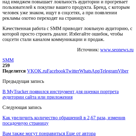
над имиджем повышает лояльность аудитории и прогревает
пользователей к покупке вашего продукта. Бренд, с которым
человек уже знаком, ищут в соцсетях, а при появлении
рекламы охотно переходят на страницу.
Качественная работа с SMM приводит лояльную аудиторию, с
которой просто строить диалог. Избегайте ошибок, чтобы
соцсети стали каналом коммуникации и продаж.
Источник:
www.seonews.ru
SMM
259
Поделится
VK
OK.ru
Facebook
Twitter
WhatsApp
Telegram
Viber
Предыдущая запись
В MyTracker появился инструмент для оценки портрета
аудитории сайта или приложения
Следующая запись
Как увеличить количество обращений в 2,67 раза, изменив
посадочную страницу
Вам также могут понравиться
Еще от автора