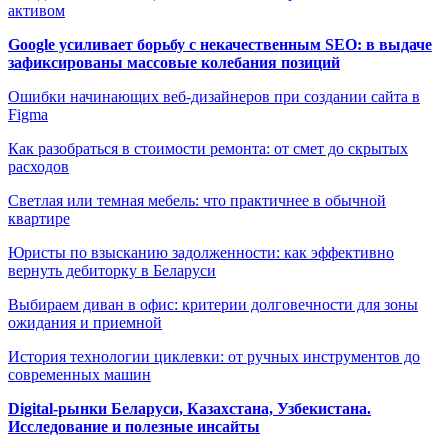
активом
Google усиливает борьбу с некачественным SEO: в выдаче
зафиксированы массовые колебания позиций
Ошибки начинающих веб-дизайнеров при создании сайта в
Figma
Как разобраться в стоимости ремонта: от смет до скрытых
расходов
Светлая или темная мебель: что практичнее в обычной
квартире
Юристы по взысканию задолженности: как эффективно
вернуть дебиторку в Беларуси
Выбираем диван в офис: критерии долговечности для зоны
ожидания и приемной
История технологии циклевки: от ручных инструментов до
современных машин
Digital-рынки Беларуси, Казахстана, Узбекистана.
Исследование и полезные инсайты