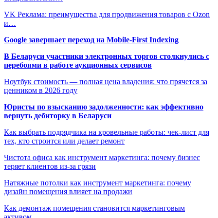
VK Реклама: преимущества для продвижения товаров с Ozon
и…
Google завершает переход на Mobile-First Indexing
В Беларуси участники электронных торгов столкнулись с
перебоями в работе аукционных сервисов
Ноутбук стоимость — полная цена владения: что прячется за
ценником в 2026 году
Юристы по взысканию задолженности: как эффективно
вернуть дебиторку в Беларуси
Как выбрать подрядчика на кровельные работы: чек-лист для
тех, кто строится или делает ремонт
Чистота офиса как инструмент маркетинга: почему бизнес
теряет клиентов из-за грязи
Натяжные потолки как инструмент маркетинга: почему
дизайн помещения влияет на продажи
Как демонтаж помещения становится маркетинговым
активом