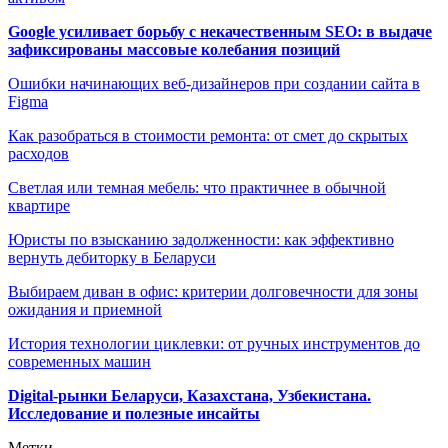
Google усиливает борьбу с некачественным SEO: в выдаче
зафиксированы массовые колебания позиций
Ошибки начинающих веб-дизайнеров при создании сайта в
Figma
Как разобраться в стоимости ремонта: от смет до скрытых
расходов
Светлая или темная мебель: что практичнее в обычной
квартире
Юристы по взысканию задолженности: как эффективно
вернуть дебиторку в Беларуси
Выбираем диван в офис: критерии долговечности для зоны
ожидания и приемной
История технологии циклевки: от ручных инструментов до
современных машин
Digital-рынки Беларуси, Казахстана, Узбекистана.
Исследование и полезные инсайты
Метки