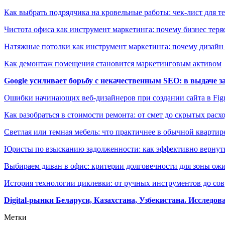
Как выбрать подрядчика на кровельные работы: чек-лист для те
Чистота офиса как инструмент маркетинга: почему бизнес теряе
Натяжные потолки как инструмент маркетинга: почему дизайн
Как демонтаж помещения становится маркетинговым активом
Google усиливает борьбу с некачественным SEO: в выдаче 
Ошибки начинающих веб-дизайнеров при создании сайта в Fi
Как разобраться в стоимости ремонта: от смет до скрытых расх
Светлая или темная мебель: что практичнее в обычной квартир
Юристы по взысканию задолженности: как эффективно вернуть
Выбираем диван в офис: критерии долговечности для зоны ож
История технологии циклевки: от ручных инструментов до с
Digital-рынки Беларуси, Казахстана, Узбекистана. Исследо
Метки