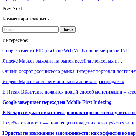
Prev
Next
Комментарии закрыты.
Интересное:
Google заменит FID для Core Web Vitals новой метрикой INP
Яндекс Маркет выходит на рынок ресейла люксовых и…
Общий оборот российского рынка интернет-торговли достигн
Яндекс Маркет «ненавязчиво напоминает» о распродажах
В Играх ВКонтакте появится новый способ монетизации – чер
Google завершает переход на Mobile-First Indexing
В Беларуси участники электронных торгов столкнулись с п
Ноутбук стоимость — полная цена владения: что прячется за ц
Юристы по взысканию задолженности: как эффективно верн