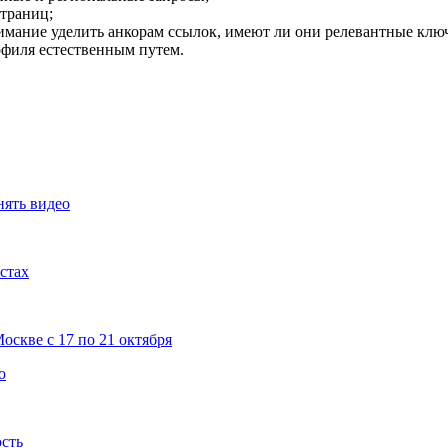
траниц;
нимание уделить анкорам ссылок, имеют ли они релевантные клю
офиля естественным путем.
нять видео
стах
скве с 17 по 21 октября
о
ость