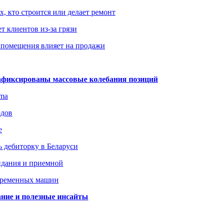
х, кто строится или делает ремонт
т клиентов из-за грязи
 помещения влияет на продажи
зафиксированы массовые колебания позиций
gma
одов
е
 дебиторку в Беларуси
идания и приемной
овременных машин
вание и полезные инсайты