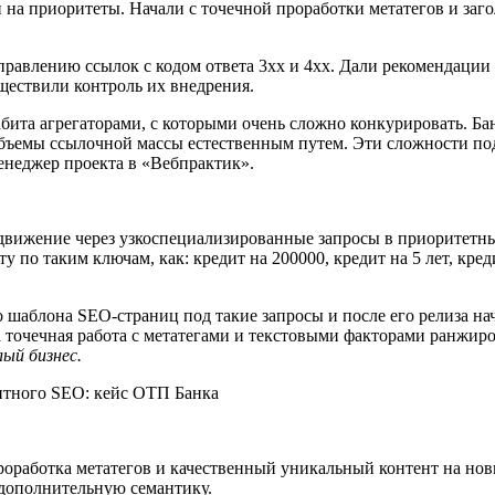
 на приоритеты. Начали с точечной проработки метатегов и заг
справлению ссылок с кодом ответа 3хх и 4хх. Дали рекомендаци
ществили контроль их внедрения.
бита агрегаторами, с которыми очень сложно конкурировать. Ба
объемы ссылочной массы естественным путем. Эти сложности по
енеджер проекта в «Вебпрактик».
движение через узкоспециализированные запросы в приоритетны
по таким ключам, как: кредит на 200000, кредит на 5 лет, креди
о шаблона SEO-страниц под такие запросы и после его релиза н
 точечная работа с метатегами и текстовыми факторами ранжиро
ый бизнес.
оработка метатегов и качественный уникальный контент на нов
дополнительную семантику.