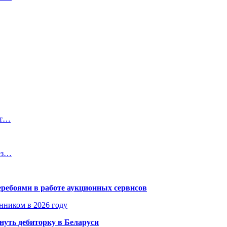
ет…
ез…
еребоями в работе аукционных сервисов
енником в 2026 году
уть дебиторку в Беларуси