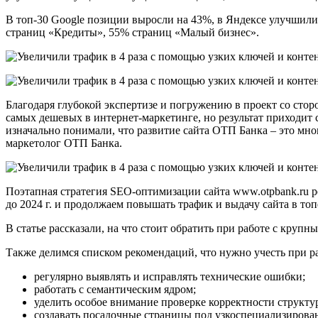
В топ-30 Google позиции выросли на 43%, в Яндексе улучшили
страниц «Кредиты», 55% страниц «Малый бизнес».
Благодаря глубокой экспертизе и погружению в проект со сто
самых дешевых в интернет-маркетинге, но результат приходит
изначально понимали, что развитие сайта ОТП Банка – это мно
маркетолог ОТП Банка.
Поэтапная стратегия SEO-оптимизации сайта www.otpbank.ru ре
до 2024 г. и продолжаем повышать трафик и выдачу сайта в то
В статье рассказали, на что стоит обратить при работе с крупн
Также делимся списком рекомендаций, что нужно учесть при 
регулярно выявлять и исправлять технические ошибки;
работать с семантическим ядром;
уделить особое внимание проверке корректности структу
создавать посадочные страницы под узкоспециализирова