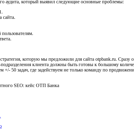
ого аудита, который выявил следующие основные проблемы:
1.
а сайта.
й пользователям.
твета.
тратегия, которую мы предложили для сайта otpbank.ru. Сразу 
ес-подразделения клиента должны быть готовы к большому колич
+/- 50 задач, где задействуем не только команду по продвижен
…
о