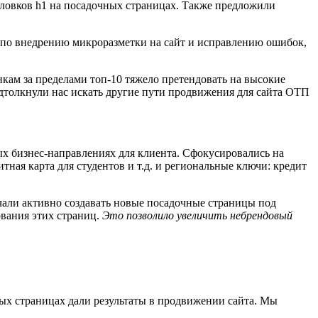
оловков h1 на посадочных страницах. Также предложили
и по внедрению микроразметки на сайт и исправлению ошибок,
нкам за пределами топ-10 тяжело претендовать на высокие
дтолкнули нас искать другие пути продвижения для сайта ОТП
х бизнес-направлениях для клиента. Сфокусировались на
тная карта для студентов и т.д. и региональные ключи: кредит
ачали активно создавать новые посадочные страницы под
вания этих страниц.
Это позволило увеличить небрендовый
ых страницах дали результаты в продвижении сайта. Мы