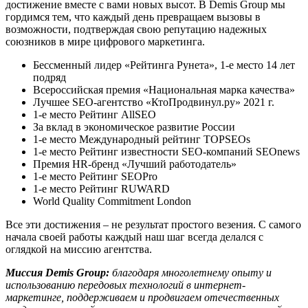
достижение вместе с вами новых высот. В Demis Group мы
гордимся тем, что каждый день превращаем вызовы в
возможности, подтверждая свою репутацию надежных
союзников в мире цифрового маркетинга.
​​Бессменный лидер «Рейтинга Рунета», 1-е место 14 лет
подряд
Всероссийская премия «Национальная марка качества»
Лучшее SEO-агентство «КтоПродвинул.ру» 2021 г.
1-е место Рейтинг AllSEO
За вклад в экономическое развитие России
1-е место Международный рейтинг TOPSEOs
1-е место Рейтинг известности SEO-компаний SEOnews
Премия HR-бренд «Лучший работодатель»
1-е место Рейтинг SEOPro
1-е место Рейтинг RUWARD
World Quality Commitment London
Все эти достижения – не результат простого везения. С самого
начала своей работы каждый наш шаг всегда делался с
оглядкой на миссию агентства.
Миссия Demis Group:
благодаря многолетнему опыту и
использованию передовых технологий в интернет-
маркетинге, поддерживаем и продвигаем отечественных