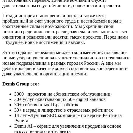
и постоянных перемен, 20-летие компании служит
доказательством ее устойчивости, надежности и зрелости.
Позади история становления и роста, а также путь,
пройденный за счет упорного труда и несгибаемой веры в
собственные силы и возможности. Мы укрепили свои
позиции среди лидеров отрасли, завоевали лояльность тысяч
клиентов и реализовали десятки тысяч проектов. Перед нами
– будущее, новые достижения и вызовы.
За эти годы мы пережили множество изменений: появлялись
новые услуги, увеличивался штат специалистов и появлялись
новые подразделения в разных городах России. А еще мы
дебютировали в качестве хозяев собственных конференций и
даже участвовали в организации премии.
Demis Group это:
3000+ проектов на абонентском обслуживании
30+ услуг охватывающих 50+ digital-каналов
30+ собственных IT-разработок
30+ наград и лидерство в отраслевых рейтингах
14 лет «Лучшая SEO-компания» по версии Рейтинга
Рунета
Demis AI – сервис для увеличения продаж на основе
искусственного интеллекта