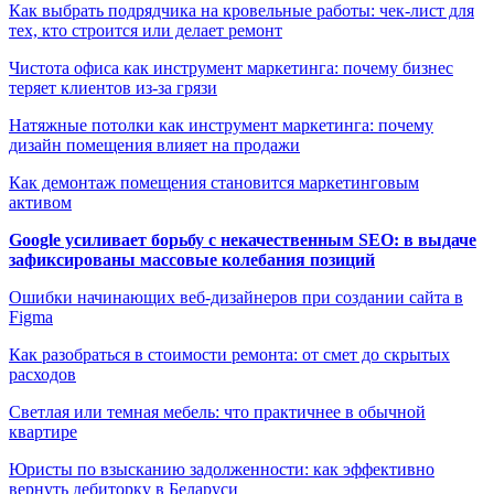
Как выбрать подрядчика на кровельные работы: чек-лист для
тех, кто строится или делает ремонт
Чистота офиса как инструмент маркетинга: почему бизнес
теряет клиентов из-за грязи
Натяжные потолки как инструмент маркетинга: почему
дизайн помещения влияет на продажи
Как демонтаж помещения становится маркетинговым
активом
Google усиливает борьбу с некачественным SEO: в выдаче
зафиксированы массовые колебания позиций
Ошибки начинающих веб-дизайнеров при создании сайта в
Figma
Как разобраться в стоимости ремонта: от смет до скрытых
расходов
Светлая или темная мебель: что практичнее в обычной
квартире
Юристы по взысканию задолженности: как эффективно
вернуть дебиторку в Беларуси