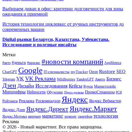
Выбираем диван в офис: критерии долговечности для зоны
ожидания и приемной
История технологии циклевки: от ручных инструментов до
современных машин
Digital-рынки Беларуси, Казахстана, Узбекистана.
Исследование и полезные инсайты
Метки
#новости компаний
#деньги
#кризис
#авто
AppMetrica
Google
Rustore
SEO
myTracker
Ozon
ChatGPT
IT-специалисты
VK Реклама
VK
Бизнес
Авито
Wildberries
Telegram
YandexGPT
Дзен
Дизайн
Исследования
Кейсы
Маркетплейс
Курсы
Минцифры
ПромоСтраницы
Нейросети
Обучение
Пресс-релизы
РСЯ
Яндекс
Реклама
Роскомнадзор
Яндекс.Вебмастер
Рейтинги
Яндекс.Маркет
Яндекс.Директ
Яндекс.Дзен
маркетинг
технологии
ремонт
Яндекс.Метрика
интерьер
смартфон
Реклама
© 2026 - Новый маркетинг. Все права защищены.