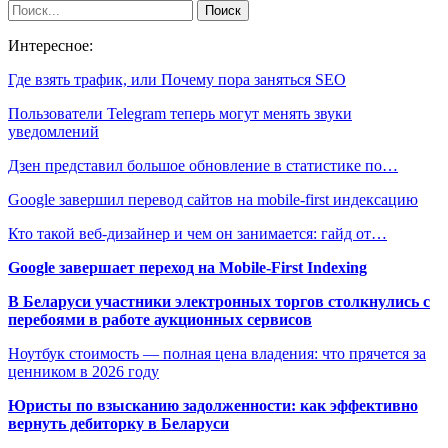
Интересное:
Где взять трафик, или Почему пора заняться SEO
Пользователи Telegram теперь могут менять звуки
уведомлений
Дзен представил большое обновление в статистике по…
Google завершил перевод сайтов на mobile-first индексацию
Кто такой веб-дизайнер и чем он занимается: гайд от…
Google завершает переход на Mobile-First Indexing
В Беларуси участники электронных торгов столкнулись с
перебоями в работе аукционных сервисов
Ноутбук стоимость — полная цена владения: что прячется за
ценником в 2026 году
Юристы по взысканию задолженности: как эффективно
вернуть дебиторку в Беларуси