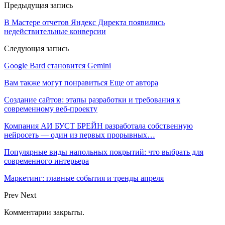
Предыдущая запись
В Мастере отчетов Яндекс Директа появились
недействительные конверсии
Следующая запись
Google Bard становится Gemini
Вам также могут понравиться
Еще от автора
Создание сайтов: этапы разработки и требования к
современному веб-проекту
Компания АИ БУСТ БРЕЙН разработала собственную
нейросеть — один из первых прорывных…
Популярные виды напольных покрытий: что выбрать для
современного интерьера
Маркетинг: главные события и тренды апреля
Prev
Next
Комментарии закрыты.