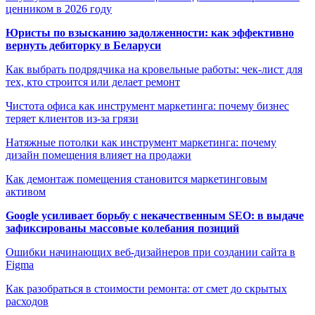
ценником в 2026 году
Юристы по взысканию задолженности: как эффективно
вернуть дебиторку в Беларуси
Как выбрать подрядчика на кровельные работы: чек-лист для
тех, кто строится или делает ремонт
Чистота офиса как инструмент маркетинга: почему бизнес
теряет клиентов из-за грязи
Натяжные потолки как инструмент маркетинга: почему
дизайн помещения влияет на продажи
Как демонтаж помещения становится маркетинговым
активом
Google усиливает борьбу с некачественным SEO: в выдаче
зафиксированы массовые колебания позиций
Ошибки начинающих веб-дизайнеров при создании сайта в
Figma
Как разобраться в стоимости ремонта: от смет до скрытых
расходов