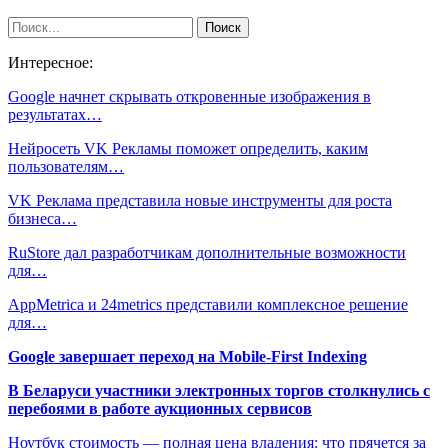
Интересное:
Google начнет скрывать откровенные изображения в
результатах…
Нейросеть VK Рекламы поможет определить, каким
пользователям…
VK Реклама представила новые инструменты для роста
бизнеса…
RuStore дал разработчикам дополнительные возможности
для…
AppMetrica и 24metrics представили комплексное решение
для…
Google завершает переход на Mobile-First Indexing
В Беларуси участники электронных торгов столкнулись с
перебоями в работе аукционных сервисов
Ноутбук стоимость — полная цена владения: что прячется за