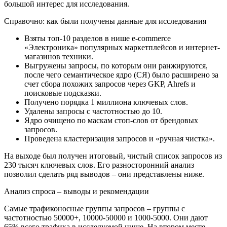
большой интерес для исследования.
Справочно: как были получены данные для исследования
Взяты топ-10 разделов в нише e-commerce
«Электроника» популярных маркетплейсов и интернет-
магазинов техники.
Выгружены запросы, по которым они ранжируются,
после чего семантическое ядро (СЯ) было расширено за
счет сбора похожих запросов через GKP, Ahrefs и
поисковые подсказки.
Получено порядка 1 миллиона ключевых слов.
Удалены запросы с частотностью до 10.
Ядро очищено по маскам стоп-слов от брендовых
запросов.
Проведена кластеризация запросов и «ручная чистка».
На выходе был получен итоговый, чистый список запросов из
230 тысяч ключевых слов. Его разносторонний анализ
позволил сделать ряд выводов – они представлены ниже.
Анализ спроса – выводы и рекомендации
Самые трафиконосные группы запросов – группы с
частотностью 50000+, 10000-50000 и 1000-5000. Они дают
65% всего трафика в исследуемой нише. На втором месте –