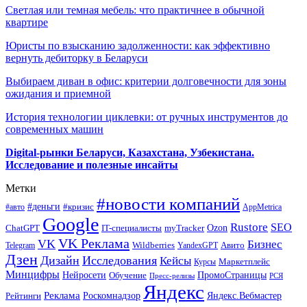
Светлая или темная мебель: что практичнее в обычной
квартире
Юристы по взысканию задолженности: как эффективно
вернуть дебиторку в Беларуси
Выбираем диван в офис: критерии долговечности для зоны
ожидания и приемной
История технологии циклевки: от ручных инструментов до
современных машин
Digital-рынки Беларуси, Казахстана, Узбекистана.
Исследование и полезные инсайты
Метки
#новости компаний
#деньги
#кризис
#авто
AppMetrica
Google
Rustore
SEO
myTracker
Ozon
ChatGPT
IT-специалисты
VK Реклама
VK
Бизнес
Авито
Wildberries
Telegram
YandexGPT
Дзен
Дизайн
Исследования
Кейсы
Маркетплейс
Курсы
Минцифры
ПромоСтраницы
Нейросети
Обучение
Пресс-релизы
РСЯ
Яндекс
Реклама
Роскомнадзор
Яндекс.Вебмастер
Рейтинги