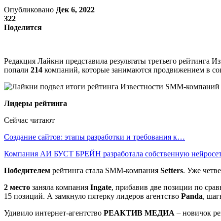
Опубликовано
Дек 6, 2022
322
Поделится
Редакция Лайкни представила результаты третьего рейтинга 
попали
214
компаний, которые занимаются продвижением в со
Лидеры рейтинга
Сейчас читают
Создание сайтов: этапы разработки и требования к…
Компания АИ БУСТ БРЕЙН разработала собственную нейрос
Победителем
рейтинга стала SMM-компания
Setters
. Уже четв
2 место
заняла компания
Ingate
, прибавив две позиции по ср
15 позиций. А замкнуло пятерку лидеров агентство
Panda
, шаг
Удивило интернет-агентство
РЕАКТИВ МЕДИА
– новичок ре