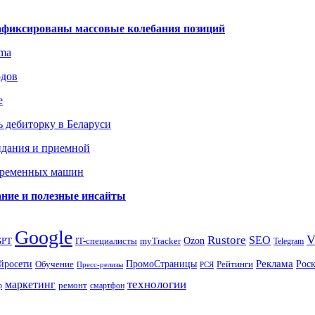
зафиксированы массовые колебания позиций
gma
одов
е
 дебиторку в Беларуси
идания и приемной
овременных машин
вание и полезные инсайты
Google
Rustore
SEO
myTracker
Ozon
GPT
IT-специалисты
Telegram
ПромоСтраницы
Реклама
Рос
йросети
Обучение
Рейтинги
Пресс-релизы
РСЯ
маркетинг
технологии
ремонт
р
смартфон