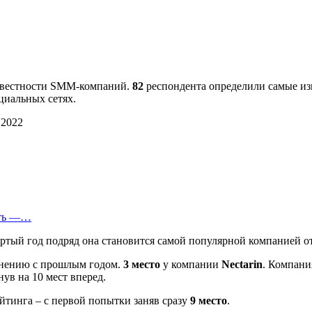
Известности SMM-компаний.
82
респондента определили самые из
циальных сетях.
еть —…
ертый год подряд она становится самой популярной компанией о
авнению с прошлым годом.
3 место
у компании
Nectarin
. Компан
нув на 10 мест вперед.
йтинга – с первой попытки заняв сразу
9 место
.