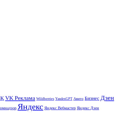
Дзен
VK Реклама
VK
Бизнес
Авито
Wildberries
YandexGPT
Яндекс
комнадзор
Яндекс.Вебмастер
Яндекс.Дзен