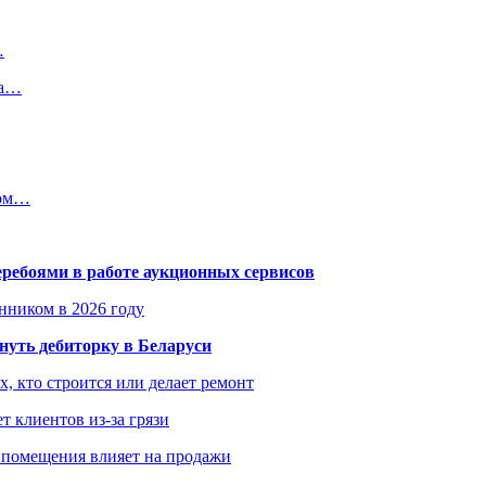
…
на…
ном…
еребоями в работе аукционных сервисов
енником в 2026 году
уть дебиторку в Беларуси
х, кто строится или делает ремонт
т клиентов из-за грязи
 помещения влияет на продажи