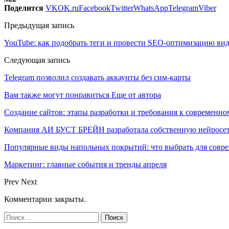
Поделится
VK
OK.ru
Facebook
Twitter
WhatsApp
Telegram
Viber
Предыдущая запись
YouTube: как подобрать теги и провести SEO-оптимизацию ви
Следующая запись
Telegram позволил создавать аккаунты без сим-карты
Вам также могут понравиться
Еще от автора
Создание сайтов: этапы разработки и требования к современно
Компания АИ БУСТ БРЕЙН разработала собственную нейросе
Популярные виды напольных покрытий: что выбрать для совре
Маркетинг: главные события и тренды апреля
Prev
Next
Комментарии закрыты.