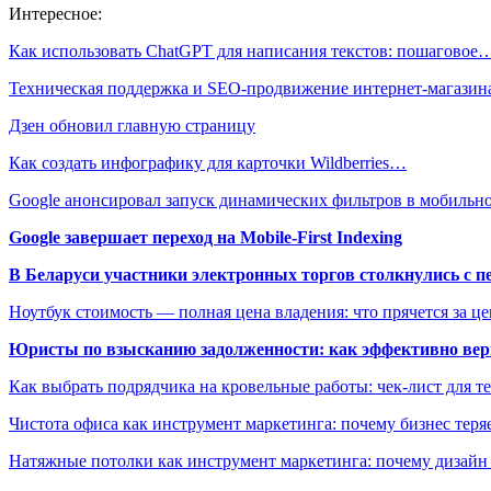
Интересное:
Как использовать ChatGPT для написания текстов: пошаговое
Техническая поддержка и SEO-продвижение интернет-магази
Дзен обновил главную страницу
Как создать инфографику для карточки Wildberries…
Google анонсировал запуск динамических фильтров в мобиль
Google завершает переход на Mobile-First Indexing
В Беларуси участники электронных торгов столкнулись с п
Ноутбук стоимость — полная цена владения: что прячется за ц
Юристы по взысканию задолженности: как эффективно верн
Как выбрать подрядчика на кровельные работы: чек-лист для те
Чистота офиса как инструмент маркетинга: почему бизнес теряе
Натяжные потолки как инструмент маркетинга: почему дизайн