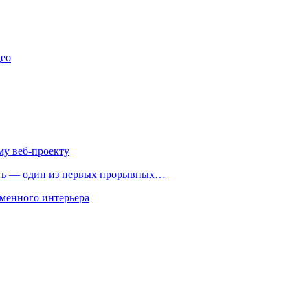
део
му веб-проекту
ть — один из первых прорывных…
менного интерьера