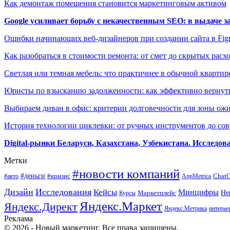
Как демонтаж помещения становится маркетинговым активом
Google усиливает борьбу с некачественным SEO: в выдаче 
Ошибки начинающих веб-дизайнеров при создании сайта в Fi
Как разобраться в стоимости ремонта: от смет до скрытых расх
Светлая или темная мебель: что практичнее в обычной квартир
Юристы по взысканию задолженности: как эффективно вернуть
Выбираем диван в офис: критерии долговечности для зоны ож
История технологии циклевки: от ручных инструментов до с
Digital-рынки Беларуси, Казахстана, Узбекистана. Исследо
Метки
#новости компаний
#деньги
#кризис
Chat
#авто
AppMetrica
Дизайн
Исследования
Кейсы
Минцифры
Маркетплейс
Не
Курсы
Яндекс.Маркет
Яндекс.Директ
Яндекс.Метрика
интерье
Реклама
© 2026 - Новый маркетинг. Все права защищены.