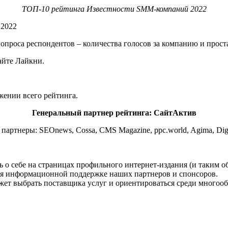
ТОП-10 рейтинга Известности SMM-компаний 2022
опроса респондентов – количества голосов за компанию и прос
айте Лайкни.
жении всего рейтинга.
Генеральный партнер рейтинга:
СайтАктив
ртнеры: SEOnews, Cossa, CMS Magazine, ppc.world, Agima, Digit
о себе на страницах профильного интернет-издания (и таким о
ря информационной поддержке наших партнеров и спонсоров.
жет выбрать поставщика услуг и ориентироваться среди многооб