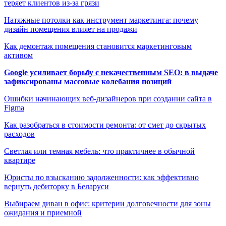
теряет клиентов из-за грязи
Натяжные потолки как инструмент маркетинга: почему
дизайн помещения влияет на продажи
Как демонтаж помещения становится маркетинговым
активом
Google усиливает борьбу с некачественным SEO: в выдаче
зафиксированы массовые колебания позиций
Ошибки начинающих веб-дизайнеров при создании сайта в
Figma
Как разобраться в стоимости ремонта: от смет до скрытых
расходов
Светлая или темная мебель: что практичнее в обычной
квартире
Юристы по взысканию задолженности: как эффективно
вернуть дебиторку в Беларуси
Выбираем диван в офис: критерии долговечности для зоны
ожидания и приемной