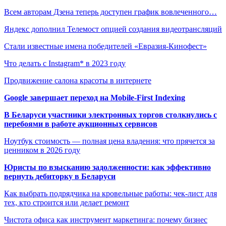
Всем авторам Дзена теперь доступен график вовлеченного…
Яндекс дополнил Телемост опцией создания видеотрансляций
Стали известные имена победителей «Евразия-Кинофест»
Что делать с Instagram* в 2023 году
Продвижение салона красоты в интернете
Google завершает переход на Mobile-First Indexing
В Беларуси участники электронных торгов столкнулись с
перебоями в работе аукционных сервисов
Ноутбук стоимость — полная цена владения: что прячется за
ценником в 2026 году
Юристы по взысканию задолженности: как эффективно
вернуть дебиторку в Беларуси
Как выбрать подрядчика на кровельные работы: чек-лист для
тех, кто строится или делает ремонт
Чистота офиса как инструмент маркетинга: почему бизнес