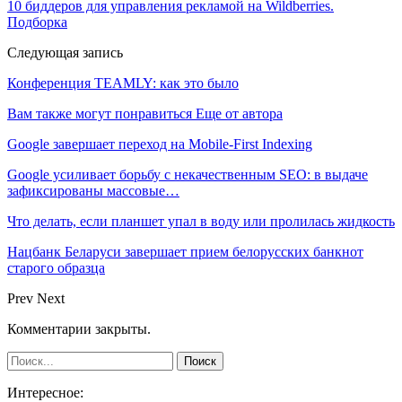
10 биддеров для управления рекламой на Wildberries.
Подборка
Следующая запись
Конференция TEAMLY: как это было
Вам также могут понравиться
Еще от автора
Google завершает переход на Mobile-First Indexing
Google усиливает борьбу с некачественным SEO: в выдаче
зафиксированы массовые…
Что делать, если планшет упал в воду или пролилась жидкость
Нацбанк Беларуси завершает прием белорусских банкнот
старого образца
Prev
Next
Комментарии закрыты.
Интересное: