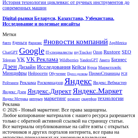
История технологии циклевки: от ручных инструментов до
современных машин
Digital-рынки Беларуси, Казахстана, Узбекистана.
Исследование и полезные инсайты
Метки
#новости компаний
#деньги
#кризис
#авто
AppMetrica
Google
Rustore
SEO
myTracker
Ozon
ChatGPT
IT-специалисты
VK Реклама
VK
Бизнес
Авито
Wildberries
Telegram
YandexGPT
Дзен
Дизайн
Исследования
Кейсы
Маркетплейс
Курсы
Минцифры
ПромоСтраницы
Нейросети
Обучение
Пресс-релизы
РСЯ
Яндекс
Реклама
Роскомнадзор
Яндекс.Вебмастер
Рейтинги
Яндекс.Маркет
Яндекс.Директ
Яндекс.Дзен
маркетинг
технологии
ремонт
Яндекс.Метрика
интерьер
смартфон
Реклама
© 2026 - Новый маркетинг. Все права защищены.
Любое копирование материалов с нашего ресурса разрешается
только с обратной активной ссылкой на страницу статьи.
Все материалы опубликованные на сайте взяты с открытых
источников и других порталов интернета, все права на
авторство принадлежат их законным владельцам.