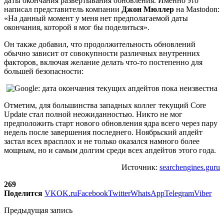
даты окончания развертывания обновления. Именно это
написал представитель компании
Джон Мюллер
на Mastodon:
«На данный момент у меня нет предполагаемой даты
окончания, которой я мог бы поделиться».
Он также добавил, что продолжительность обновлений
обычно зависит от совокупности различных внутренних
факторов, включая желание делать что-то постепенно для
большей безопасности:
Отметим, для большинства западных коллег текущий Core
Update стал полной неожиданностью. Никто не мог
предположить старт нового обновления ядра всего через пару
недель после завершения последнего. Ноябрьский апдейт
застал всех врасплох и не только оказался намного более
мощным, но и самым долгим среди всех апдейтов этого года.
Источник:
searchengines.guru
269
Поделится
VK
OK.ru
Facebook
Twitter
WhatsApp
Telegram
Viber
Предыдущая запись