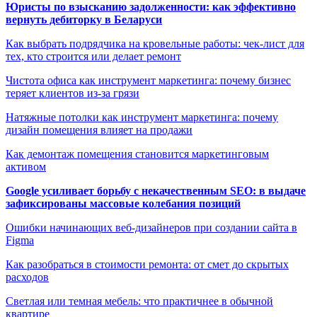
Юристы по взысканию задолженности: как эффективно
вернуть дебиторку в Беларуси
Как выбрать подрядчика на кровельные работы: чек-лист для
тех, кто строится или делает ремонт
Чистота офиса как инструмент маркетинга: почему бизнес
теряет клиентов из-за грязи
Натяжные потолки как инструмент маркетинга: почему
дизайн помещения влияет на продажи
Как демонтаж помещения становится маркетинговым
активом
Google усиливает борьбу с некачественным SEO: в выдаче
зафиксированы массовые колебания позиций
Ошибки начинающих веб-дизайнеров при создании сайта в
Figma
Как разобраться в стоимости ремонта: от смет до скрытых
расходов
Светлая или темная мебель: что практичнее в обычной
квартире