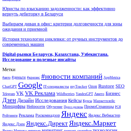
Юристы по взысканию задолженности: как эффективно
вернуть дебиторку в Беларуси
Выбираем диван в офис: критерии долговечности для зоны
ожидания и приемной
История технологии циклевки: от ручных инструментов до
современных машин
Digital-рынки Беларуси, Казахстана, Узбекистана.
Исследование и полезные инсайты
Метки
#новости компаний
#деньги
#кризис
#авто
AppMetrica
Google
Rustore
SEO
myTracker
Ozon
ChatGPT
IT-специалисты
VK Реклама
VK
Бизнес
Авито
Wildberries
Telegram
YandexGPT
Дзен
Дизайн
Исследования
Кейсы
Маркетплейс
Курсы
Минцифры
ПромоСтраницы
Нейросети
Обучение
Пресс-релизы
РСЯ
Яндекс
Реклама
Роскомнадзор
Яндекс.Вебмастер
Рейтинги
Яндекс.Маркет
Яндекс.Директ
Яндекс.Дзен
маркетинг
технологии
ремонт
Яндекс.Метрика
интерьер
смартфон