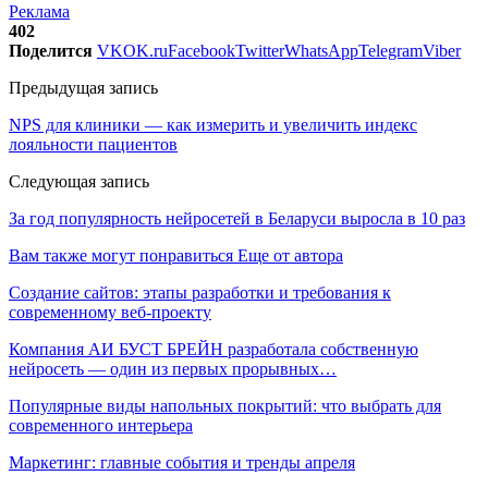
Реклама
402
Поделится
VK
OK.ru
Facebook
Twitter
WhatsApp
Telegram
Viber
Предыдущая запись
NPS для клиники — как измерить и увеличить индекс
лояльности пациентов
Следующая запись
За год популярность нейросетей в Беларуси выросла в 10 раз
Вам также могут понравиться
Еще от автора
Создание сайтов: этапы разработки и требования к
современному веб-проекту
Компания АИ БУСТ БРЕЙН разработала собственную
нейросеть — один из первых прорывных…
Популярные виды напольных покрытий: что выбрать для
современного интерьера
Маркетинг: главные события и тренды апреля