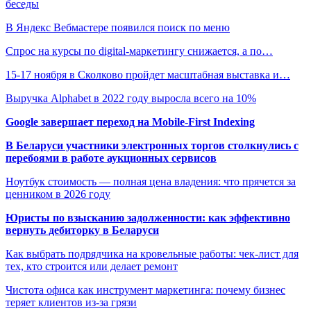
беседы
В Яндекс Вебмастере появился поиск по меню
Спрос на курсы по digital-маркетингу снижается, а по…
15-17 ноября в Сколково пройдет масштабная выставка и…
Выручка Alphabet в 2022 году выросла всего на 10%
Google завершает переход на Mobile-First Indexing
В Беларуси участники электронных торгов столкнулись с
перебоями в работе аукционных сервисов
Ноутбук стоимость — полная цена владения: что прячется за
ценником в 2026 году
Юристы по взысканию задолженности: как эффективно
вернуть дебиторку в Беларуси
Как выбрать подрядчика на кровельные работы: чек-лист для
тех, кто строится или делает ремонт
Чистота офиса как инструмент маркетинга: почему бизнес
теряет клиентов из-за грязи