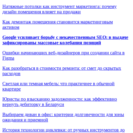
Натяжные потолки как инструмент маркетинга: почему
дизайн помещения влияет на продажи
Как демонтаж помещения становится маркетинговым
активом
Google усиливает борьбу с некачественным SEO: в выдаче
зафиксированы массовые колебания позиций
Ошибки начинающих веб-дизайнеров при создании сайта в
Figma
Как разобраться в стоимости ремонта: от смет до скрытых
расходов
Светлая или темная мебель: что практичнее в обычной
квартире
Юристы по взысканию задолженности: как эффективно
вернуть дебиторку в Беларуси
Выбираем диван в офис: критерии долговечности для зоны
ожидания и приемной
История технологии циклевки: от ручных инструментов до