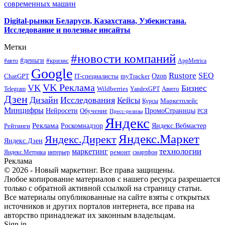
современных машин
Digital-рынки Беларуси, Казахстана, Узбекистана.
Исследование и полезные инсайты
Метки
#новости компаний
#деньги
#кризис
#авто
AppMetrica
Google
Rustore
SEO
myTracker
Ozon
ChatGPT
IT-специалисты
VK Реклама
VK
Бизнес
Авито
Wildberries
Telegram
YandexGPT
Дзен
Дизайн
Исследования
Кейсы
Маркетплейс
Курсы
Минцифры
ПромоСтраницы
Нейросети
Обучение
Пресс-релизы
РСЯ
Яндекс
Реклама
Роскомнадзор
Яндекс.Вебмастер
Рейтинги
Яндекс.Маркет
Яндекс.Директ
Яндекс.Дзен
маркетинг
технологии
ремонт
Яндекс.Метрика
интерьер
смартфон
Реклама
© 2026 - Новый маркетинг. Все права защищены.
Любое копирование материалов с нашего ресурса разрешается
только с обратной активной ссылкой на страницу статьи.
Все материалы опубликованные на сайте взяты с открытых
источников и других порталов интернета, все права на
авторство принадлежат их законным владельцам.
Sign in