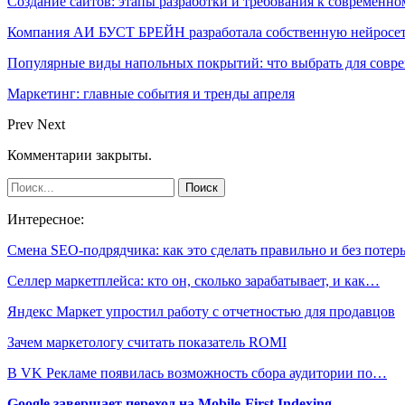
Создание сайтов: этапы разработки и требования к современно
Компания АИ БУСТ БРЕЙН разработала собственную нейросе
Популярные виды напольных покрытий: что выбрать для совре
Маркетинг: главные события и тренды апреля
Prev
Next
Комментарии закрыты.
Интересное:
Смена SEO-подрядчика: как это сделать правильно и без потер
Селлер маркетплейса: кто он, сколько зарабатывает, и как…
Яндекс Маркет упростил работу с отчетностью для продавцов
Зачем маркетологу считать показатель ROMI
В VK Рекламе появилась возможность сбора аудитории по…
Google завершает переход на Mobile-First Indexing