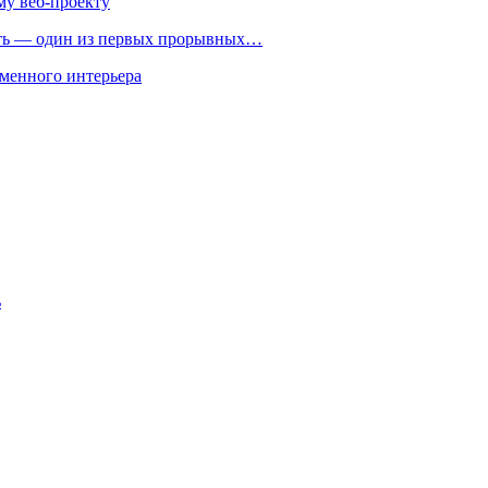
му веб-проекту
ть — один из первых прорывных…
менного интерьера
ь