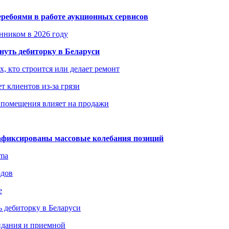
еребоями в работе аукционных сервисов
енником в 2026 году
уть дебиторку в Беларуси
х, кто строится или делает ремонт
т клиентов из-за грязи
 помещения влияет на продажи
зафиксированы массовые колебания позиций
gma
одов
е
 дебиторку в Беларуси
идания и приемной