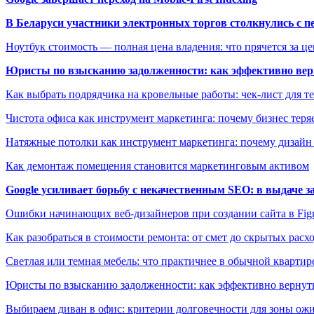
В Беларуси участники электронных торгов столкнулись с п
Ноутбук стоимость — полная цена владения: что прячется за ц
Юристы по взысканию задолженности: как эффективно верн
Как выбрать подрядчика на кровельные работы: чек-лист для те
Чистота офиса как инструмент маркетинга: почему бизнес теряе
Натяжные потолки как инструмент маркетинга: почему дизайн
Как демонтаж помещения становится маркетинговым активом
Google усиливает борьбу с некачественным SEO: в выдаче 
Ошибки начинающих веб-дизайнеров при создании сайта в Fi
Как разобраться в стоимости ремонта: от смет до скрытых расх
Светлая или темная мебель: что практичнее в обычной квартир
Юристы по взысканию задолженности: как эффективно вернуть
Выбираем диван в офис: критерии долговечности для зоны ож