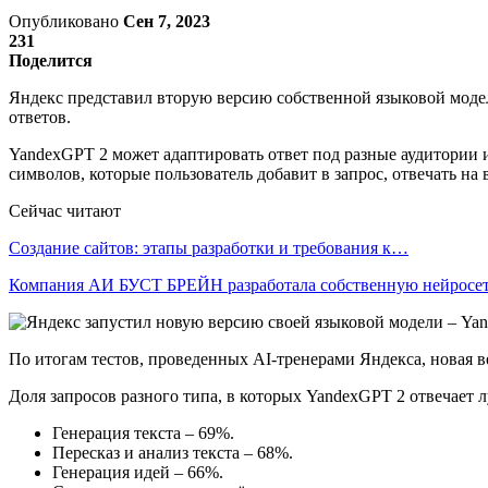
Опубликовано
Сен 7, 2023
231
Поделится
Яндекс представил вторую версию собственной языковой модел
ответов.
YandexGPT 2 может адаптировать ответ под разные аудитории и
символов, которые пользователь добавит в запрос, отвечать н
Сейчас читают
Создание сайтов: этапы разработки и требования к…
Компания АИ БУСТ БРЕЙН разработала собственную нейрос
По итогам тестов, проведенных AI-тренерами Яндекса, новая в
Доля запросов разного типа, в которых YandexGPT 2 отвечает
Генерация текста – 69%.
Пересказ и анализ текста – 68%.
Генерация идей – 66%.