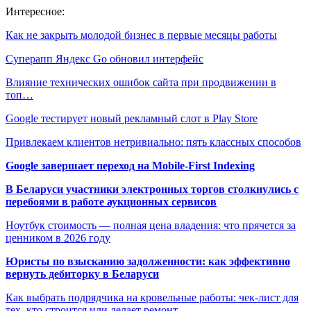
Интересное:
Как не закрыть молодой бизнес в первые месяцы работы
Суперапп Яндекс Go обновил интерфейс
Влияние технических ошибок сайта при продвижении в
топ…
Google тестирует новый рекламный слот в Play Store
Привлекаем клиентов нетривиально: пять классных способов
Google завершает переход на Mobile-First Indexing
В Беларуси участники электронных торгов столкнулись с
перебоями в работе аукционных сервисов
Ноутбук стоимость — полная цена владения: что прячется за
ценником в 2026 году
Юристы по взысканию задолженности: как эффективно
вернуть дебиторку в Беларуси
Как выбрать подрядчика на кровельные работы: чек-лист для
тех, кто строится или делает ремонт