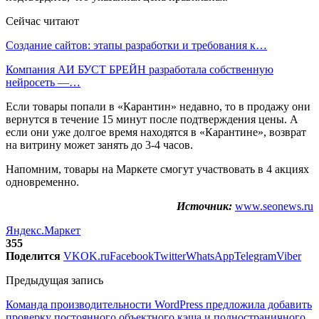
Сейчас читают
Создание сайтов: этапы разработки и требования к…
Компания АИ БУСТ БРЕЙН разработала собственную
нейросеть —…
Если товары попали в «Карантин» недавно, то в продажу они
вернутся в течение 15 минут после подтверждения цены. А
если они уже долгое время находятся в «Карантине», возврат
на витрину может занять до 3-4 часов.
Напомним, товары на Маркете смогут участвовать в 4 акциях
одновременно.
Источник:
www.seonews.ru
Яндекс.Маркет
355
Поделится
VK
OK.ru
Facebook
Twitter
WhatsApp
Telegram
Viber
Предыдущая запись
Команда производительности WordPress предложила добавить
проверку постоянного объектного кэша и полностраничного