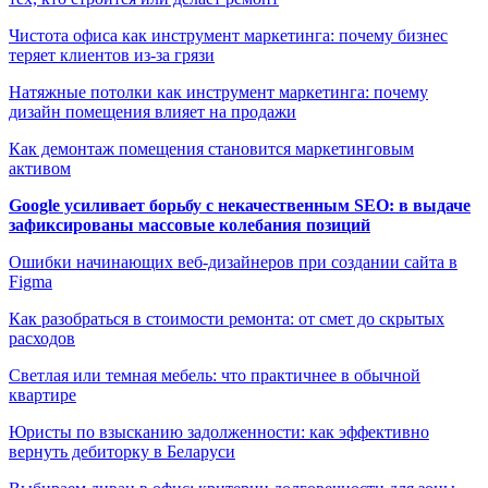
Чистота офиса как инструмент маркетинга: почему бизнес
теряет клиентов из-за грязи
Натяжные потолки как инструмент маркетинга: почему
дизайн помещения влияет на продажи
Как демонтаж помещения становится маркетинговым
активом
Google усиливает борьбу с некачественным SEO: в выдаче
зафиксированы массовые колебания позиций
Ошибки начинающих веб-дизайнеров при создании сайта в
Figma
Как разобраться в стоимости ремонта: от смет до скрытых
расходов
Светлая или темная мебель: что практичнее в обычной
квартире
Юристы по взысканию задолженности: как эффективно
вернуть дебиторку в Беларуси