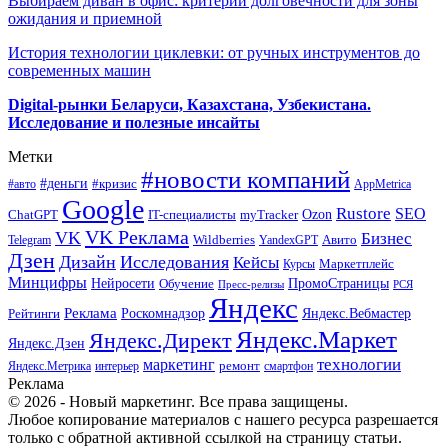
Выбираем диван в офис: критерии долговечности для зоны
ожидания и приемной
История технологии циклевки: от ручных инструментов до
современных машин
Digital-рынки Беларуси, Казахстана, Узбекистана.
Исследование и полезные инсайты
Метки
#новости компаний
#деньги
#кризис
#авто
AppMetrica
Google
Rustore
SEO
myTracker
Ozon
ChatGPT
IT-специалисты
VK Реклама
VK
Бизнес
Авито
Wildberries
Telegram
YandexGPT
Дзен
Дизайн
Исследования
Кейсы
Маркетплейс
Курсы
Минцифры
ПромоСтраницы
Нейросети
Обучение
Пресс-релизы
РСЯ
Яндекс
Реклама
Роскомнадзор
Яндекс.Вебмастер
Рейтинги
Яндекс.Маркет
Яндекс.Директ
Яндекс.Дзен
маркетинг
технологии
ремонт
Яндекс.Метрика
интерьер
смартфон
Реклама
© 2026 - Новый маркетинг. Все права защищены.
Любое копирование материалов с нашего ресурса разрешается
только с обратной активной ссылкой на страницу статьи.