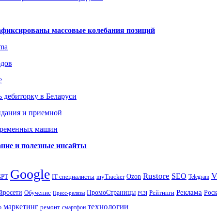
зафиксированы массовые колебания позиций
gma
одов
е
 дебиторку в Беларуси
идания и приемной
овременных машин
вание и полезные инсайты
Google
Rustore
SEO
myTracker
Ozon
GPT
IT-специалисты
Telegram
ПромоСтраницы
Реклама
Рос
йросети
Обучение
Рейтинги
Пресс-релизы
РСЯ
маркетинг
технологии
ремонт
р
смартфон