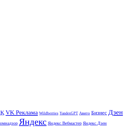
Дзен
VK Реклама
VK
Бизнес
Авито
Wildberries
YandexGPT
Яндекс
комнадзор
Яндекс.Вебмастер
Яндекс.Дзен