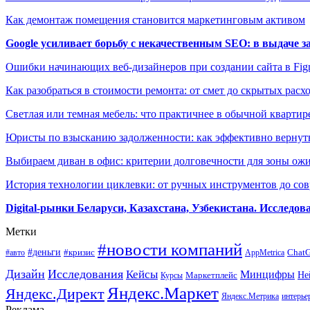
Как демонтаж помещения становится маркетинговым активом
Google усиливает борьбу с некачественным SEO: в выдаче 
Ошибки начинающих веб-дизайнеров при создании сайта в Fi
Как разобраться в стоимости ремонта: от смет до скрытых расх
Светлая или темная мебель: что практичнее в обычной квартир
Юристы по взысканию задолженности: как эффективно вернуть
Выбираем диван в офис: критерии долговечности для зоны ож
История технологии циклевки: от ручных инструментов до с
Digital-рынки Беларуси, Казахстана, Узбекистана. Исследо
Метки
#новости компаний
#деньги
#кризис
Chat
#авто
AppMetrica
Дизайн
Исследования
Кейсы
Минцифры
Маркетплейс
Не
Курсы
Яндекс.Маркет
Яндекс.Директ
Яндекс.Метрика
интерье
Реклама