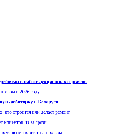
р…
еребоями в работе аукционных сервисов
енником в 2026 году
уть дебиторку в Беларуси
х, кто строится или делает ремонт
т клиентов из-за грязи
 помещения влияет на продажи