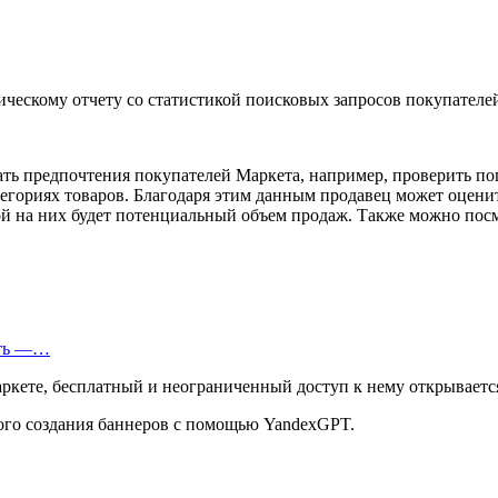
ческому отчету со статистикой поисковых запросов покупателе
ть предпочтения покупателей Маркета, например, проверить поп
тегориях товаров. Благодаря этим данным продавец может оценит
кой на них будет потенциальный объем продаж. Также можно пос
еть —…
ркете, бесплатный и неограниченный доступ к нему открывается
ого создания баннеров с помощью YandexGPT.