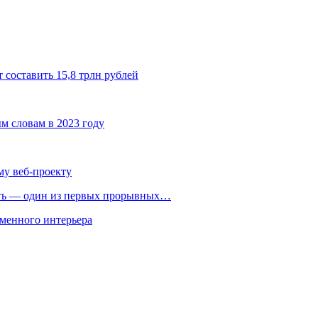
 составить 15,8 трлн рублей
ым словам в 2023 году
му веб-проекту
ть — один из первых прорывных…
менного интерьера