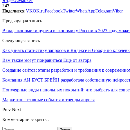
Яндекс.Маркет
247
Поделится
VK
OK.ru
Facebook
Twitter
WhatsApp
Telegram
Viber
Предыдущая запись
Вклад экономики рунета в экономику России в 2023 году может
Следующая запись
Как узнать статистику запросов в Яндексе и Google по ключев
Вам также могут понравиться
Еще от автора
Создание сайтов: этапы разработки и требования к современно
Компания АИ БУСТ БРЕЙН разработала собственную нейросе
Популярные виды напольных покрытий: что выбрать для совре
Маркетинг: главные события и тренды апреля
Prev
Next
Комментарии закрыты.