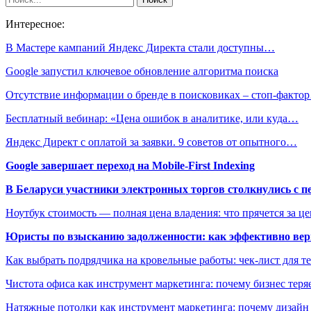
Интересное:
В Мастере кампаний Яндекс Директа стали доступны…
Google запустил ключевое обновление алгоритма поиска
Отсутствие информации о бренде в поисковиках – стоп-факто
Бесплатный вебинар: «Цена ошибок в аналитике, или куда…
Яндекс Директ с оплатой за заявки. 9 советов от опытного…
Google завершает переход на Mobile-First Indexing
В Беларуси участники электронных торгов столкнулись с п
Ноутбук стоимость — полная цена владения: что прячется за ц
Юристы по взысканию задолженности: как эффективно верн
Как выбрать подрядчика на кровельные работы: чек-лист для те
Чистота офиса как инструмент маркетинга: почему бизнес теряе
Натяжные потолки как инструмент маркетинга: почему дизайн