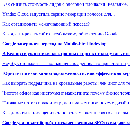
Как снизить стоимость лидов с блоговой площадки. Реальные
Yandex Cloud запустила сервис генерации голосов для…
Как организовать международный переезд?
Как адаптировать сайт к ноябрьскому обновлению Google
Google завершает переход на Mobile-First Indexing
В Беларуси участники электронных торгов столкнулись с п
Ноутбук стоимость — полная цена владения: что прячется за ц
Юристы по взысканию задолженности: как эффективно верн
Как выбрать подрядчика на кровельные работы: чек-лист для те
Чистота офиса как инструмент маркетинга: почему бизнес теряе
Натяжные потолки как инструмент маркетинга: почему дизайн
Как демонтаж помещения становится маркетинговым активом
Google усиливает борьбу с некачественным SEO: в выдаче 