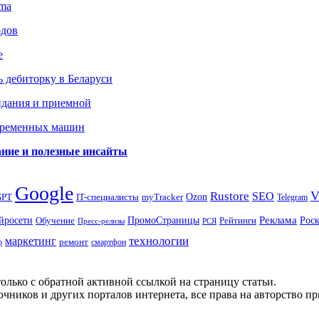
gma
одов
е
 дебиторку в Беларуси
идания и приемной
овременных машин
вание и полезные инсайты
Google
Rustore
SEO
myTracker
Ozon
GPT
IT-специалисты
Telegram
ПромоСтраницы
Реклама
Рос
йросети
Обучение
Рейтинги
Пресс-релизы
РСЯ
маркетинг
технологии
ремонт
р
смартфон
олько с обратной активной ссылкой на страницу статьи.
чников и других порталов интернета, все права на авторство п