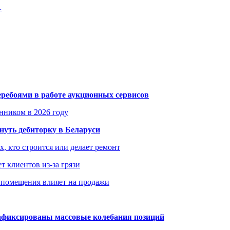
…
еребоями в работе аукционных сервисов
енником в 2026 году
уть дебиторку в Беларуси
х, кто строится или делает ремонт
т клиентов из-за грязи
 помещения влияет на продажи
зафиксированы массовые колебания позиций