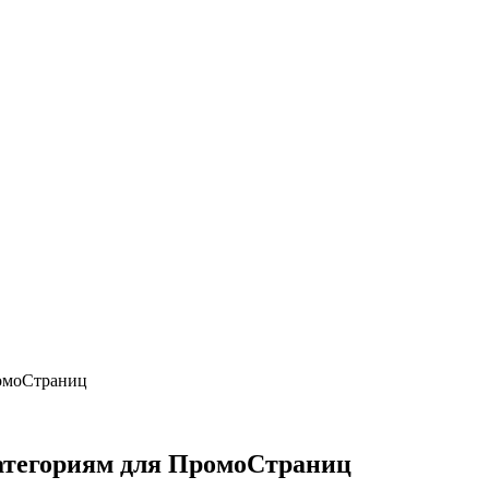
ромоСтраниц
категориям для ПромоСтраниц