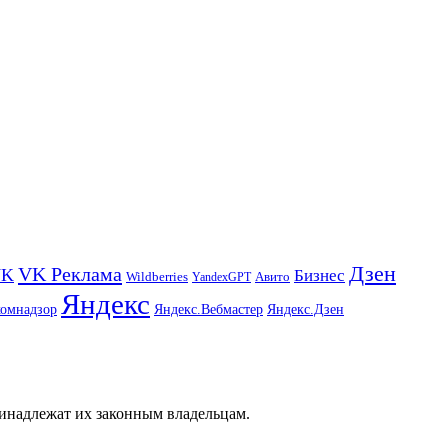
Дзен
VK Реклама
VK
Бизнес
Авито
Wildberries
YandexGPT
Яндекс
комнадзор
Яндекс.Вебмастер
Яндекс.Дзен
ринадлежат их законным владельцам.