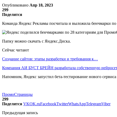
Опубликовано
Апр 18, 2023
299
Поделится
Команда Яндекс Рекламы посчитала и выложила бенчмарки по 28
Папку можно скачать с Яндекс.Диска.
Сейчас читают
Создание сайтов: этапы разработки и требования к…
Компания АИ БУСТ БРЕЙН разработала собственную нейрос
Напомним, Яндекс запустил бета-тестирование нового сервис
ПромоСтраницы
299
Поделится
VK
OK.ru
Facebook
Twitter
WhatsApp
Telegram
Viber
Предыдущая запись