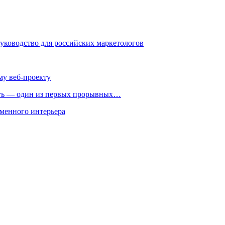
руководство для российских маркетологов
му веб-проекту
ть — один из первых прорывных…
менного интерьера