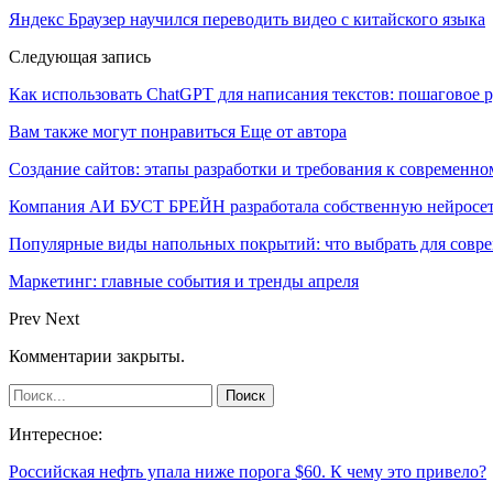
Яндекс Браузер научился переводить видео с китайского языка
Следующая запись
Как использовать ChatGPT для написания текстов: пошаговое 
Вам также могут понравиться
Еще от автора
Создание сайтов: этапы разработки и требования к современно
Компания АИ БУСТ БРЕЙН разработала собственную нейросе
Популярные виды напольных покрытий: что выбрать для совре
Маркетинг: главные события и тренды апреля
Prev
Next
Комментарии закрыты.
Интересное:
Российская нефть упала ниже порога $60. К чему это привело?