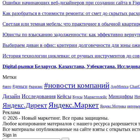
Ошибки начинающих веб-дизайнеров при создании сайта в Fi
Как разобраться в стоимости ремонта: от смет до скрытых расх
Светлая или темная мебель: что практичнее в обычной квартир
Юристы по взысканию задолженности: как эффективно вернуть
Выбираем диван в офис: критерии долговечности для зоны ож
История технологии циклевки: от ручных инструментов до с
Digital-рынки Беларуси, Казахстана, Узбекистана. Исследо
Метки
#новости компаний
#деньги
#кризис
Chat
#авто
AppMetrica
Дизайн
Исследования
Кейсы
Минцифры
Маркетплейс
Не
Курсы
Яндекс.Маркет
Яндекс.Директ
Яндекс.Метрика
интерье
Реклама
© 2026 - Новый маркетинг. Все права защищены.
Любое копирование материалов с нашего ресурса разрешается т
Все материалы опубликованные на сайте взяты с открытых исто
Sign in