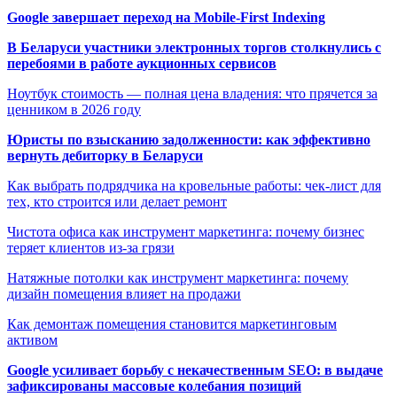
Google завершает переход на Mobile-First Indexing
В Беларуси участники электронных торгов столкнулись с
перебоями в работе аукционных сервисов
Ноутбук стоимость — полная цена владения: что прячется за
ценником в 2026 году
Юристы по взысканию задолженности: как эффективно
вернуть дебиторку в Беларуси
Как выбрать подрядчика на кровельные работы: чек-лист для
тех, кто строится или делает ремонт
Чистота офиса как инструмент маркетинга: почему бизнес
теряет клиентов из-за грязи
Натяжные потолки как инструмент маркетинга: почему
дизайн помещения влияет на продажи
Как демонтаж помещения становится маркетинговым
активом
Google усиливает борьбу с некачественным SEO: в выдаче
зафиксированы массовые колебания позиций