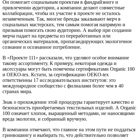
Он помогает социальным проектам в фандрайзинге и
привлечении аудитории, а компании делают совместные
коллаборации, чтобы их участие в проекте не осталось
незамеченным. Так, многие бренды заказывают мерч в
социальных мастерских, тем самым помогая напрямую и
призывая помогать свою аудиторию. А выбор при создании
мерча падает на предметы из переработанных или
органических материалов, пропагандирующих экологичное
сознание и осознанное потребление.
В «Проекте 111» рассказали, что уделяют особое внимание
такому ассортименту. К примеру, некоторая одежда и
аксессуары могут быть помечены сертификатами Organic 100
и OEKO-tex. Кстати, за сертификацию OEKO-tex
ответственны 17 исследовательских институтов: это
международное сообщество с филиалами более чем в 40
странах мира.
Знак о прохождении этой процедуры гарантирует качество и
безопасность приобретаемых текстильных изделий. А Organic
100 означает хлопок, выращенный методами, не наносящими
вреда экологии, и собранный вручную.
В компании отмечают, что главное на этом пути не поддаться
гринвошингу и выбирать то, что действительно позволяет