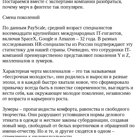
Постараемся вместе с экспертами компании разобраться,
почему мерч в финтехе так популярен.
Смена поколений
По данным PayScale, средний возраст специалистов
восемнадцати крупнейших международных IT-гигантов,
включая SpaceX, Google и Amazon – 32 года. В разных
исследованиях HR-специалисты из России подтверждают эту
статистику для нашей страны. Очевидно, что сотрудники IT-
компаний преимущественно представляют поколения Y и Z,
миллениалов и зумеров.
Характерная черта миллениалов – это так называемая
«бессрочная молодость», они родились и выросли в разные
эпохи, и в каждой быстро хватали новое, что сформировало
привычку всегда быть в повестке современности, выглядеть и
вести себя, как окружающее молодое поколение, независимо
от возраста и карьерного роста.
Зумеры – пропагандисты комфорта, равенства и свободного
творчества. Они разрушают устоявшиеся нормы делового
этикета в одежде и жесткие законы субординации, создавая
новый мир, свободный от белых воротничков и обращений по
имени-отчеству. Но и те, и другие сходятся в одном –
стремлении к индивидуальности.