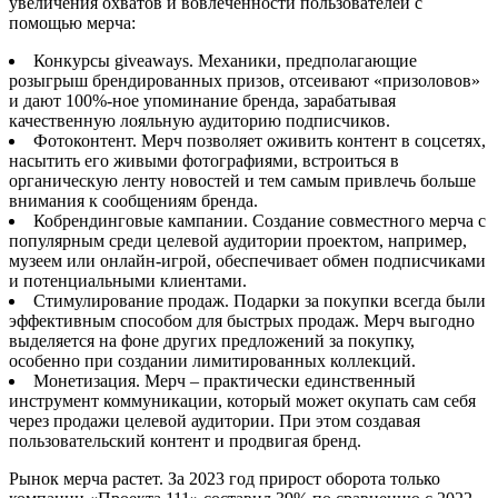
увеличения охватов и вовлеченности пользователей с
помощью мерча:
Конкурсы giveaways. Механики, предполагающие
розыгрыш брендированных призов, отсеивают «призоловов»
и дают 100%-ное упоминание бренда, зарабатывая
качественную лояльную аудиторию подписчиков.
Фотоконтент. Мерч позволяет оживить контент в соцсетях,
насытить его живыми фотографиями, встроиться в
органическую ленту новостей и тем самым привлечь больше
внимания к сообщениям бренда.
Кобрендинговые кампании. Создание совместного мерча с
популярным среди целевой аудитории проектом, например,
музеем или онлайн-игрой, обеспечивает обмен подписчиками
и потенциальными клиентами.
Стимулирование продаж. Подарки за покупки всегда были
эффективным способом для быстрых продаж. Мерч выгодно
выделяется на фоне других предложений за покупку,
особенно при создании лимитированных коллекций.
Монетизация. Мерч – практически единственный
инструмент коммуникации, который может окупать сам себя
через продажи целевой аудитории. При этом создавая
пользовательский контент и продвигая бренд.
Рынок мерча растет. За 2023 год прирост оборота только