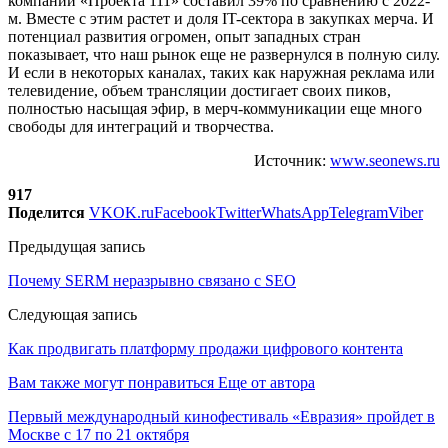
компании «Проекта 111» составил 39% по сравнению с 2022-
м. Вместе с этим растет и доля IT-сектора в закупках мерча. И
потенциал развития огромен, опыт западных стран
показывает, что наш рынок еще не развернулся в полную силу.
И если в некоторых каналах, таких как наружная реклама или
телевидение, объем трансляции достигает своих пиков,
полностью насыщая эфир, в мерч-коммуникации еще много
свободы для интеграций и творчества.
Источник:
www.seonews.ru
917
Поделится
VK
OK.ru
Facebook
Twitter
WhatsApp
Telegram
Viber
Предыдущая запись
Почему SERM неразрывно связано с SEO
Следующая запись
Как продвигать платформу продажи цифрового контента
Вам также могут понравиться
Еще от автора
Первый международный кинофестиваль «Евразия» пройдет в
Москве с 17 по 21 октября