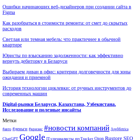
Ошибки начинающих веб-дизайнеров при создании сайта в
Figma
Как разобраться в стоимости ремонта: от смет до скрытых
расходов
Светлая или темная мебель: что практичнее в обычной
квартире
Юристы по взысканию задолженности: как эффективно
вернуть дебиторку в Беларуси
Выбираем диван в офис: критерии долговечности для зоны
ожидания и приемной
История технологии циклевки: от ручных инструментов до
современных машин
Digital-рынки Беларуси, Казахстана, Узбекистана.
Исследование и полезные инсайты
Метки
#новости компаний
#деньги
#кризис
#авто
AppMetrica
Google
Rustore
SEO
myTracker
Ozon
ChatGPT
IT-специалисты