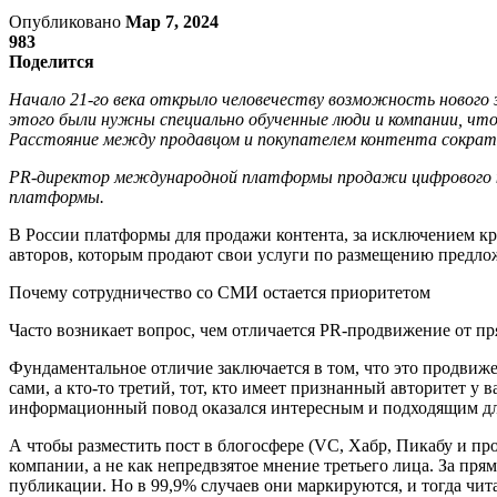
Опубликовано
Мар 7, 2024
983
Поделится
Начало 21-го века открыло человечеству возможность нового з
этого были нужны специально обученные люди и компании, что
Расстояние между продавцом и покупателем контента сократ
PR-директор международной платформы продажи цифрового ко
платформы.
В России платформы для продажи контента, за исключением к
авторов, которым продают свои услуги по размещению предлож
Почему сотрудничество со СМИ остается приоритетом
Часто возникает вопрос, чем отличается PR-продвижение от п
Фундаментальное отличие заключается в том, что это продви
сами, а кто-то третий, тот, кто имеет признанный авторитет у
информационный повод оказался интересным и подходящим дл
А чтобы разместить пост в блогосфере (VC, Хабр, Пикабу и про
компании, а не как непредвзятое мнение третьего лица. За п
публикации. Но в 99,9% случаев они маркируются, и тогда чита