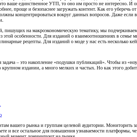
это ваше единственное УТП, то оно им просто не интересно. И он
бнее, проще и безопаснее загружать контент. Как его уберечь о
должны концентрироваться вокруг данных вопросов. Даже если в
и.
ний, пишущих на макроэкономическую тематику, мы подчеркива
из этой особенности. Для изданий о взаимоотношениях в семье 
улинарные рецепты. Для изданий о моде у нас есть несколько кей
задача – это накопление «подушки публикаций». Чтобы из «ноуне
 крупном издании, а много мелких и частых. Но как этого добит
…
о
там вашего рынка и группам целевой аудитории. Мониторить за
аете и все остальное для повышения узнаваемости платформы, че
анный момент доминируют на рынке.