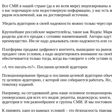
Все СМИ в нашей стране (да и во всем мире) лицензированы и 
о вас порочащую или недостоверную информацию, у вас есть мн
рядом исключений, как на достоверный источник.
Убедить аудиторию в своей надежности можно только через пр
Крупнейшие российские маркетплейсы, такие как Яндекс Маркет
разделы для его продаж с сотнями наименований. Авторы идут
преимущество. Им не надо доказывать свою надежность или со
Платформы продажи цифрового контента, вышедшие на рынок н
продают свои условия, а надо акцентировать внимание на свое
обеспечивается только тогда, когда вы говорите о себе устами п
«А что писать-то?». Послания целевой аудитории
Позиционирование бренда и послания целевой аудитории обыч
ту целевую аудиторию, с которой они собираются работать. Но
тематику изданий.
Например, на сегодняшний день наше основное позиционировани
универсальна для всех его видов: рецепты, видеокурсы, книги
аудитория и тем разнообразнее и группы СМИ. И мы постоянно
К примеру, одно из важных условий – это безопасность транза