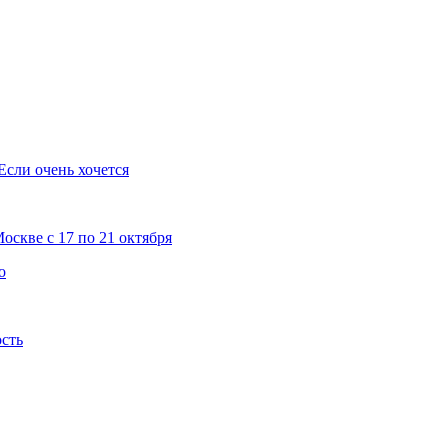
Если очень хочется
скве с 17 по 21 октября
о
ость