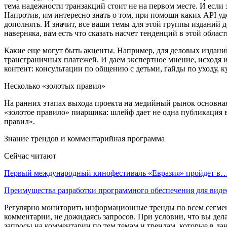
тема надежности транзакций стоит не на первом месте. И если 
Напротив, им интересно знать о том, при помощи каких API удо
дополнять. И значит, все ваши темы для этой группы изданий 
наверняка, вам есть что сказать насчет тенденций в этой област
Какие еще могут быть акценты. Например, для деловых изда
трансграничных платежей. И даем экспертное мнение, исходя 
контент: консультации по общению с детьми, гайды по уходу, к
Несколько «золотых правил»
На ранних этапах выхода проекта на медийный рынок основная 
«золотое правило» пиарщика: шлейф дает не одна публикация в
правил».
Знание трендов и комментарийная программа
Сейчас читают
Первый международный кинофестиваль «Евразия» пройдет в
Преимущества разработки программного обеспечения для виде
Регулярно мониторить информационные тренды по всем сегмен
комментарии, не дожидаясь запросов. При условии, что вы дел
запросы на комментарии по тем темам и трендам, которые в д