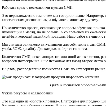
Работать сразу с несколькими пулами СМИ
Это перекликается с тем, о чем мы говорили выше. Например,
классическим дисциплинам, а обучают и многому другому.
Но количество прессы, освещающее вопросы обучения, поиска 
публикаций в месяц, но не больше. А со временем их ежемесячн
шлейфа и хорошей медийной подушки. Надо работать еще и с 
Мы считаем одинаково актуальными для себя такие пулы СМИ: 
учеба, ЗОЖ, дизайн). Для каждых найдется своя тема.
Количество СМИ, освещающих тот или иной аспект жизни, раз
вопросов потребрынка. Еще несколько лет назад второе место з
В целом, распределение количества СМИ по категориям рынка 
График составлен отделом аналит
Чужие ресурсы и коллаборации
Это еще одно из «золотых правил». Платформа для продажи ци
большого разнообразия авторов. При определенных условиях о