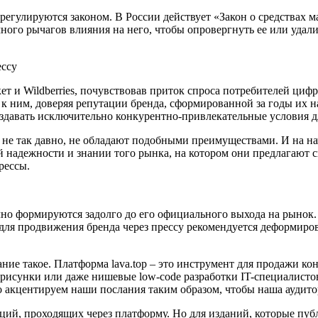
регулируются законом. В России действует «Закон о средствах 
ого рычагов влияния на него, чтобы опровергнуть ее или удали
ессу
 и Wildberries, почувствовав приток спроса потребителей цифр
 к ним, доверяя репутации бренда, сформированной за годы их 
здавать исключительно конкурентно-привлекательные условия дл
е так давно, не обладают подобными преимуществами. И на нач
й надежности и знании того рынка, на котором они предлагают с
рессы.
но формируются задолго до его официального выхода на рынок
 для продвижения бренда через прессу рекомендуется деформиров
е такое. Платформа lava.top – это инструмент для продажи конт
, рисунки или даже нишевые low-code разработки IT-специалисто
 акцентируем наши послания таким образом, чтобы наша аудито
кций, проходящих через платформу. Но для изданий, которые пуб