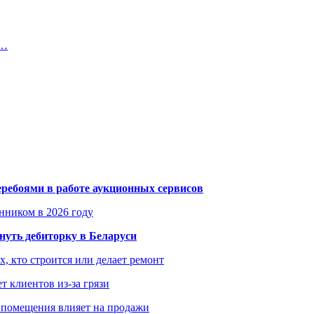
о…
еребоями в работе аукционных сервисов
енником в 2026 году
уть дебиторку в Беларуси
х, кто строится или делает ремонт
т клиентов из-за грязи
 помещения влияет на продажи