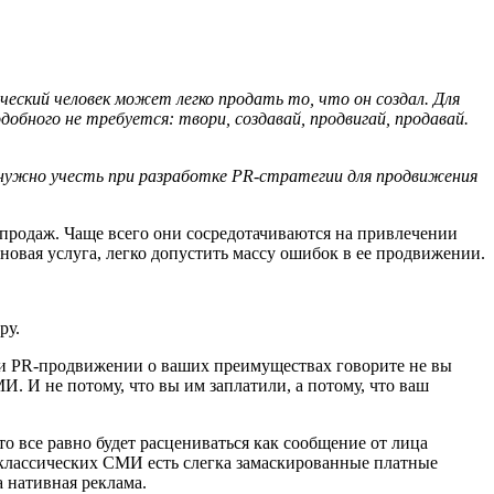
ческий человек может легко продать то, что он создал. Для
бного не требуется: твори, создавай, продвигай, продавай.
 нужно учесть при разработке PR-стратегии для продвижения
продаж. Чаще всего они сосредотачиваются на привлечении
овая услуга, легко допустить массу ошибок в ее продвижении.
ру.
ри PR-продвижении о ваших преимуществах говорите не вы
И. И не потому, что вы им заплатили, а потому, что ваш
то все равно будет расцениваться как сообщение от лица
В классических СМИ есть слегка замаскированные платные
а нативная реклама.