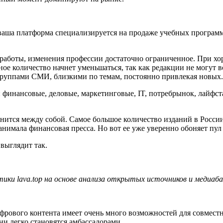
 ваша платформа специализируется на продаже учебных программ
работы, изменения профессии достаточно ограниченное. При хо
ое количество начнет уменьшаться, так как редакции не могут вс
группами СМИ, близкими по темам, постоянно привлекая новых.
финансовые, деловые, маркетинговые, IT, потребрынок, лайфста
нится между собой. Самое большое количество изданий в Росси
анимала финансовая пресса. Но вот ее уже уверенно обоняет пул
выглядит так.
ики lava.top на основе анализа открытых источников и медиабаз
фрового контента имеет очень много возможностей для совмест
ни легко становятся амбассадорами.