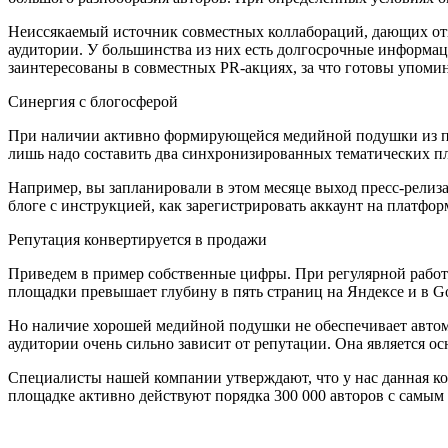
Неиссякаемый источник совместных коллабораций, дающих отзв
аудитории. У большинства из них есть долгосрочные информа
заинтересованы в совместных PR-акциях, за что готовы упомин
Синергия с блогосферой
При наличии активно формирующейся медийной подушки из пу
лишь надо составить два синхронизированных тематических пл
Например, вы запланировали в этом месяце выход пресс-релиза
блоге с инструкцией, как зарегистрировать аккаунт на платфо
Репутация конвертируется в продажи
Приведем в пример собственные цифры. При регулярной работе
площадки превышает глубину в пять страниц на Яндексе и в Go
Но наличие хорошей медийной подушки не обеспечивает автомат
аудитории очень сильно зависит от репутации. Она является 
Специалисты нашей компании утверждают, что у нас данная кон
площадке активно действуют порядка 300 000 авторов с самым 