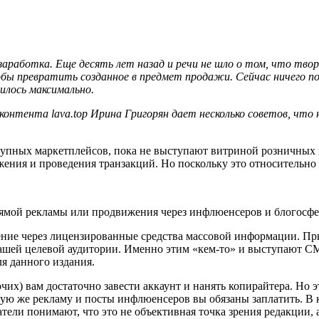
аработка. Еще десять лет назад и речи не шло о том, что твор
бы превратить созданное в предмет продажи. Сейчас ничего подо
илось максимально.
нтента lava.top Ирина Григорян дает несколько советов, что
рупных маркетплейсов, пока не выступают витриной розничных 
ения и проведения транзакций. Но поскольку это относительно н
рямой рекламы или продвижения через инфлюенсеров и блогосфе
жение через лицензированные средства массовой информации. П
 вашей целевой аудитории. Именно этим «кем-то» и выступают СМ
я данного издания.
чих) вам достаточно завести аккаунт и нанять копирайтера. Но э
рямую же рекламу и посты инфлюенсеров вы обязаны заплатить. 
тели понимают, что это не объективная точка зрения редакции, 