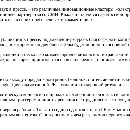
ук в прессе, – это различные инновационные кластеры, «элект
ционные партнерства со СМИ. Каждый старается сделать свои 
ать вас в своих пресс-релизах и комментариях.
бликаций в прессе, подключение ресурсов блогосферы и копир
ана, в котором план для блогосферы будет дополнять основной
, колонки и несколько комментариев о безопасности транзакций
рме, какие карты принимаются на вывод средств, и описать все
 по выходу порядка 7 лонгридов (колонок, статей, аналитическ
ogle. Для года активной PR-кампании это хороший результат.
ическую конверсию в продажи. Особенность бизнеса, связанного
основным триггером принятия решения о сотрудничестве с площа
версия работает. Только за один год после старта PR-кампании 
разным контентом. С нетерпением ждем результатов первого квар