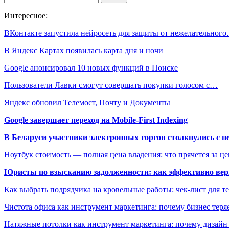
Интересное:
ВКонтакте запустила нейросеть для защиты от нежелательног
В Яндекс Картах появилась карта дня и ночи
Google анонсировал 10 новых функций в Поиске
Пользователи Лавки смогут совершать покупки голосом с…
Яндекс обновил Телемост, Почту и Документы
Google завершает переход на Mobile-First Indexing
В Беларуси участники электронных торгов столкнулись с п
Ноутбук стоимость — полная цена владения: что прячется за ц
Юристы по взысканию задолженности: как эффективно верн
Как выбрать подрядчика на кровельные работы: чек-лист для те
Чистота офиса как инструмент маркетинга: почему бизнес теряе
Натяжные потолки как инструмент маркетинга: почему дизайн