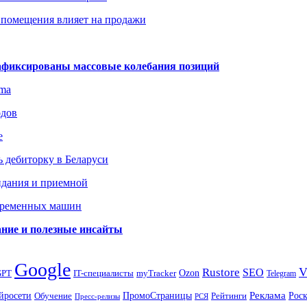
 помещения влияет на продажи
зафиксированы массовые колебания позиций
gma
одов
е
 дебиторку в Беларуси
идания и приемной
овременных машин
вание и полезные инсайты
Google
Rustore
SEO
myTracker
Ozon
GPT
IT-специалисты
Telegram
ПромоСтраницы
Реклама
Рос
йросети
Обучение
Рейтинги
Пресс-релизы
РСЯ