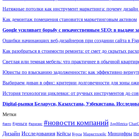
Натяжные потолки как инструмент маркетинга: почему дизайн
Как демонтаж помещения становится маркетинговым активом
Google усиливает борьбу с некачественным SEO: в выдаче 
Ошибки начинающих веб-дизайнеров при создании сайта в Fi
Как разобраться в стоимости ремонта: от смет до скрытых расх
Светлая или темная мебель: что практичнее в обычной квартир
Юристы по взысканию задолженности: как эффективно вернуть
Выбираем диван в офис: критерии долговечности для зоны ож
История технологии циклевки: от ручных инструментов до с
Digital-рынки Беларуси, Казахстана, Узбекистана. Исследо
Метки
#новости компаний
#деньги
#кризис
Chat
#авто
AppMetrica
Дизайн
Исследования
Кейсы
Минцифры
Маркетплейс
Не
Курсы