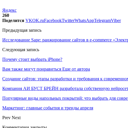
Яндекс
260
Поделится
VK
OK.ru
Facebook
Twitter
WhatsApp
Telegram
Viber
Предыдущая запись
Исследование Sape: ранжирование сайтов в e-commerce «Элект
Следующая запись
Почему стоит выбрать iPhone?
Вам также могут понравиться
Еще от автора
Создание сайтов: этапы разработки и требования к современно
Компания АИ БУСТ БРЕЙН разработала собственную нейросе
Популярные виды напольных покрытий: что выбрать для совре
Маркетинг: главные события и тренды апреля
Prev
Next
Комментарии закрыты.