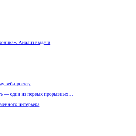
роника». Анализ выдачи
му веб-проекту
ть — один из первых прорывных…
менного интерьера