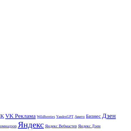
Дзен
VK Реклама
VK
Бизнес
Авито
Wildberries
YandexGPT
Яндекс
комнадзор
Яндекс.Вебмастер
Яндекс.Дзен