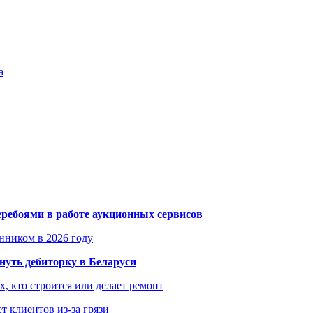
а
еребоями в работе аукционных сервисов
енником в 2026 году
уть дебиторку в Беларуси
х, кто строится или делает ремонт
т клиентов из-за грязи