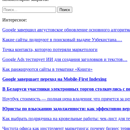
Интересное:
Google завершил августовское обновление основного алгоритм
Какие сайты лидируют в поисковый выдаче Узбекистана.…
Точка контакта, которую потеряли маркетологи
Google Ads тестирует ИИ для создания заголовков и текстов…
Как ранжируются сайты в тематике «Книги»
Google завершает переход на Mobile-First Indexing
В Беларуси участники электронных торгов столкнулись с п
Ноутбук стоимость — полная цена владения: что прячется за ц
Юристы по взысканию задолженности: как эффективно верн
Как выбрать подрядчика на кровельные работы: чек-лист для те
Чистота офиса как инструмент маркетинга: почему бизнес теряе